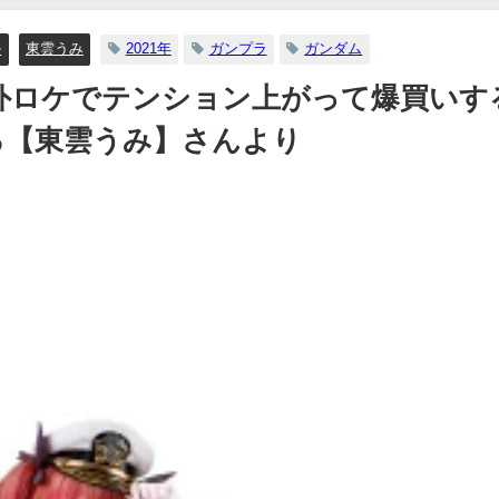
ル
東雲うみ
2021年
ガンプラ
ガンダム
外ロケでテンション上がって爆買いす
ねる【東雲うみ】さんより