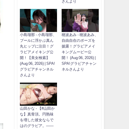
さんより
小島瑠那 - 小島瑠那、
穂波あみ - 穂波あみ、
プールに浮かぶ真ん
自由自在のポーズを
丸ヒップに注目！グ
披露！グラビアメイ
ラビアメイキング公
キングムービー公
開！【美女検索】
開！ (Aug 06, 2026) |
(Aug 06, 2026) | SPA!
SPA!グラビアチャン
グラビアチャンネル
ネルさんより
さんより
山田かな - 【#山田か
な】真骨頂。円熟味
を増した彼女ならで
はのグラビア。――