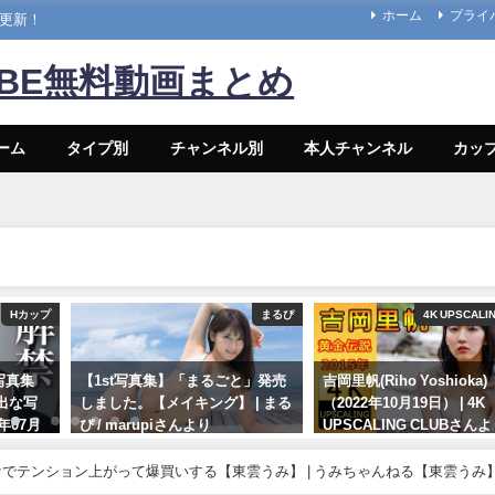
ホーム
プライ
々更新！
UBE無料動画まとめ
ーム
タイプ別
チャンネル別
本人チャンネル
カッ
Hカップ
まるぴ
4K UPSCALI
写真集
【1st写真集】「まるごと」発売
吉岡里帆(Riho Yoshioka
出な写
しました。【メイキング】 | まる
（2022年10月19日） | 4K
年07月
ぴ / marupiさんより
UPSCALING CLUBさん
ンネルさん
11/07/2023
10/19/2022
でテンション上がって爆買いする【東雲うみ】 | うみちゃんねる【東雲うみ