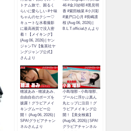
トナム旅で、困るく
46 #金川紗耶 #黒見明
らいに愛らしい #十味
香 #紫田柚菜 #小川彩
ちゃんのセクシー♡
#瀬戸口心月 #長嶋凛
キュートな水着撮影
桜 (Aug 06, 2026) |
に最高画質で没入密
B.L.T.officialさんより
着！【メイキング】
(Aug 06, 2026) | ヤン
ジャンTV【集英社ヤ
ングジャンプ公式】
さんより
穂波あみ - 穂波あみ、
小島瑠那 - 小島瑠那、
自由自在のポーズを
プールに浮かぶ真ん
披露！グラビアメイ
丸ヒップに注目！グ
キングムービー公
ラビアメイキング公
開！ (Aug 06, 2026) |
開！【美女検索】
SPA!グラビアチャン
(Aug 06, 2026) | SPA!
ネルさんより
グラビアチャンネル