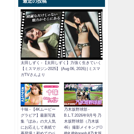
最近の投稿
太田しずく - 【太田しずく】力強く生きていく
【ミスマガジン2025】 (Aug 06, 2026) | ミスマ
ガTVさんより
十味 - 【4Kムービー
乃木坂野球部 -
グラビア】最新写真
B.L.T.2026年9月号 乃
集『ぽみ』の大人気
木坂野球部（乃木坂
にお応えして表紙で
46）撮影メイキング⚾️
再登場！初めてのベ
#blt #bltgraph #乃木坂