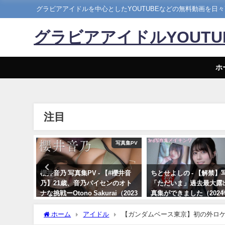
グラビアアイドルを中心としたYOUTUBEなどの無料動画を日
グラビアアイドルYOUT
ホ
注目
ドルニッポン
写真集PV
コス“I
櫻井音乃 写真集PV - 【#櫻井音
ちとせよしの - 【解禁】
018年03
乃】21歳、音乃パイセンのオト
「ただいま」過去最大露
ッポン公式
ナな挑戦ーOtono Sakurai（2023
真集ができました（2024
んより
年12月20日） | 週プレ
26日） | よしのんチャ
Channel【集英社 週刊プレイボ
より
ホーム
アイドル
【ガンダムベース東京】初の外ロケ
ーイ公式】さんより
より