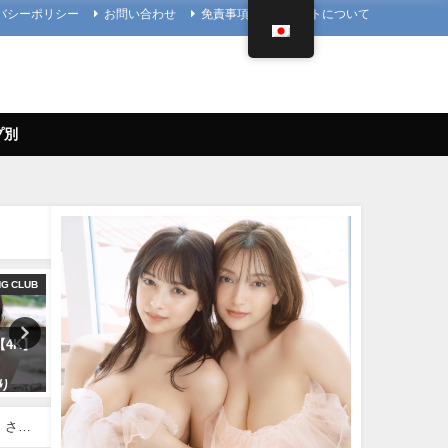
バシーポリシー
お問い合わせ
免責事項
当サイトについて
プ別
NG CLUB
メイキング
【兒玉遥公式】はるっぴち
)【4K】
菊地姫奈 - 【2023/12/18発売！週
兒玉遥（2022年11月27日） 
プレNo.1・2付録DVDチラ見せ
だまちゃんねる【公式】さ
より
♪】『グラジャパ！』ならDVDが
り
視聴できる♪ #菊地姫奈 Hina
11/27/2022
Kikuchi（2023年12月15日） | 週
】さん
プレChannel【集英社 週刊プレ