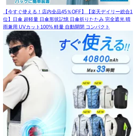
【今すぐ使える！店内全品45％OFF】【楽天デイリー総合1
位】日傘 超軽量 日傘形状記憶 日傘折りたたみ 完全遮光 晴
雨兼用 UVカット100% 軽量 自動開閉 コンパクト