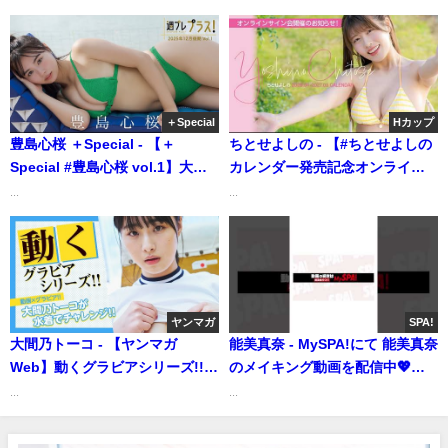
ンネルさんより
イジ公式マンガ動画CH】さんよ
り
＋Special
Hカップ
豊島心桜 ＋Special - 【＋
ちとせよしの - 【#ちとせよしの
Special #豊島心桜 vol.1】大ト
カレンダー発売記念オンライン
リはやっぱりキミだ！年末年始
サイン会開催】貴方は13種類の
...
...
は絶対的クイーンに圧倒されて
アクスタをコンプできるのか？
ください♡＜2025年12月後期＞
(Mar 09, 2026) | my
―Cocoro Toyoshima (Dec 15,
fave〈MEN'S DVD〉Channelさ
2025) | 週プレChannel【集英社
んより
週刊プレイボーイ公式】さんよ
ヤンマガ
SPA!
り
大間乃トーコ - 【ヤンマガ
能美真奈 - MySPA!にて 能美真奈
Web】動くグラビアシリーズ!!
のメイキング動画を配信中💖
大間乃トーコが水着で30秒フリ
(Mar 10, 2026) | SPA!グラビアチ
...
...
ースローチャレンジ②（2021年
ャンネルさんより
02月10日） | 講談社ヤンマガch