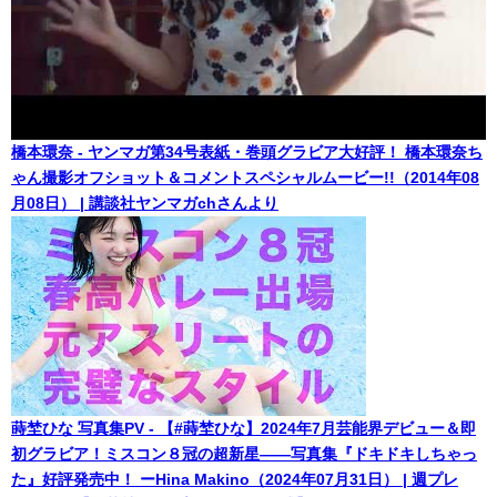
橋本環奈 - ヤンマガ第34号表紙・巻頭グラビア大好評！ 橋本環奈ち
ゃん撮影オフショット＆コメントスペシャルムービー!!（2014年08
月08日） | 講談社ヤンマガchさんより
蒔埜ひな 写真集PV - 【#蒔埜ひな】2024年7月芸能界デビュー＆即
初グラビア！ミスコン８冠の超新星――写真集『ドキドキしちゃっ
た』好評発売中！ ーHina Makino（2024年07月31日） | 週プレ