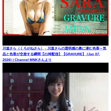
川道さら（くろがねさら） - 川道さらの透明感の奥に潜む色香～気
品と色香が交差する瞬間【21時配信】【GRAVURE】 (Jan 07,
2026) | Channel MNKさんより