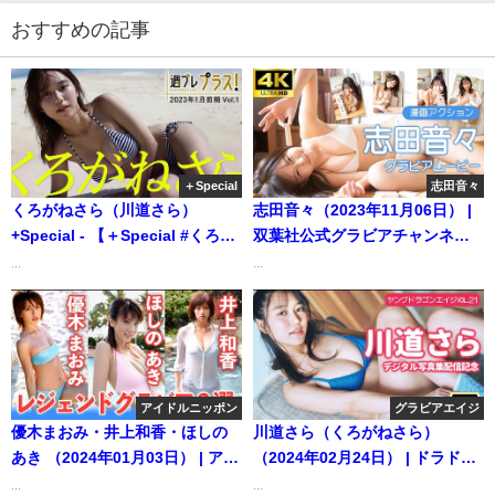
おすすめの記事
＋Special
志田音々
くろがねさら（川道さら）
志田音々（2023年11月06日） |
+Special - 【＋Special #くろが
双葉社公式グラビアチャンネル
ねさら vol.1】新年の幕開けにふ
さんより
...
...
さわしい、“新世代バズガー
ル”がいきなり『週プレ プラ
ス！』に大抜擢!! ＜2023年1月前
期＞～Sara Kurogane～（2022
年12月27日） | 週プレ
アイドルニッポン
グラビアエイジ
Channel【集英社 週刊プレイボ
優木まおみ・井上和香・ほしの
川道さら（くろがねさら）
ーイ公式】さんより
あき （2024年01月03日） | アイ
（2024年02月24日） | ドラドラ
ドルニッポン公式YouTubeチャ
プラス【KADOKAWAドラゴンエ
...
...