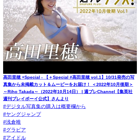
高田里穂 +Special - 【＋Special #高田里穂 vol.1】10/31発売の写
真集から未掲載カット＆ムービーをお届け！ ＜2022年10月後期＞
～Riho Takada～（2022年10月14日） | 週プレChannel【集英社
週刊プレイボーイ公式】さんより
#デジタル写真集の購入は概要欄から
#ヤングジャンプ
#浅倉唯
#グラビア
#アイドル