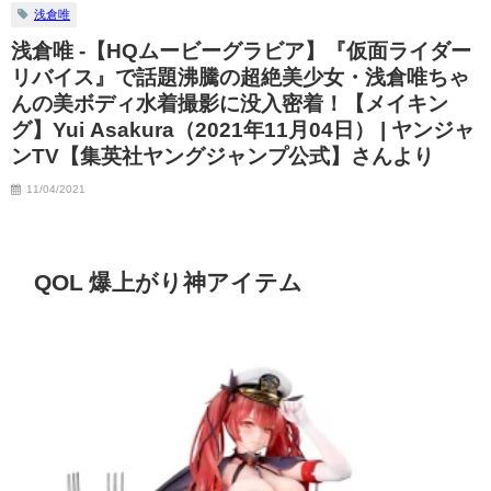
浅倉唯
07/06/2023
浅倉唯 -【HQムービーグラビア】『仮面ライダー
リバイス』で話題沸騰の超絶美少女・浅倉唯ちゃ
んの美ボディ水着撮影に没入密着！【メイキン
グ】Yui Asakura（2021年11月04日） | ヤンジャ
ンTV【集英社ヤングジャンプ公式】さんより
11/04/2021
QOL 爆上がり神アイテム