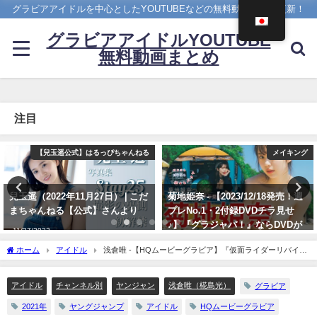
グラビアアイドルを中心としたYOUTUBEなどの無料動画を日々更新！
グラビアアイドルYOUTUBE
無料動画まとめ
注目
メイキング
ヤンジャン
菊地姫奈 - 【2023/12/18発売！週
雪平莉左 -【4Kムービーグラビ
プレNo.1・2付録DVDチラ見せ
ア】２週連続表紙！令和最高の美
♪】『グラジャパ！』ならDVDが
ボディ・雪平莉左ちゃんが"微笑
視聴できる♪ #菊地姫奈 Hina
みの国"タイで魅せる女神の微笑
ホーム
アイドル
浅倉唯 -【HQムービーグラビア】『仮面ライダーリバイ
Kikuchi（2023年12月15日） | 週
み！カラフルでビビッドな水着撮
ス』で話題沸騰の超絶美少女・浅倉唯ちゃんの美ボディ水着撮影に没入密着！【メイ
プレChannel【集英社 週刊プレイ
影に最高画質で没入密着！【メイ
キング】Yui Asakura（2021年11月04日） | ヤンジャンTV【集英社ヤングジャンプ公
ボーイ公式】さんより
キング】（2023年07月06日） | ヤ
アイドル
チャンネル別
ヤンジャン
浅倉唯（椛島光）
グラビア
式】さんより
ンジャンTV【集英社ヤングジャ
12/15/2023
2021年
ヤングジャンプ
アイドル
HQムービーグラビア
ンプ公式】さんより