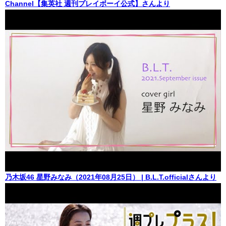
Channel【集英社 週刊プレイボーイ公式】さんより
乃木坂46 星野みなみ（2021年08月25日） | B.L.T.officialさんより