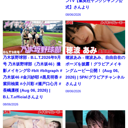
ンTV【集英社ヤングジャンプ公
式】さんより
08/06/2026
乃木坂野球部 - B.L.T.2026年9月
穂波あみ - 穂波あみ、自由自在の
号 乃木坂野球部（乃木坂46）撮
ポーズを披露！グラビアメイキ
影メイキング⚾️ #blt #bltgraph #
ングムービー公開！ (Aug 06,
乃木坂46 #金川紗耶 #黒見明香 #
2026) | SPA!グラビアチャンネル
紫田柚菜 #小川彩 #瀬戸口心月 #
さんより
長嶋凛桜 (Aug 06, 2026) |
08/06/2026
B.L.T.officialさんより
08/06/2026