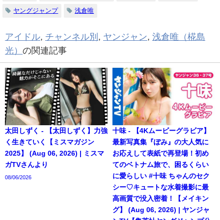
ヤングジャンプ
浅倉唯
アイドル
,
チャンネル別
,
ヤンジャン
,
浅倉唯（椛島
光）
の関連記事
太田しずく - 【太田しずく】力強
十味 - 【4Kムービーグラビア】
く生きていく【ミスマガジン
最新写真集『ぽみ』の大人気に
2025】 (Aug 06, 2026) | ミスマ
お応えして表紙で再登場！初め
ガTVさんより
てのベトナム旅で、困るくらい
に愛らしい #十味 ちゃんのセク
08/06/2026
シー♡キュートな水着撮影に最
高画質で没入密着！【メイキン
グ】 (Aug 06, 2026) | ヤンジャ