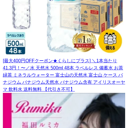
[最大400円OFFクーポン★くらしにプラス] ＼1本当たり
41.3円！〜／水 天然水 500ml 48本 ラベルレス 備蓄水 お茶
緑茶 ミネラルウォーター 富士山の天然水 富士山 ケース バ
ナジウム バナジウム天然水 バナジウム含有 アイリスオーヤ
マ 飲料水 送料無料 【代引き不可】