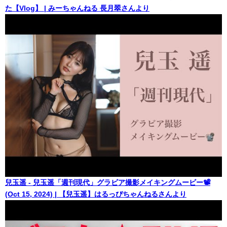
た【Vlog】 | みーちゃんねる 長月翠さんより
兒玉遥 - 兒玉遥「週刊現代」グラビア撮影メイキングムービー📽️
(Oct 15, 2024) | 【兒玉遥】はるっぴちゃんねるさんより