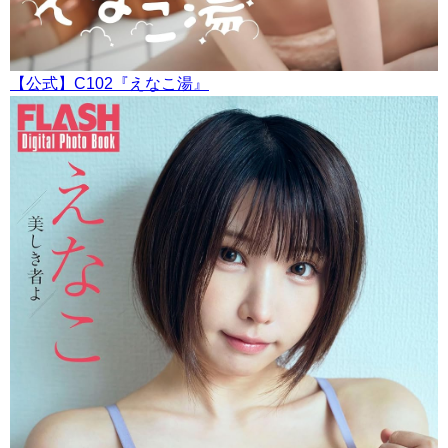
【公式】C102『えなこ湯』