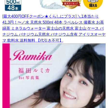
[最大400円OFFクーポン★くらしにプラス] ＼1本当たり
41.3円！〜／水 天然水 500ml 48本 ラベルレス 備蓄水 お茶
緑茶 ミネラルウォーター 富士山の天然水 富士山 ケース バ
ナジウム バナジウム天然水 バナジウム含有 アイリスオーヤ
マ 飲料水 送料無料 【代引き不可】