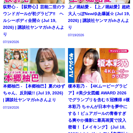
荻野心 - 【荻野心】芸能二世のラ
上ノ堀結愛 - 【上ノ堀結愛】超絶
ウンドガールが初グラビア‼︎ ヘ
大人っぽNewゆあ爆誕☆ (Jul 19,
ルシーボディ全開☆ (Jul 19,
2026) | 講談社ヤンマガchさんよ
2026) | 講談社ヤンマガchさんよ
り
り
07/19/2026
07/19/2026
本郷柚巴 - 【本郷柚巴】夏のゆず
榎本彩乃 - 【4Kムービーグラビ
ちゃん、反則級!! (Jul 19, 2026)
ア】#美少女図鑑 AWARD 2026
| 講談社ヤンマガchさんより
でグランプリを含む５冠獲得 #榎
本彩乃 ちゃんが日本中を夢中に
07/19/2026
する！ピュアガールの青春すぎ
る爽やか撮影に最高画質で没入
密着！【メイキング】 (Jul 18,