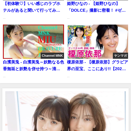
【初体験♡】いい感じのラブホ
姫野ひなの - 【姫野ひなの】
テルがあると聞いて行ってみた
「DOLCE」撮影に密着！ #ゼロ
らマジ大興奮でした | ゼロイチ
イチファミリア #姫野ひなの
...
...
TVさんより
#Mooove! (Feb 26, 2026) | ゼロ
イチTVさんより
Channel MNK
ヤンマガ
白濱美兎 - 白濱美兎～妖艶なる色
榎原依那 - 【榎原依那】グラビア
香無垢と妖艶を併せ持つ～清純
界の至宝、ここにあり!!【2024
さと色気の狭間で揺れる18歳美
年YM44号】（2024年09月29
...
...
少女【21時配信】
日） | 講談社ヤンマガchさんよ
【GRAVURE】 (Aug 29, 2025) |
り
Channel MNKさんより