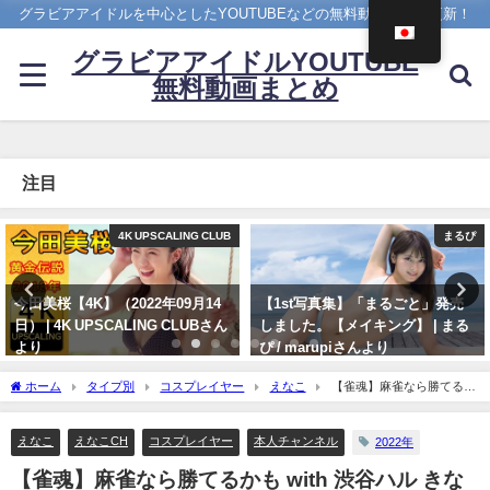
グラビアアイドルを中心としたYOUTUBEなどの無料動画を日々更新！
グラビアアイドルYOUTUBE
無料動画まとめ
注目
まるぴ
4K UPSCALING CLUB
【1st写真集】「まるごと」発売
篠崎愛【4K】（2023年08月25
しました。【メイキング】 | まる
日） | 4K UPSCALING CLUBさん
ぴ / marupiさんより
より
11/07/2023
08/25/2023
ホーム
タイプ別
コスプレイヤー
えなこ
【雀魂】麻雀なら勝てるか
も with 渋谷ハル きなこ ありさか | えなこさんより
えなこ
えなこCH
コスプレイヤー
本人チャンネル
2022年
【雀魂】麻雀なら勝てるかも with 渋谷ハル きな