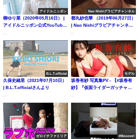
アイドルニッポン
Nao Nishiグラビアチャンネル
柳ゆり菜（2020年05月16日） |
都丸紗也華 （2019年06月27日）
アイドルニッポン公式YouTube
| Nao Nishiグラビアチャンネル
チャンネルさんより
さんより
...
...
B.L.T.official
モデル
久保史緒里（2021年07月10日）
坂巻有紗 写真集PV - 【#坂巻有
| B.L.T.officialさんより
紗】『仮面ライダーガッチャー
ド』の“冥黒の三姉妹”！デジタ
...
...
ル写真集『ナデシコの花』好評
発売中！―Alisa
Sakamaki（2024年04月15日） |
週プレChannel【集英社 週刊プ
レイボーイ公式】さんより
ゼロイチファミリア
#Mooove!