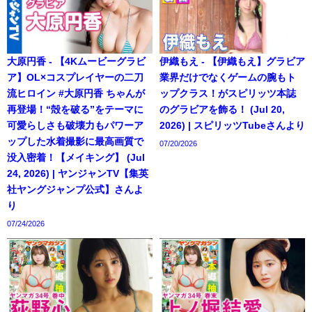
大原円香 - 【4Kムービーグラビ
伊織もえ - 【伊織もえ】グラビア
ア】OL×コスプレイヤーの二刀
業界だけでなくゲームの腕もト
流ヒロイン #大原円香 ちゃんが
ップクラス！がスピリッツ本誌
再登場！“殻を破る”をテーマに
のグラビアを飾る！ (Jul 20,
可愛らしさも破壊力もパワーア
2026) | スピリッツTubeさんより
ップした水着撮影に最高画質で
07/20/2026
没入密着！【メイキング】 (Jul
24, 2026) | ヤンジャンTV【集英
社ヤングジャンプ公式】さんよ
り
07/24/2026