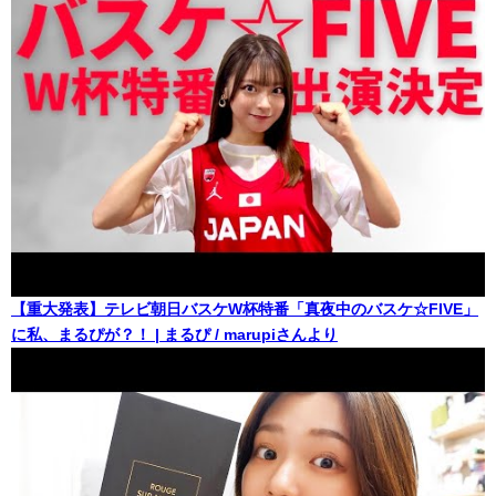
【重大発表】テレビ朝日バスケW杯特番「真夜中のバスケ☆FIVE」
に私、まるぴが？！ | まるぴ / marupiさんより