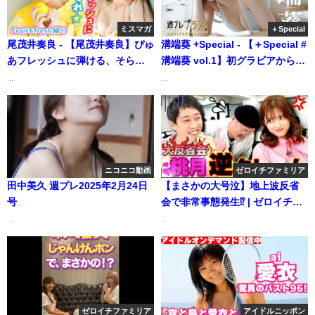
ミスマガ
＋Special
尾茂井奏良 - 【尾茂井奏良】ぴゅ
溝端葵 +Special - 【＋Special #
あフレッシュに弾ける、そらち
溝端葵 vol.1】初グラビアからわ
ゃんのレモンイエロー⭐️（2025
ずか3カ月。“seju”の超新星が早
...
...
年03月06日） | ミスマガTVさん
くもカバーガールで登場‼︎ ＜
より
2025年6月後期＞―Aoi
Mizobata（Jun 13, 2025） | 週
プレChannel【集英社 週刊プレ
イボーイ公式】さんより
ニコニコ動画
ゼロイチファミリア
田中美久 週プレ2025年2月24日
【まさかの大号泣】地上波反省
号
会で非常事態発生⁉️ | ゼロイチTV
さんより
...
...
ゼロイチファミリア
アイドルニッポン