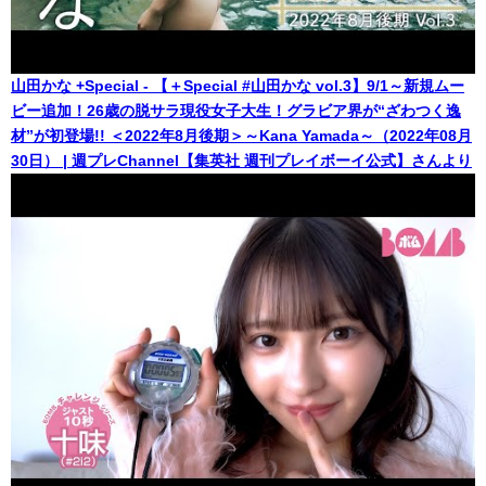
山田かな +Special - 【＋Special #山田かな vol.3】9/1～新規ムー
ビー追加！26歳の脱サラ現役女子大生！グラビア界が“ざわつく逸
材”が初登場!! ＜2022年8月後期＞～Kana Yamada～（2022年08月
30日） | 週プレChannel【集英社 週刊プレイボーイ公式】さんより