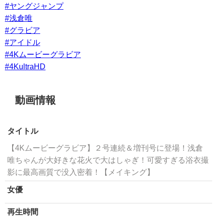
#ヤングジャンプ
#浅倉唯
#グラビア
#アイドル
#4Kムービーグラビア
#4KultraHD
動画情報
タイトル
【4Kムービーグラビア】２号連続＆増刊号に登場！浅倉
唯ちゃんが大好きな花火で大はしゃぎ！可愛すぎる浴衣撮
影に最高画質で没入密着！【メイキング】
女優
再生時間