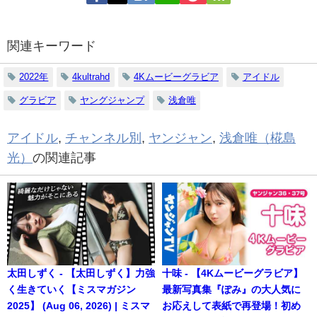
関連キーワード
2022年
4kultrahd
4Kムービーグラビア
アイドル
グラビア
ヤングジャンプ
浅倉唯
アイドル
,
チャンネル別
,
ヤンジャン
,
浅倉唯（椛島
光）
の関連記事
太田しずく - 【太田しずく】力強
十味 - 【4Kムービーグラビア】
く生きていく【ミスマガジン
最新写真集『ぽみ』の大人気に
2025】 (Aug 06, 2026) | ミスマ
お応えして表紙で再登場！初め