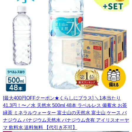
[最大400円OFFクーポン★くらしにプラス] ＼1本当たり
41.3円！〜／水 天然水 500ml 48本 ラベルレス 備蓄水 お茶
緑茶 ミネラルウォーター 富士山の天然水 富士山 ケース バ
ナジウム バナジウム天然水 バナジウム含有 アイリスオーヤ
マ 飲料水 送料無料 【代引き不可】