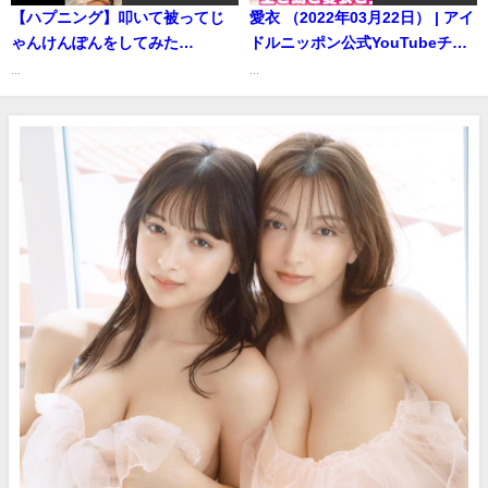
【ハプニング】叩いて被ってじ
愛衣 （2022年03月22日） | アイ
ゃんけんぽんをしてみた
ドルニッポン公式YouTubeチャ
ら・・・ #Shorts | ゼロイチTV
ンネルさんより
...
...
さんより