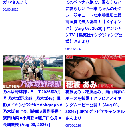
ガTVさんより
てのベトナム旅で、困るくらい
に愛らしい #十味 ちゃんのセク
08/06/2026
シー♡キュートな水着撮影に最
高画質で没入密着！【メイキン
グ】 (Aug 06, 2026) | ヤンジャ
ンTV【集英社ヤングジャンプ公
式】さんより
08/06/2026
乃木坂野球部 - B.L.T.2026年9月
穂波あみ - 穂波あみ、自由自在の
号 乃木坂野球部（乃木坂46）撮
ポーズを披露！グラビアメイキ
影メイキング⚾️ #blt #bltgraph #
ングムービー公開！ (Aug 06,
乃木坂46 #金川紗耶 #黒見明香 #
2026) | SPA!グラビアチャンネル
紫田柚菜 #小川彩 #瀬戸口心月 #
さんより
長嶋凛桜 (Aug 06, 2026) |
08/06/2026