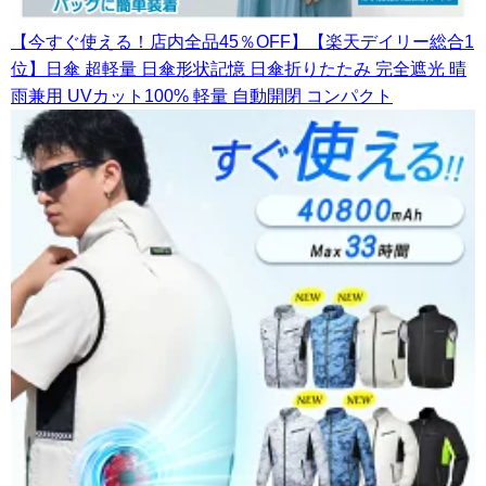
【今すぐ使える！店内全品45％OFF】【楽天デイリー総合1
位】日傘 超軽量 日傘形状記憶 日傘折りたたみ 完全遮光 晴
雨兼用 UVカット100% 軽量 自動開閉 コンパクト