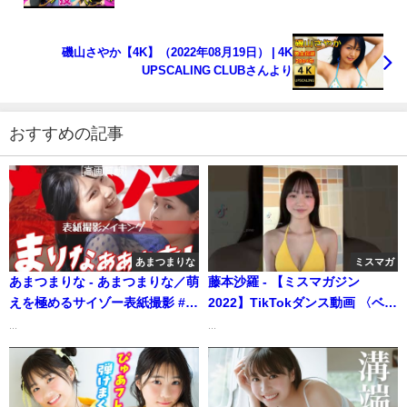
磯山さやか【4K】（2022年08月19日） | 4K
UPSCALING CLUBさんより
おすすめの記事
あまつまりな
ミスマガ
あまつまりな - あまつまりな／萌
藤本沙羅 - 【ミスマガジン
えを極めるサイゾー表紙撮影 #グ
2022】TikTokダンス動画 〈ベス
ラビア #美女 #メイキング 【高
ト16 No.3藤本沙羅〉
...
...
画質版】 (May 29, 2025) | サイ
#shorts（2022年07月21日） |
ゾーグラフィックさんより
ミスマガTVさんより