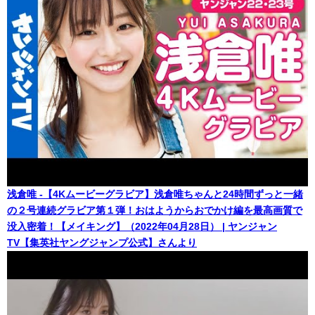
浅倉唯 -【4Kムービーグラビア】浅倉唯ちゃんと24時間ずっと一緒
の２号連続グラビア第１弾！おはようからおでかけ編を最高画質で
没入密着！【メイキング】（2022年04月28日） | ヤンジャン
TV【集英社ヤングジャンプ公式】さんより