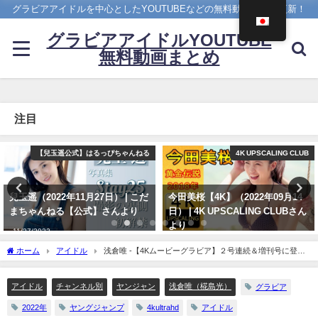
グラビアアイドルを中心としたYOUTUBEなどの無料動画を日々更新！
グラビアアイドルYOUTUBE
無料動画まとめ
注目
4K UPSCALING CLUB
メイキング
今田美桜【4K】（2022年09月14
菊地姫奈 - 【2023/12/18発売！週
日） | 4K UPSCALING CLUBさん
プレNo.1・2付録DVDチラ見せ
より
♪】『グラジャパ！』ならDVDが
視聴できる♪ #菊地姫奈 Hina
09/14/2022
ホーム
アイドル
浅倉唯 -【4Kムービーグラビア】２号連続＆増刊号に登
Kikuchi（2023年12月15日） | 週
場！浅倉唯ちゃんが大好きな花火で大はしゃぎ！可愛すぎる浴衣撮影に最高画質で没
プレChannel【集英社 週刊プレイ
入密着！【メイキング】（2022年08月19日） | ヤンジャンTV【集英社ヤングジャンプ
ボーイ公式】さんより
アイドル
チャンネル別
ヤンジャン
浅倉唯（椛島光）
グラビア
公式】さんより
12/15/2023
2022年
ヤングジャンプ
4kultrahd
アイドル