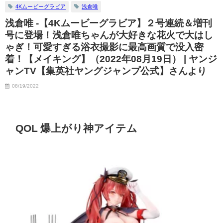
4Kムービーグラビア
浅倉唯
浅倉唯 -【4Kムービーグラビア】２号連続＆増刊
号に登場！浅倉唯ちゃんが大好きな花火で大はし
ゃぎ！可愛すぎる浴衣撮影に最高画質で没入密
着！【メイキング】（2022年08月19日） | ヤンジ
ャンTV【集英社ヤングジャンプ公式】さんより
08/19/2022
QOL 爆上がり神アイテム