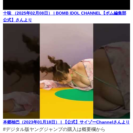
十味 （2025年02月08日） | BOMB IDOL CHANNEL【ボム編集部
公式】さんより
本郷柚巴（2023年01月18日） | 【公式】サイゾーChannelさんより
#デジタル版ヤングジャンプの購入は概要欄から