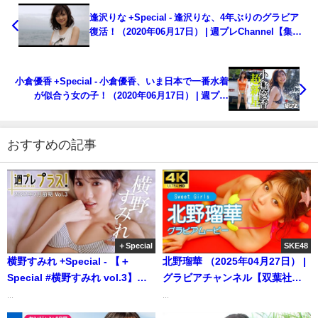
逢沢りな +Special - 逢沢りな、4年ぶりのグラビア
復活！（2020年06月17日） | 週プレChannel【集英
社 週刊プレイボーイ公式】さんより
小倉優香 +Special - 小倉優香、いま日本で一番水着
が似合う女の子！（2020年06月17日） | 週プレ
Channel【集英社 週刊プレイボーイ公式】さんより
おすすめの記事
＋Special
SKE48
横野すみれ +Special - 【＋
北野瑠華 （2025年04月27日） |
Special #横野すみれ vol.3】
グラビアチャンネル【双葉社公
9/15～新規ムービー追加！ “アイ
式】さんより
...
...
ドル史上最強ボディ”パワーアッ