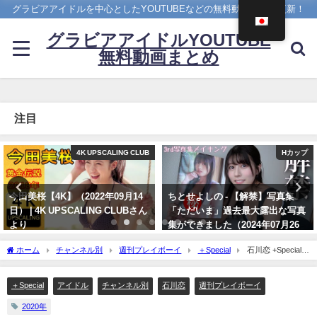
グラビアアイドルを中心としたYOUTUBEなどの無料動画を日々更新！
グラビアアイドルYOUTUBE
無料動画まとめ
注目
Hカップ
写真集PV
ちとせよしの - 【解禁】写真集
櫻井音乃 写真集PV - 【#櫻井音
「ただいま」過去最大露出な写真
乃】21歳、音乃パイセンのオトナ
集ができました（2024年07月26
な挑戦ーOtono Sakurai（2023年
日） | よしのんチャンネルさんよ
12月20日） | 週プレChannel【集
ホーム
チャンネル別
週刊プレイボーイ
＋Special
石川恋 +Special -
り
英社 週刊プレイボーイ公式】さん
2016年も大活躍だった石川恋、磨き抜かれたスタイルを見逃すな!（2020年06月17日）
より
07/26/2024
| 週プレChannel【集英社 週刊プレイボーイ公式】さんより
＋Special
アイドル
チャンネル別
石川恋
週刊プレイボーイ
12/20/2023
2020年