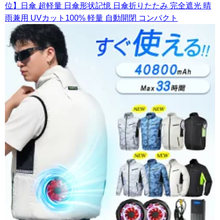
位】日傘 超軽量 日傘形状記憶 日傘折りたたみ 完全遮光 晴
雨兼用 UVカット100% 軽量 自動開閉 コンパクト