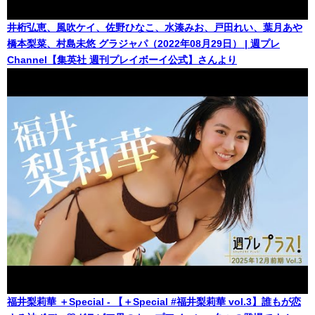
井桁弘恵、風吹ケイ、佐野ひなこ、水湊みお、戸田れい、葉月あや
橋本梨菜、村島未悠 グラジャパ（2022年08月29日） | 週プレ
Channel【集英社 週刊プレイボーイ公式】さんより
福井梨莉華 ＋Special - 【＋Special #福井梨莉華 vol.3】誰もが恋