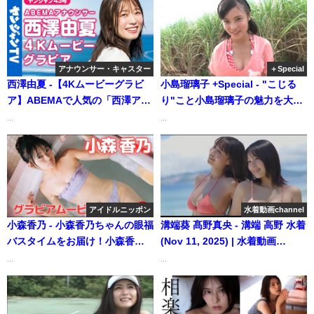
プして堂々の帰還！＜2022年9月
前期＞～Sumire Yokono～
（2022年09月13日） | 週プレ
Channel【集英社 週刊プレイボ
アナウンサー・キャスター
＋Special
ーイ公式】さんより
西澤由夏 -【4Kムービーグラビ
小島瑠璃子 +Special - "こじる
ア】ABEMAで人気の「西澤ア
り"こと小島瑠璃子の魅力を大解
ナ」が初登場！スペシャルコラ
放！（2013年05月23日） | 週プ
...
...
ボ！沖縄の海でのヤンジャン表
レChannel【集英社 週刊プレイ
紙＆巻頭グラビア撮影に最高画
ボーイ公式】さんより
質で没入密着【メイキング】
（2022年09月22日） | ヤンジャ
ンTV【集英社ヤングジャンプ公
アイドルニッポン
水着動画channel
式】さんより
小森香乃 - 小森香乃ちゃんの眼福
溝端葵 髙野真央 - 溝端 高野 水着
バスタイムをお届け！小森香乃
(Nov 11, 2025) | 水着動画
1stDVDより (Jul 16, 2026) | ア
channelさんより
...
...
イドルニッポン公式YouTubeチ
ャンネルさんより