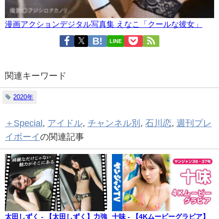
漫画アクションデジタル写真集 えなこ「クールな彼女」
LINE
関連キーワード
2020年
＋Special
,
アイドル
,
チャンネル別
,
石川恋
,
週刊プレ
イボーイ
の関連記事
太田しずく - 【太田しずく】力強
十味 - 【4Kムービーグラビア】