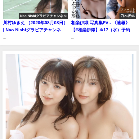
Nao Nishiグラビアチャンネル
乃木坂46
川村ゆきえ （2020年08月08日）
相楽伊織 写真集PV - 《速報》
| Nao Nishiグラビアチャンネル
【#相楽伊織】4/17（水）予約ス
さんより
タート！デビュー10周年を飾る
...
...
待望のファースト写真集発売決
定！――Iori Sagara（2024年04
月16日） | 週プレChannel【集
英社 週刊プレイボーイ公式】さ
んより