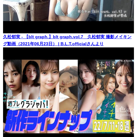
久松郁実 - 【blt graph.】blt graph.vol.7 久松郁実 撮影メイキン
グ動画（2021年06月23日） | B.L.T.officialさんより