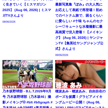
く生きていく【ミスマガジン
最新写真集『ぽみ』の大人気に
2025】 (Aug 06, 2026) | ミスマ
お応えして表紙で再登場！初め
ガTVさんより
てのベトナム旅で、困るくらい
に愛らしい #十味 ちゃんのセク
08/06/2026
シー♡キュートな水着撮影に最
高画質で没入密着！【メイキン
グ】 (Aug 06, 2026) | ヤンジャ
ンTV【集英社ヤングジャンプ公
式】さんより
08/06/2026
乃木坂野球部 - B.L.T.2026年9月
穂波あみ - 穂波あみ、自由自在の
号 乃木坂野球部（乃木坂46）撮
ポーズを披露！グラビアメイキ
影メイキング⚾️ #blt #bltgraph #
ングムービー公開！ (Aug 06,
乃木坂46 #金川紗耶 #黒見明香 #
2026) | SPA!グラビアチャンネル