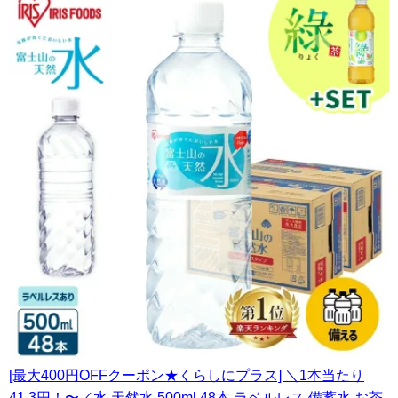
[最大400円OFFクーポン★くらしにプラス] ＼1本当たり
41.3円！〜／水 天然水 500ml 48本 ラベルレス 備蓄水 お茶