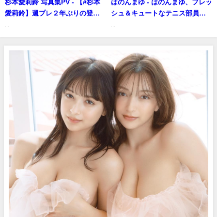
杉本愛莉鈴 写真集PV - 【#杉本
はのんまゆ - はのんまゆ、フレッ
愛莉鈴】週プレ２年ぶりの登場
シュ＆キュートなテニス部員
で、さらに磨かれた魅惑のボデ
に！「推し撮」メイキングムー
...
...
ィを披露！ デジタル写真集
ビー (Jun 22, 2026) | SPA!グラ
『花弁の誘惑』好評発売中!!
ビアチャンネルさんより
Mariri Sugimoto（2025年04月
25日） | 週プレChannel【集英
社 週刊プレイボーイ公式】さん
より