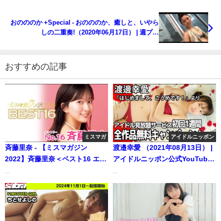
式】さんより
おのののか +Special - おのののか、癒しと、いやら
しの二重奏!（2020年06月17日） | 週プレ
Channel【集英社 週刊プレイボーイ公式】さんより
おすすめの記事
ミスマガ
アイドルニッポン
斉藤里奈 - 【ミスマガジン
渡邉幸愛 （2021年08月13日） |
2022】斉藤里奈＜ベスト16 エン
アイドルニッポン公式YouTube
トリーNo.16＞（2022年07月10
チャンネルさんより
...
...
日） | ミスマガTVさんより