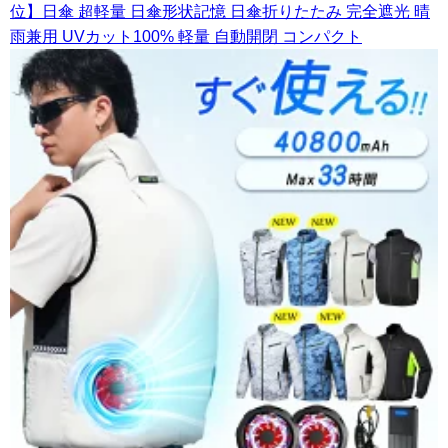
位】日傘 超軽量 日傘形状記憶 日傘折りたたみ 完全遮光 晴
雨兼用 UVカット100% 軽量 自動開閉 コンパクト