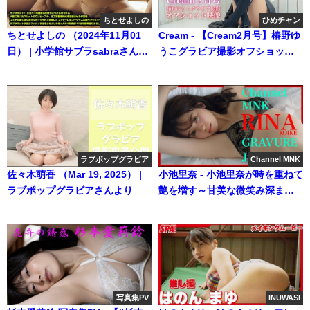
ちとせよしの
ひめチャン
ちとせよしの （2024年11月01
Cream - 【Cream2月号】椿野ゆ
日） | 小学館サブラsabraさんよ
うこグラビア撮影オフショット
り
映像 (Jan 04, 2024) | ひめチャン
...
...
さんより
ラブポップグラビア
Channel MNK
佐々木萌香 （Mar 19, 2025） |
小池里奈 - 小池里奈が時を重ねて
ラブポップグラビアさんより
艶を増す～甘美な微笑み深まる
色香～隠せない本能～【21時配
...
...
信】【GRAVURE】 (Aug 11,
2025) | Channel MNKさんより
写真集PV
INUWASI