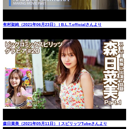
有村架純（2021年06月23日） | B.L.T.officialさんより
森日菜美（2021年05月11日） | スピリッツTubeさんより