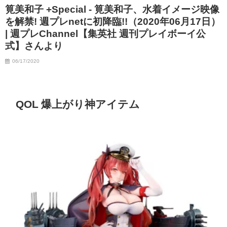
筧美和子 +Special - 筧美和子、水着イメージ映像
07/06/2023
を解禁! 週プレnetに初降臨!!（2020年06月17日）
| 週プレChannel【集英社 週刊プレイボーイ公
式】さんより
06/17/2020
QOL 爆上がり神アイテム