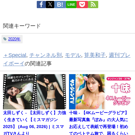
LINE
関連キーワード
2020年
＋Special
,
チャンネル別
,
モデル
,
筧美和子
,
週刊プレ
イボーイ
の関連記事
太田しずく - 【太田しずく】力強
十味 - 【4Kムービーグラビア】
く生きていく【ミスマガジン
最新写真集『ぽみ』の大人気に
2025】 (Aug 06, 2026) | ミスマ
お応えして表紙で再登場！初め
ガTVさんより
てのベトナム旅で、困るくらい