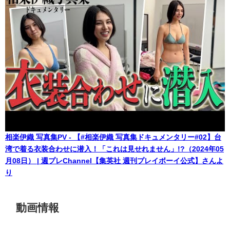
相楽伊織 写真集PV - 【#相楽伊織 写真集ドキュメンタリー#02】台
湾で着る衣装合わせに潜入！「これは見せれません」!?（2024年05
月08日） | 週プレChannel【集英社 週刊プレイボーイ公式】さんよ
り
動画情報