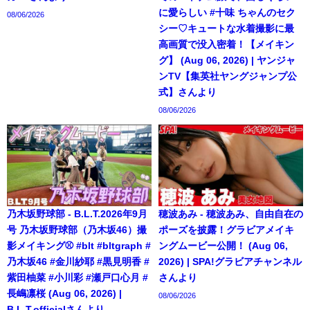
に愛らしい #十味 ちゃんのセク
08/06/2026
シー♡キュートな水着撮影に最
高画質で没入密着！【メイキン
グ】 (Aug 06, 2026) | ヤンジャ
ンTV【集英社ヤングジャンプ公
式】さんより
08/06/2026
乃木坂野球部 - B.L.T.2026年9月
穂波あみ - 穂波あみ、自由自在の
号 乃木坂野球部（乃木坂46）撮
ポーズを披露！グラビアメイキ
影メイキング⚾️ #blt #bltgraph #
ングムービー公開！ (Aug 06,
乃木坂46 #金川紗耶 #黒見明香 #
2026) | SPA!グラビアチャンネル
紫田柚菜 #小川彩 #瀬戸口心月 #
さんより
長嶋凛桜 (Aug 06, 2026) |
08/06/2026
B.L.T.officialさんより