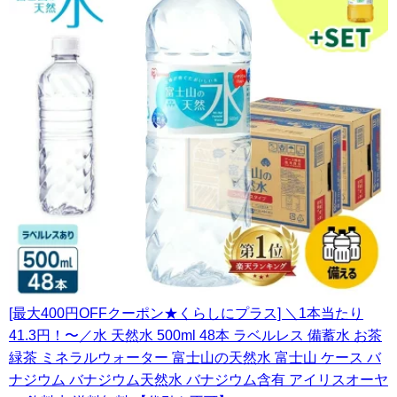
[最大400円OFFクーポン★くらしにプラス] ＼1本当たり
41.3円！〜／水 天然水 500ml 48本 ラベルレス 備蓄水 お茶
緑茶 ミネラルウォーター 富士山の天然水 富士山 ケース バ
ナジウム バナジウム天然水 バナジウム含有 アイリスオーヤ