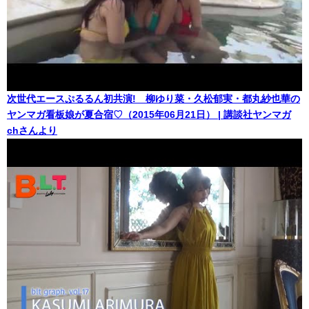
次世代エースぷるるん初共演! 柳ゆり菜・久松郁実・都丸紗也華の
ヤンマガ看板娘が夏合宿♡（2015年06月21日） | 講談社ヤンマガ
chさんより