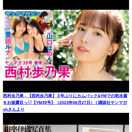
西村歩乃果 - 【西村歩乃果】３年ぶりにカムバック&YMでの初水着
をお披露目っ♡【YM39号】（2023年08月27日） | 講談社ヤンマガ
chさんより