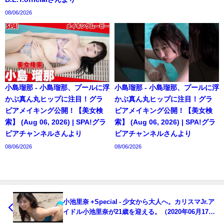
08/06/2026
小島瑠那 - 小島瑠那、プールに浮
小島瑠那 - 小島瑠那、プールに浮
かぶ真ん丸ヒップに注目！グラ
かぶ真ん丸ヒップに注目！グラ
ビアメイキング公開！【美女検
ビアメイキング公開！【美女検
索】 (Aug 06, 2026) | SPA!グラ
索】 (Aug 06, 2026) | SPA!グラ
ビアチャンネルさんより
ビアチャンネルさんより
08/06/2026
08/06/2026
小池里奈 +Special - 少女から大人へ。カリスマJr.ア
イドル小池里奈が21歳を迎える。（2020年06月17
日） | 週プレChannel【集英社 週刊プレイボーイ公