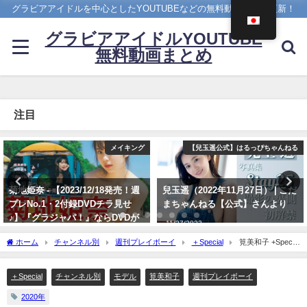
グラビアアイドルを中心としたYOUTUBEなどの無料動画を日々更新！
グラビアアイドルYOUTUBE
無料動画まとめ
注目
【兒玉遥公式】はるっぴちゃんねる
ヤンジャン
兒玉遥（2022年11月27日） | こだ
雪平莉左 -【4Kムービーグラビ
まちゃんねる【公式】さんより
ア】２週連続表紙！令和最高の美
ボディ・雪平莉左ちゃんが"微笑
11/27/2022
みの国"タイで魅せる女神の微笑
ホーム
チャンネル別
週刊プレイボーイ
＋Special
筧美和子 +Special
み！カラフルでビビッドな水着撮
- 筧美和子、水着イメージ映像を解禁! 週プレnetに初降臨!!（2020年06月17日） | 週プ
影に最高画質で没入密着！【メイ
レChannel【集英社 週刊プレイボーイ公式】さんより
キング】（2023年07月06日） | ヤ
＋Special
チャンネル別
モデル
筧美和子
週刊プレイボーイ
ンジャンTV【集英社ヤングジャ
2020年
ンプ公式】さんより