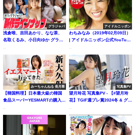
力的に！最高のスマイルとカラ
フルでキラキラな水着撮影に最
高画質で没入密着！【メイキン
グ】（2024年12月28日） | ヤン
グラジャパ
アイドルニッポン
ジャンTV【集英社ヤングジャン
浅倉唯、吉田あかり、なな茶、
わちみなみ（2019年02月09日）
プ公式】さんより
名取くるみ、小日向ゆか グラジ
| アイドルニッポン公式YouTube
ャパ（2022年01月11日） | 週プ
チャンネルさんより
...
...
レChannel【集英社 週刊プレイ
ボーイ公式】さんより
みーちゃんねる 長月翠
写真集PV
【韓国料理】日本最大級の韓国
望月玲花 写真集PV - 【#望月玲
食品スーパーYESMARTの購入品
花】TGIF週プレ賞2024冬 & グラ
を紹介❗おうちでサムギョプサル
ンプリは“最強ポニーテール”！
...
...
と冷麺作ってみた🔥 | みーちゃん
――Reika Mochizuki（2024年
ねる 長月翠さんより
02月27日） | 週プレ
Channel【集英社 週刊プレイボ
ーイ公式】さんより