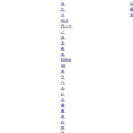
当
た
り
41.3
円！〜
／
水
天
然
水
500ml
48
本
ラ
ベ
ル
レ
ス
備
蓄
水
お
茶