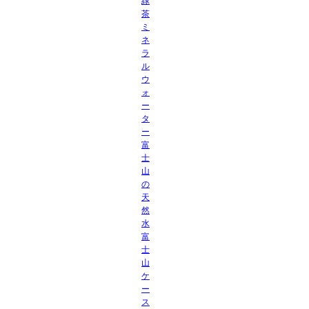
緑
茶
ミ
ネ
ラ
ル
ウ
ォ
ー
タ
ー
富
士
山
の
天
然
水
富
士
山
ケ
ー
ス