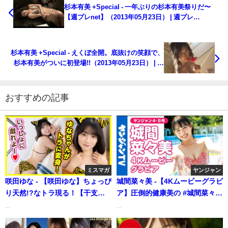
杉本有美 +Special - 一年ぶりの杉本有美祭りだ〜
【週プレnet】（2013年05月23日） | 週プレ
Channel【集英社 週刊プレイボーイ公式】さんより
杉本有美 +Special - えくぼ全開。底抜けの笑顔で、
杉本有美がついに初登場!!（2013年05月23日） | 週
プレChannel【集英社 週刊プレイボーイ公式】さん
より
おすすめの記事
ミスマガ
ヤンジャン
咲田ゆな - 【咲田ゆな】ちょっぴ
城間菜々美 -【4Kムービーグラビ
り天然!?なトラ現る！【干支コ
ア】圧倒的健康美の #城間菜々美
スプレ】（2022年12月15日） |
ちゃんが再登場！前回より多く
...
...
ミスマガTVさんより
の表情を見せてくれてさらに魅