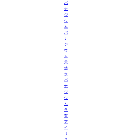
バ
ナ
ジ
ウ
ム
バ
ナ
ジ
ウ
ム
天
然
水
バ
ナ
ジ
ウ
ム
含
有
ア
イ
リ
ス