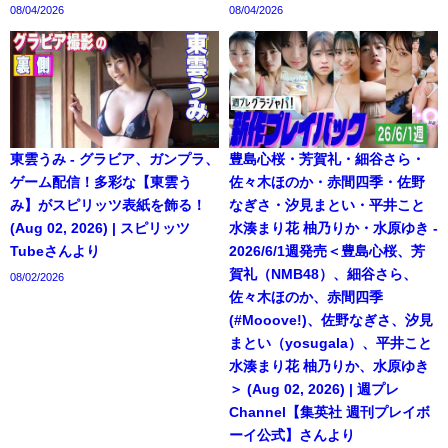
08/04/2026
08/04/2026
東雲うみ - グラビア、ガンプラ、
豊島心桜・芳賀礼・細谷さら・
ゲーム配信！多彩な【東雲う
佐々木ほのか・赤間四季・佐野
み】がスピリッツ表紙を飾る！
なぎさ・汐見まとい・平井こと
(Aug 02, 2026) | スピリッツ
水湊まり花 柚乃りか・水原ゆき -
Tubeさんより
2026/6/1週発売＜豊島心桜、芳
賀礼（NMB48）、細谷さら、
08/02/2026
佐々木ほのか、赤間四季
(#Mooove!)、佐野なぎさ、汐見
まとい（yosugala）、平井こと
水湊まり花 柚乃りか、水原ゆき
＞ (Aug 02, 2026) | 週プレ
Channel【集英社 週刊プレイボ
ーイ公式】さんより