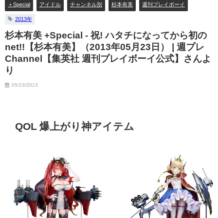
＋Special
アイドル
チャンネル別
杉本有美
週刊プレイボーイ
12/20/2023
2013年
杉本有美 +Special - 祝! ハタチになってから初の
net!!【杉本有美】（2013年05月23日） | 週プレ
Channel【集英社 週刊プレイボーイ公式】さんよ
り
05/23/2013
QOL 爆上がり神アイテム