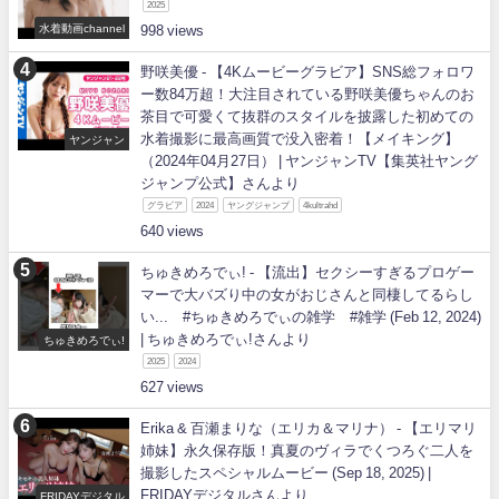
2025
水着動画channel
998
野咲美優 - 【4Kムービーグラビア】SNS総フォロワ
ー数84万超！大注目されている野咲美優ちゃんのお
茶目で可愛くて抜群のスタイルを披露した初めての
水着撮影に最高画質で没入密着！【メイキング】
ヤンジャン
（2024年04月27日） | ヤンジャンTV【集英社ヤング
ジャンプ公式】さんより
グラビア
2024
ヤングジャンプ
4kultrahd
640
ちゅきめろでぃ! - 【流出】セクシーすぎるプロゲー
マーで大バズり中の女がおじさんと同棲してるらし
い... #ちゅきめろでぃの雑学 #雑学 (Feb 12, 2024)
| ちゅきめろでぃ!さんより
ちゅきめろでぃ!
2025
2024
627
Erika & 百瀬まりな（エリカ＆マリナ） - 【エリマリ
姉妹】永久保存版！真夏のヴィラでくつろぐ二人を
撮影したスペシャルムービー (Sep 18, 2025) |
FRIDAYデジタルさんより
FRIDAYデジタル