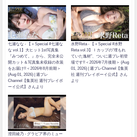
七瀬なな - 【＋Special #七瀬な
水野Reta - 【＋Special #水野
な vol.1】大ヒット1st写真集
Reta vol.3】Ｉカップの“埋もれ
『みつめて。』から、完全未公
ていた逸材”、ついに週プレ初登
開カット＆写真集未収録の衣装
場です!!＜2026年7月後期＞ (Aug
をお届け!!＜2026年8月前期＞
01, 2026) | 週プレChannel【集英
(Aug 01, 2026) | 週プレ
社 週刊プレイボーイ公式】さん
Channel【集英社 週刊プレイボ
より
ーイ公式】さんより
澄田綾乃 - グラビア界のミュー