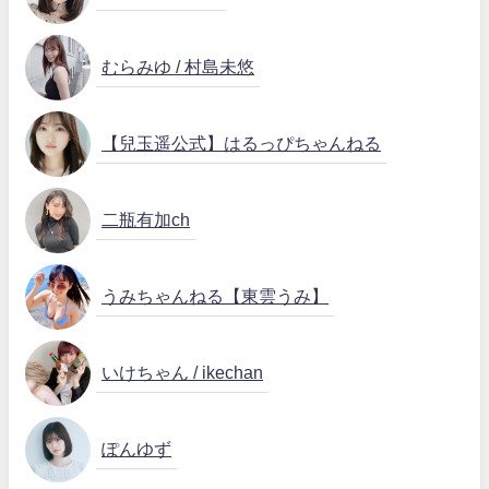
むらみゆ / 村島未悠
【兒玉遥公式】はるっぴちゃんねる
二瓶有加ch
うみちゃんねる【東雲うみ】
いけちゃん / ikechan
ぽんゆず