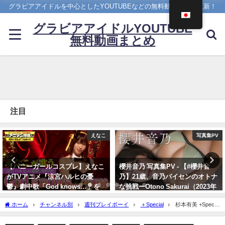
グラビアアイドルを中心としたYOUTUBEなどの無料動画を日々更新！
グラビアアイドルYOUTUBE
無料動画まとめ
注目
えなこ
写真集PV
【バニーガールコスプレ】えなこ
櫻井音乃 写真集PV - 【#櫻井音
がTVアニメ『涼宮ハルヒの憂
乃】21歳、音乃パイセンのオトナ
鬱』劇中歌「God knows…」を
な挑戦ーOtono Sakurai（2023年
神カバー！！
12月20日） | 週プレChannel【集
ホーム
チャンネル別
週刊プレイボーイ
＋Special
杉本有美 +Special
英社 週刊プレイボーイ公式】さん
10/17/2024
- 祝! ハタチになってから初のnet!!【杉本有美】（2013年05月23日） | 週プレ
より
Channel【集英社 週刊プレイボーイ公式】さんより