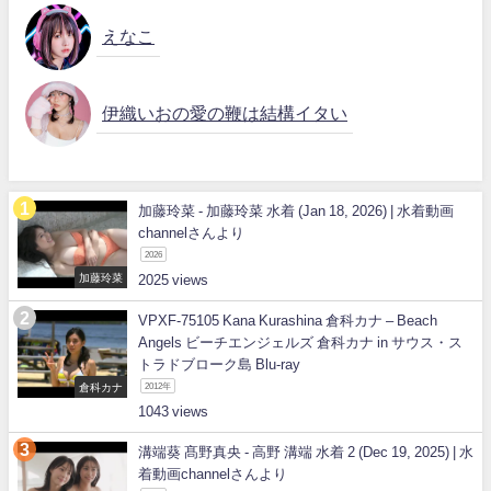
えなこ
伊織いおの愛の鞭は結構イタい
加藤玲菜 - 加藤玲菜 水着 (Jan 18, 2026) | 水着動画
channelさんより
2026
加藤玲菜
2025
VPXF-75105 Kana Kurashina 倉科カナ – Beach
Angels ビーチエンジェルズ 倉科カナ in サウス・ス
トラドブローク島 Blu-ray
倉科カナ
2012年
1043
溝端葵 髙野真央 - 高野 溝端 水着 2 (Dec 19, 2025) | 水
着動画channelさんより