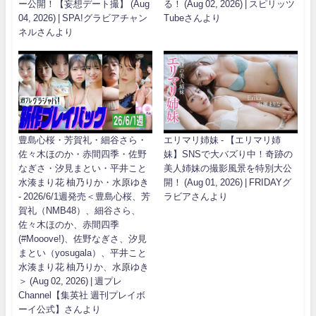
ー公開！【妄想デート撮】 (Aug
る！ (Aug 02, 2026) | スピリッツ
04, 2026) | SPA!グラビアチャン
Tubeさんより
ネルさんより
豊島心桜・芳賀礼・細谷さら・
エリマリ姉妹 - 【エリマリ姉
佐々木ほのか・赤間四季・佐野
妹】SNSで大バズり中！奇跡の
なぎさ・汐見まとい・平井こと
美人姉妹の撮影風景を特別大公
水湊まり花 柚乃りか・水原ゆき
開！ (Aug 01, 2026) | FRIDAYグ
- 2026/6/1週発売＜豊島心桜、芳
ラビアさんより
賀礼（NMB48）、細谷さら、
佐々木ほのか、赤間四季
(#Mooove!)、佐野なぎさ、汐見
まとい（yosugala）、平井こと
水湊まり花 柚乃りか、水原ゆき
＞ (Aug 02, 2026) | 週プレ
Channel【集英社 週刊プレイボ
ーイ公式】さんより