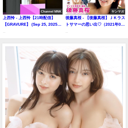
Channel MNK
ヤンマガ
上西怜 - 上西怜【21時配信】
後藤真桜 - 【後藤真桜】ＪＫラス
【GRAVURE】 (Sep 25, 2025) |
トサマーの思い出♡（2021年08
Channel MNKさんより
月29日） | 講談社ヤンマガchさ
...
...
んより