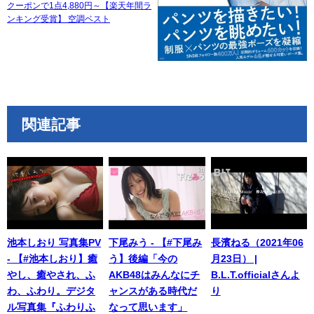
クーポンで1点4,880円～【楽天年間ラ
ンキング受賞】 空調ベスト
関連記事
池本しおり 写真集PV
下尾みう - 【#下尾み
長濱ねる（2021年06
- 【#池本しおり】癒
う】後編「今の
月23日） |
やし、癒やされ、ふ
AKB48はみんなにチ
B.L.T.officialさんよ
わ、ふわり。デジタ
ャンスがある時代だ
り
ル写真集『ふわりふ
なって思います」