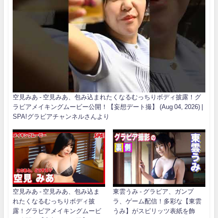
空見みあ - 空見みあ、包み込まれたくなるむっちりボディ披露！グ
ラビアメイキングムービー公開！【妄想デート撮】 (Aug 04, 2026) |
SPA!グラビアチャンネルさんより
空見みあ - 空見みあ、包み込ま
東雲うみ - グラビア、ガンプ
れたくなるむっちりボディ披
ラ、ゲーム配信！多彩な【東雲
露！グラビアメイキングムービ
うみ】がスピリッツ表紙を飾