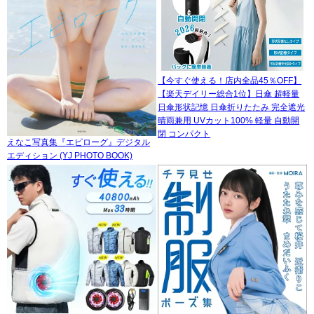
【今すぐ使える！店内全品45％OFF】
【楽天デイリー総合1位】日傘 超軽量
日傘形状記憶 日傘折りたたみ 完全遮光
晴雨兼用 UVカット100% 軽量 自動開
閉 コンパクト
えなこ写真集『エピローグ』デジタル
エディション (YJ PHOTO BOOK)