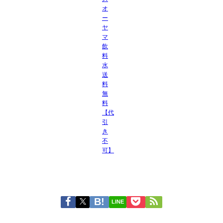
オ
ー
ヤ
マ
飲
料
水
送
料
無
料
【代
引
き
不
可】
LINE