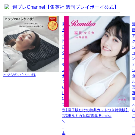
週プレChannel【集英社 週刊プレイボーイ公式】
[最
大
400
円
OFF
ク
ー
ポ
ン
ヒツジのいらない枕
★
く
ら
し
に
プ
ラ
【電子版だけの特典カットつき特装版】
ス]
福田ルミカ1st写真集 Rumika
＼
1
本