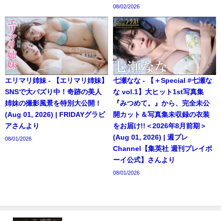
08/02/2026
エリマリ姉妹 - 【エリマリ姉妹】
七瀬なな - 【＋Special #七瀬な
SNSで大バズり中！奇跡の美人
な vol.1】大ヒット1st写真集
姉妹の撮影風景を特別大公開！
『みつめて。』から、完全未公
(Aug 01, 2026) | FRIDAYグラビ
開カット＆写真集未収録の衣装
アさんより
をお届け!!＜2026年8月前期＞
(Aug 01, 2026) | 週プレ
08/01/2026
Channel【集英社 週刊プレイボ
ーイ公式】さんより
08/01/2026