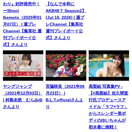
わり』好評発売中！
【なんで令和に
ーShiori
AKB48？ Season2】
Ikemoto（2025年01
(Jul 16, 2026) | 週プ
月07日） | 週プレ
レChannel【集英社
Channel【集英社 週
週刊プレイボーイ公
刊プレイボーイ公
式】さんより
式】さんより
ヤングジャンプ
宮脇咲良（2021年06
高梨結 写真集PV -
（2021年12月03日）
月23日） |
【#高梨結】佐久間宣
| 村島未悠 むらみゆ
B.L.T.officialさんよ
行氏プロデュースア
さんより
り
イドル「ラフ×ラフ」
からスレンダー美ボ
ディのゆいちゃんが
初水着に挑戦！