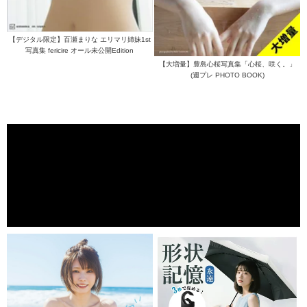
【デジタル限定】百瀬まりな エリマリ姉妹1st
写真集 fericire オール未公開Edition
【大増量】豊島心桜写真集「心桜、咲く。」
(週プレ PHOTO BOOK)