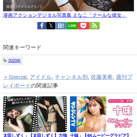
漫画アクションデジタル写真集 えなこ「クールな彼女」
LINE
関連キーワード
2020年
＋Special
,
アイドル
,
チャンネル別
,
佐藤美希
,
週刊プ
レイボーイ
の関連記事
太田しずく - 【太田しずく】力強
十味 - 【4Kムービーグラビア】