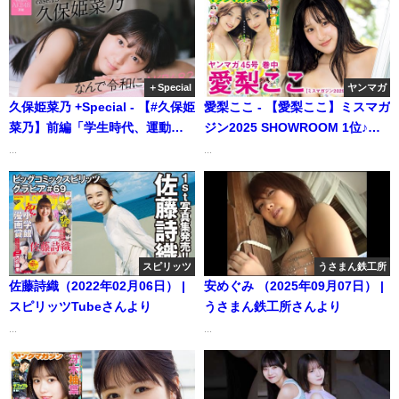
♡【メイキング】 (Dec 01,
2025) | グラビアンエイジ
ch【KADOKAWAドラゴンエイ
ジ公式CH】さんより
＋Special
ヤンマガ
久保姫菜乃 +Special - 【#久保姫
愛梨ここ - 【愛梨ここ】ミスマガ
菜乃】前編「学生時代、運動は
ジン2025 SHOWROOM 1位♪
得意だったんですけど勉強が苦
(Oct 05, 2025) | 講談社ヤンマガ
...
...
手。学年で最下位を取ったこと
chさんより
もあります」――なんで令和に
AKB48？ Case.15 久保姫菜乃
【#AKB48】（2024年11月26
日） | 週プレChannel【集英社
スピリッツ
うさまん鉄工所
週刊プレイボーイ公式】さんよ
佐藤詩織（2022年02月06日） |
安めぐみ （2025年09月07日） |
り
スピリッツTubeさんより
うさまん鉄工所さんより
...
...