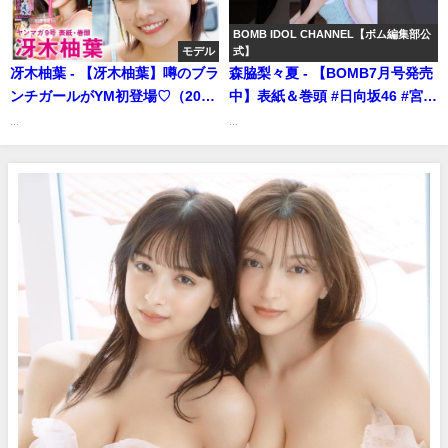
BOMB IDOL CHANNEL【ボム編集部公
モデル
式】
冴木柚葉 - 【冴木柚葉】噂のブラ
森脇梨々夏 - 【BOMB7月号発売
ンチガールがYM初登場♡（2023
中】表紙＆巻頭 #日向坂46 #宮地
年01月29日） | 講談社ヤンマガ
すみれ #渡辺莉奈 #山口陽
...
...
chさんより
世/#NMB48 #塩月希依音 #田中
れい/水着グラビア #森脇梨々夏
#蓬莱舞 #和泉芳怜 ほか (Jun 16,
2026) | BOMB IDOL
CHANNEL【ボム編集部公式】さ
んより