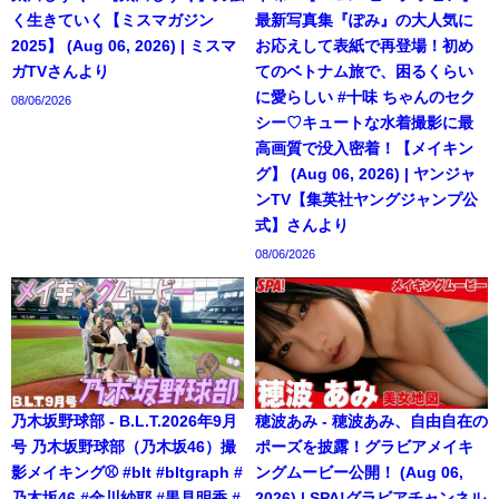
く生きていく【ミスマガジン
最新写真集『ぽみ』の大人気に
2025】 (Aug 06, 2026) | ミスマ
お応えして表紙で再登場！初め
ガTVさんより
てのベトナム旅で、困るくらい
に愛らしい #十味 ちゃんのセク
08/06/2026
シー♡キュートな水着撮影に最
高画質で没入密着！【メイキン
グ】 (Aug 06, 2026) | ヤンジャ
ンTV【集英社ヤングジャンプ公
式】さんより
08/06/2026
乃木坂野球部 - B.L.T.2026年9月
穂波あみ - 穂波あみ、自由自在の
号 乃木坂野球部（乃木坂46）撮
ポーズを披露！グラビアメイキ
影メイキング⚾️ #blt #bltgraph #
ングムービー公開！ (Aug 06,
乃木坂46 #金川紗耶 #黒見明香 #
2026) | SPA!グラビアチャンネル