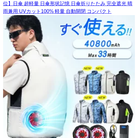
位】日傘 超軽量 日傘形状記憶 日傘折りたたみ 完全遮光 晴
雨兼用 UVカット100% 軽量 自動開閉 コンパクト