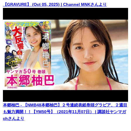
【GRAVURE】 (Oct 05, 2025) | Channel MNKさんより
本郷柚巴 - 【NMB48本郷柚巴】２号連続表紙巻頭グラビア、２週目
も魅力満開！！【YM50号】（2021年11月07日） | 講談社ヤンマガ
chさんより