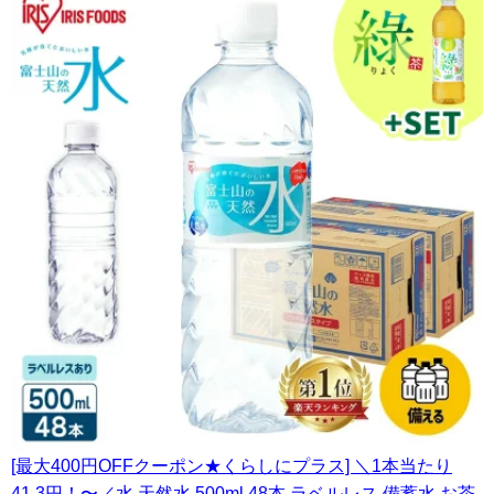
[最大400円OFFクーポン★くらしにプラス] ＼1本当たり
41.3円！〜／水 天然水 500ml 48本 ラベルレス 備蓄水 お茶