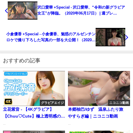
沢口愛華 +Special - 沢口愛華、“令和の新グラビア
女王”が降臨。（2020年06月17日） | 週プレ
Channel【集英社 週刊プレイボーイ公式】さんより
小倉優香 +Special - 小倉優香、魅惑のアルゼンチン
ロケで撮り下ろした写真の一部を大公開！（2020年
06月17日） | 週プレChannel【集英社 週刊プレイボ
ーイ公式】さんより
おすすめの記事
グラビアエイジ
ニコニコ動画
立花紫音 - 【4Kグラビア】
本郷柚巴/ゆず 温泉ふたり旅
【Chuu♡Cute】極上透明感の立
やすらぎ編｜ニコニコ動画
花紫音。眩しすぎる笑顔と天使
...
...
のボディライン全部見せます