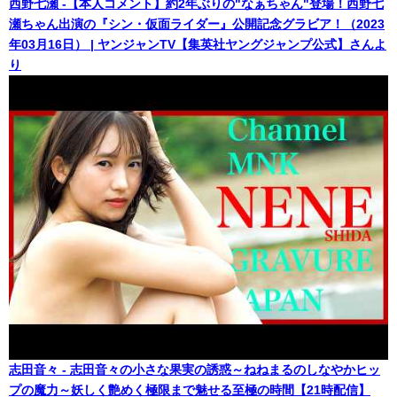
西野七瀬 -【本人コメント】約2年ぶりの"なぁちゃん"登場！西野七
瀬ちゃん出演の『シン・仮面ライダー』公開記念グラビア！（2023
年03月16日） | ヤンジャンTV【集英社ヤングジャンプ公式】さんよ
り
志田音々 - 志田音々の小さな果実の誘惑～ねねまるのしなやかヒッ
プの魔力～妖しく艶めく極限まで魅せる至極の時間【21時配信】