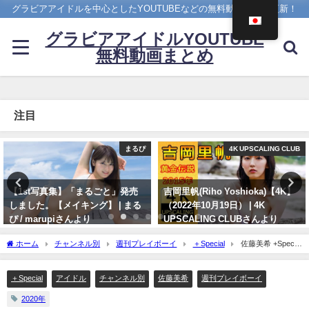
グラビアアイドルを中心としたYOUTUBEなどの無料動画を日々更新！
グラビアアイドルYOUTUBE
無料動画まとめ
注目
4K UPSCALING CLUB
4K UPSCALING CLUB
吉岡里帆(Riho Yoshioka)【4K】
今田美桜【4K】（2022年09月14
（2022年10月19日） | 4K
日） | 4K UPSCALING CLUBさん
UPSCALING CLUBさんより
より
10/19/2022
09/14/2022
ホーム
チャンネル別
週刊プレイボーイ
＋Special
佐藤美希 +Special
- 佐藤美希、圧倒的な美ボディとキュートな笑顔（2020年06月17日） | 週プレ
Channel【集英社 週刊プレイボーイ公式】さんより
＋Special
アイドル
チャンネル別
佐藤美希
週刊プレイボーイ
2020年