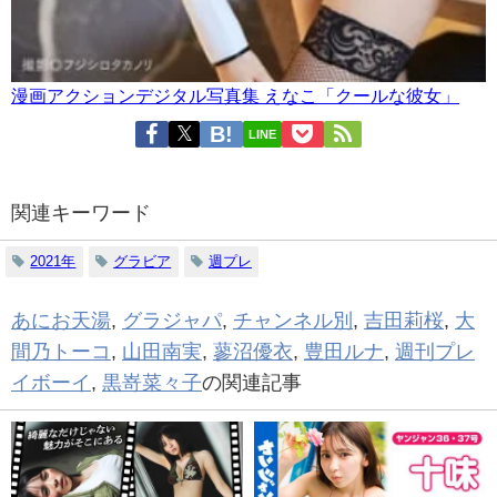
漫画アクションデジタル写真集 えなこ「クールな彼女」
LINE
関連キーワード
2021年
グラビア
週プレ
あにお天湯
,
グラジャパ
,
チャンネル別
,
吉田莉桜
,
大
間乃トーコ
,
山田南実
,
蓼沼優衣
,
豊田ルナ
,
週刊プレ
イボーイ
,
黒嵜菜々子
の関連記事