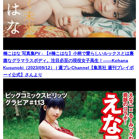
楠こはな 写真集PV - 【#楠こはな】小柄で愛らしいルックスとは裏
腹なグラマラスボディ。注目必至の現役女子高生！――Kohana
Kusunoki（2023/09/12） | 週プレChannel【集英社 週刊プレイボ
ーイ公式】さんより