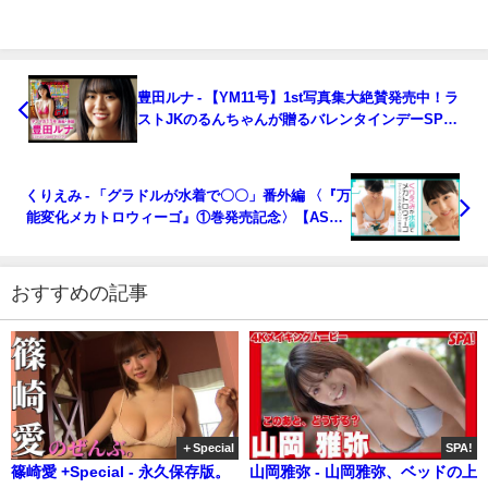
豊田ルナ - 【YM11号】1st写真集大絶賛発売中！ラ
ストJKのるんちゃんが贈るバレンタインデーSPグ
ラビア！【ミスマガ2019】（2021年02月07日） | 講
談社ヤンマガchさんより
くりえみ - 「グラドルが水着で〇〇」番外編 〈『万
能変化メカトロウィーゴ』①巻発売記念〉【ASMR
動画】くりえみが水着でプラモ作り（メカトロウィ
ーゴ）（2021年02月08日） | 講談社ヤンマガchさん
より
おすすめの記事
＋Special
SPA!
篠崎愛 +Special - 永久保存版。
山岡雅弥 - 山岡雅弥、ベッドの上