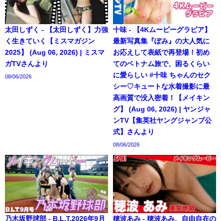
太田しずく - 【太田しずく】力強
十味 - 【4Kムービーグラビア】
く生きていく【ミスマガジン
最新写真集『ぽみ』の大人気に
2025】 (Aug 06, 2026) | ミスマ
お応えして表紙で再登場！初め
ガTVさんより
てのベトナム旅で、困るくらい
に愛らしい #十味 ちゃんのセク
08/06/2026
シー♡キュートな水着撮影に最
高画質で没入密着！【メイキン
グ】 (Aug 06, 2026) | ヤンジャ
ンTV【集英社ヤングジャンプ公
式】さんより
08/06/2026
乃木坂野球部 - B.L.T.2026年9月
穂波あみ - 穂波あみ、自由自在の