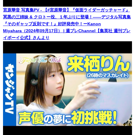
宮原華音 写真集PV - 【#宮原華音】『仮面ライダーガッチャード』
冥黒の三姉妹 & クロトー役、１年ぶりに登場！――デジタル写真集
『そのギャップ反則です！』好評発売中！ーKanon
Miyahara（2024年09月17日） | 週プレChannel【集英社 週刊プレ
イボーイ公式】さんより