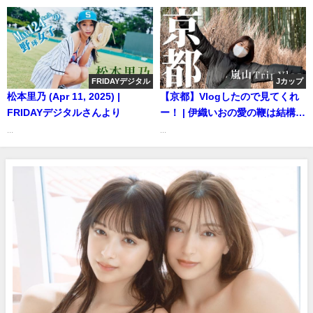
言！）のフレッシュ＆ピュアな
初めての水着撮影に没入密着！
【メイキング】（2022年09月02
日） | ヤンジャンTV【集英社ヤ
ングジャンプ公式】さんより
FRIDAYデジタル
Jカップ
松本里乃 (Apr 11, 2025) |
【京都】Vlogしたので見てくれ
FRIDAYデジタルさんより
ー！ | 伊織いおの愛の鞭は結構イ
タいさんより
...
...