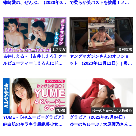
篠崎愛の、ぜんぶ。（2020年06
で柔らか美バストを披露！メイ
月17日） | 週プレChannel【集
キングムービー公開【妄想デー
...
...
英社 週刊プレイボーイ公式】さ
ト撮】 (Jan 20, 2026) | SPA!グ
んより
ラビアチャンネルさんより
ミスマガ
奥村梨穂
吉井しえる - 【吉井しえる】クー
ヤングマガジンさんのオフショ
ルビューティーしえるんにドキ
ット （2023年11月11日） | 奥村
ドキが止まらない‼︎（2024年03
梨穂さんより
...
...
月28日） | ミスマガTVさんより
YUME
ゆーのちゅーぶ / 大原優乃
YUME -【4Kムービーグラビア】
グラビア（2022年03月04日） |
純白肌のキラキラ超絶美少女！
ゆーのちゅーぶ / 大原優乃さんよ
YUMEちゃん（シンデレラ宣
り
...
...