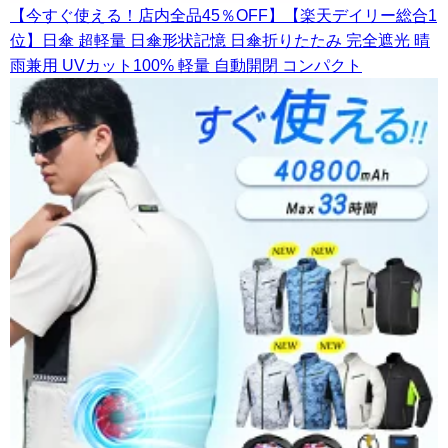
【今すぐ使える！店内全品45％OFF】【楽天デイリー総合1
位】日傘 超軽量 日傘形状記憶 日傘折りたたみ 完全遮光 晴
雨兼用 UVカット100% 軽量 自動開閉 コンパクト