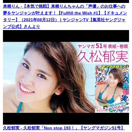
来栖りん -【本気で挑戦】来栖りんちゃんの「声優」のお仕事への
夢をヤンジャンが叶えます！【Fullfill the Wish #1】【ドキュメン
タリー】（2021年08月12日） | ヤンジャンTV【集英社ヤングジャ
ンプ公式】さんより
久松郁実 - 久松郁実「Non stop 193！」【ヤングマガジン51号】