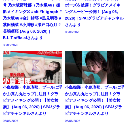
号 乃木坂野球部（乃木坂46）撮
ポーズを披露！グラビアメイキ
影メイキング⚾️ #blt #bltgraph #
ングムービー公開！ (Aug 06,
乃木坂46 #金川紗耶 #黒見明香 #
2026) | SPA!グラビアチャンネル
紫田柚菜 #小川彩 #瀬戸口心月 #
さんより
長嶋凛桜 (Aug 06, 2026) |
08/06/2026
B.L.T.officialさんより
08/06/2026
小島瑠那 - 小島瑠那、プールに浮
小島瑠那 - 小島瑠那、プールに浮
かぶ真ん丸ヒップに注目！グラ
かぶ真ん丸ヒップに注目！グラ
ビアメイキング公開！【美女検
ビアメイキング公開！【美女検
索】 (Aug 06, 2026) | SPA!グラ
索】 (Aug 06, 2026) | SPA!グラ
ビアチャンネルさんより
ビアチャンネルさんより
08/06/2026
08/06/2026