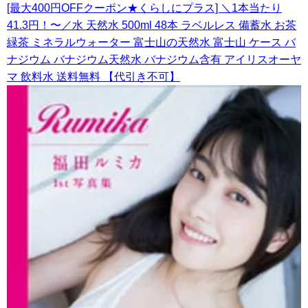
[最大400円OFFクーポン★くらしにプラス] ＼1本当たり
41.3円！〜／水 天然水 500ml 48本 ラベルレス 備蓄水 お茶
緑茶 ミネラルウォーター 富士山の天然水 富士山 ケース バ
ナジウム バナジウム天然水 バナジウム含有 アイリスオーヤ
マ 飲料水 送料無料 【代引き不可】