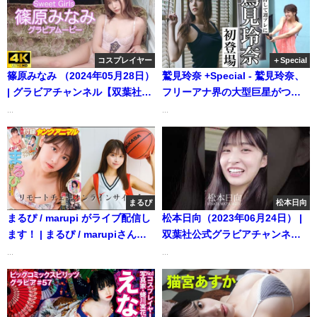
ィ解放！～Haruna Yoshizawa～
（2021年09月21日） | 週プレ
Channel【集英社 週刊プレイボ
コスプレイヤー
＋Special
ーイ公式】さんより
篠原みなみ （2024年05月28日）
鷲見玲奈 +Special - 鷲見玲奈、
| グラビアチャンネル【双葉社公
フリーアナ界の大型巨星がつい
式】さんより
に登場！（2020年09月04日） |
...
...
週プレChannel【集英社 週刊プ
レイボーイ公式】さんより
まるぴ
松本日向
まるぴ / marupi がライブ配信し
松本日向（2023年06月24日） |
ます！ | まるぴ / marupiさんよ
双葉社公式グラビアチャンネル
り
さんより
...
...