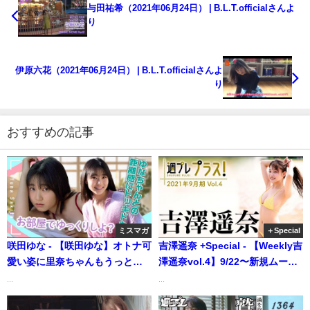
与田祐希（2021年06月24日） | B.L.T.officialさんよ
り
伊原六花（2021年06月24日） | B.L.T.officialさんよ
り
おすすめの記事
ミスマガ
＋Special
咲田ゆな - 【咲田ゆな】オトナ可
吉澤遥奈 +Special - 【Weekly吉
愛い姿に里奈ちゃんもうっと
澤遥奈vol.4】9/22〜新規ムービ
り！？（2023年01月26日） | ミ
ー続々追加！ 2021年9月期＋ス
...
...
スマガTVさんより
ペシャルに初登場！ネクストブ
レイク筆頭のフレッシュ美ボデ