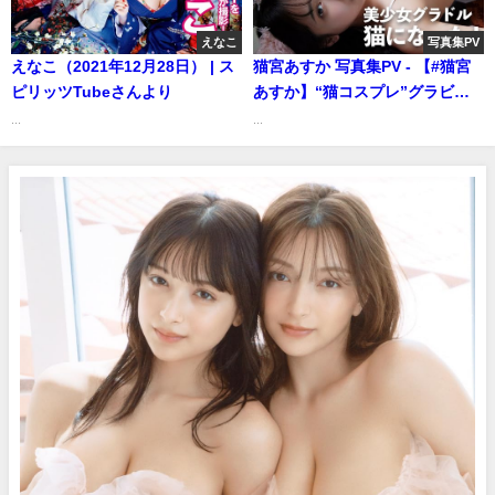
えなこ
写真集PV
えなこ（2021年12月28日） | ス
猫宮あすか 写真集PV - 【#猫宮
ピリッツTubeさんより
あすか】“猫コスプレ”グラビア
から一転、猫耳を外したら & &
...
...
& ―Asuka Nekomiya（2023年
12月05日） | 週プレ
Channel【集英社 週刊プレイボ
ーイ公式】さんより