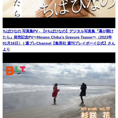
ちばひなの 写真集PV - 【#ちばひなの】デジタル写真集『幕が開け
たら』発売記念PV〜Hinano Chiba’s Gravure Teaser〜（2023年
01月16日） | 週プレChannel【集英社 週刊プレイボーイ公式】さん
より