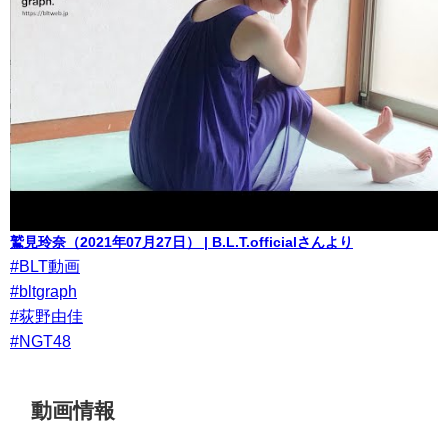
鷲見玲奈（2021年07月27日） | B.L.T.officialさんより
#BLT動画
#bltgraph
#荻野由佳
#NGT48
動画情報