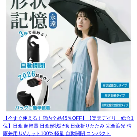
【今すぐ使える！店内全品45％OFF】【楽天デイリー総合1
位】日傘 超軽量 日傘形状記憶 日傘折りたたみ 完全遮光 晴
雨兼用 UVカット100% 軽量 自動開閉 コンパクト