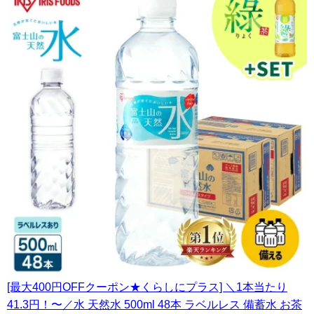
[最大400円OFFクーポン★くらしにプラス] ＼1本当たり
41.3円！〜／水 天然水 500ml 48本 ラベルレス 備蓄水 お茶