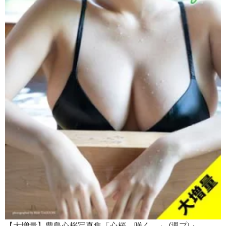
【大増量】豊島心桜写真集「心桜、咲く。」 (週プレ