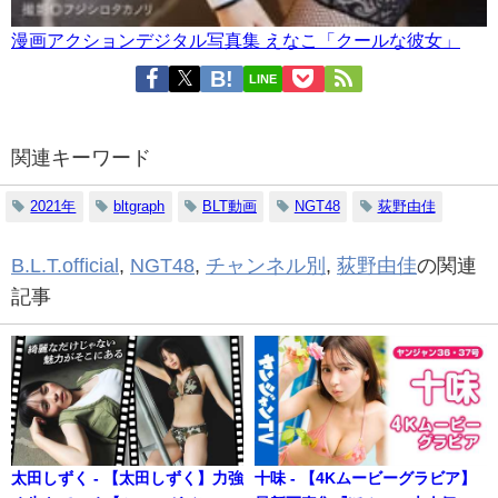
漫画アクションデジタル写真集 えなこ「クールな彼女」
LINE
関連キーワード
2021年
bltgraph
BLT動画
NGT48
荻野由佳
B.L.T.official
,
NGT48
,
チャンネル別
,
荻野由佳
の関連
記事
太田しずく - 【太田しずく】力強
十味 - 【4Kムービーグラビア】