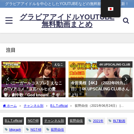
グラビアアイドルを中心としたYOUTUBEなどの無料動画を日々更新！
グラビアアイドルYOUTUBE
無料動画まとめ
注目
4K UPSCALING CLUB
ヤンジャン
今田美桜【4K】（2022年09月14
雪平莉左 -【4Kムービーグラビ
日） | 4K UPSCALING CLUBさん
ア】２週連続表紙！令和最高の美
より
ボディ・雪平莉左ちゃんが"微笑
みの国"タイで魅せる女神の微笑
09/14/2022
ホーム
チャンネル別
B.L.T.official
荻野由佳（2021年06月24日） |
み！カラフルでビビッドな水着撮
B.L.T.officialさんより
影に最高画質で没入密着！【メイ
キング】（2023年07月06日） | ヤ
B.L.T.official
NGT48
チャンネル別
荻野由佳
2021年
BLT動画
ンジャンTV【集英社ヤングジャ
bltgraph
NGT48
荻野由佳
ンプ公式】さんより