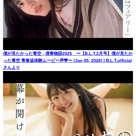
僕が見たかった青空 - 僕青物語2025 〜【B.L.T.2月号】僕が見たか
った青空 青春追体験ムービー💭💙〜 (Jan 05, 2026) | B.L.T.official
さんより