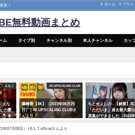
ホーム
プライ
々更新！
UBE無料動画まとめ
ーム
タイプ別
チャンネル別
本人チャンネル
カッ
えなこ
4K UPSCALING CLUB
】えな
篠崎愛【4K】（2023年08月25
ちとせよしの - 【解禁】
ルヒの憂
日） | 4K UPSCALING CLUBさ
「ただいま」過去最大露
s…」を
んより
真集ができました（2024年
26日） | よしのんチャン
08/25/2023
より
07月08日） | B.L.T.officialさんより