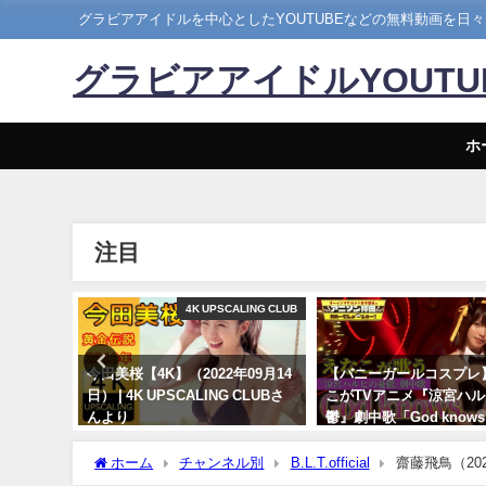
グラビアアイドルを中心としたYOUTUBEなどの無料動画を日
グラビアアイドルYOUT
ホ
注目
まるぴ
4K UPSCALING CLUB
ごと」発売
今田美桜【4K】（2022年09月14
【バニーガールコスプレ
 | まる
日） | 4K UPSCALING CLUBさ
こがTVアニメ『涼宮ハ
んより
鬱』劇中歌「God know
神カバー！！
09/14/2022
ホーム
チャンネル別
B.L.T.official
齋藤飛鳥（2021年
10/17/2024