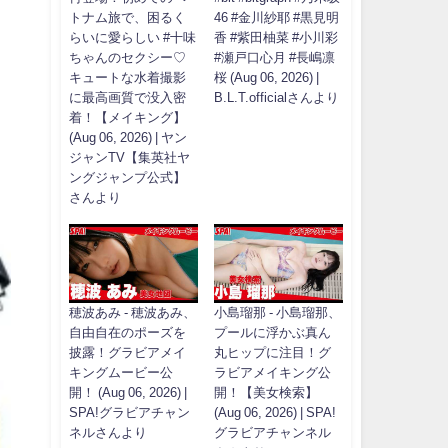
トナム旅で、困るく
46 #金川紗耶 #黒見明
らいに愛らしい #十味
香 #紫田柚菜 #小川彩
ちゃんのセクシー♡
#瀬戸口心月 #長嶋凛
キュートな水着撮影
桜 (Aug 06, 2026) |
に最高画質で没入密
B.L.T.officialさんより
着！【メイキング】
(Aug 06, 2026) | ヤン
ジャンTV【集英社ヤ
ングジャンプ公式】
さんより
穂波あみ - 穂波あみ、
小島瑠那 - 小島瑠那、
自由自在のポーズを
プールに浮かぶ真ん
披露！グラビアメイ
丸ヒップに注目！グ
キングムービー公
ラビアメイキング公
開！ (Aug 06, 2026) |
開！【美女検索】
SPA!グラビアチャン
(Aug 06, 2026) | SPA!
ネルさんより
グラビアチャンネル