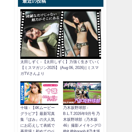
最近の投稿
太田しずく - 【太田しずく】力強く生きていく
【ミスマガジン2025】 (Aug 06, 2026) | ミスマ
ガTVさんより
十味 - 【4Kムービー
乃木坂野球部 -
グラビア】最新写真
B.L.T.2026年9月号 乃
集『ぽみ』の大人気
木坂野球部（乃木坂
にお応えして表紙で
46）撮影メイキング⚾️
再登場！初めてのベ
#blt #bltgraph #乃木坂