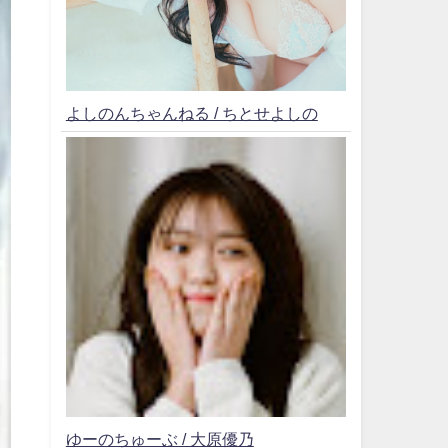
よしのんちゃんねる / ちとせよしの
ゆーのちゅーぶ / 大原優乃