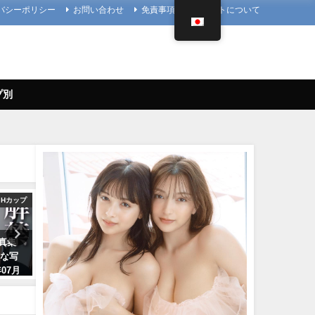
バシーポリシー
お問い合わせ
免責事項
当サイトについて
プ別
Hカップ
【兒玉遥公式】はるっぴちゃんねる
メ
写真集
兒玉遥（2022年11月27日） | こ
菊地姫奈 - 【2023/12/18
出な写
だまちゃんねる【公式】さんよ
プレNo.1・2付録DVDチラ
07月
り
♪】『グラジャパ！』ならD
ネルさん
視聴できる♪ #菊地姫奈 Hi
11/27/2022
Kikuchi（2023年12月15日）
プレChannel【集英社 週刊