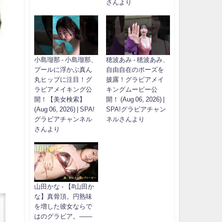
さんより
小島瑠那 - 小島瑠那、
穂波あみ - 穂波あみ、
プールに浮かぶ真ん
自由自在のポーズを
丸ヒップに注目！グ
披露！グラビアメイ
ラビアメイキング公
キングムービー公
開！【美女検索】
開！ (Aug 06, 2026) |
(Aug 06, 2026) | SPA!
SPA!グラビアチャン
グラビアチャンネル
ネルさんより
さんより
山田かな - 【#山田か
な】真骨頂。円熟味
を増した彼女ならで
はのグラビア。――