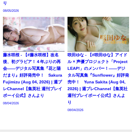
り
08/05/2026
藤水咲桜 - 【#藤水咲桜】改名
咲田ゆな - 【#咲田ゆな】アイド
後、初グラビア！４年ぶりの再
ル × 声優プロジェクト「Project
会――デジタル写真集『花と陽
LEAP!」のメンバー！――デジ
だまり』好評発売中！ Sakura
タル写真集『Sunflower』好評発
Fujimizu (Aug 04, 2026) | 週プ
売中！ Yuna Sakita (Aug 04,
レChannel【集英社 週刊プレイ
2026) | 週プレChannel【集英社
ボーイ公式】さんより
週刊プレイボーイ公式】さんよ
り
08/04/2026
08/04/2026