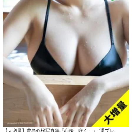
【大増量】豊島心桜写真集「心桜、咲く。」 (週プレ