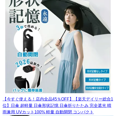
【今すぐ使える！店内全品45％OFF】【楽天デイリー総合1
位】日傘 超軽量 日傘形状記憶 日傘折りたたみ 完全遮光 晴
雨兼用 UVカット100% 軽量 自動開閉 コンパクト