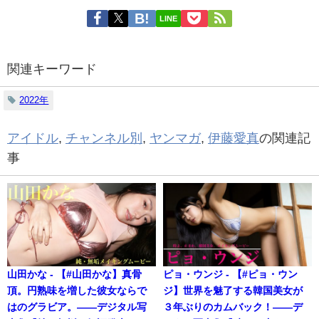
LINE
関連キーワード
2022年
アイドル
,
チャンネル別
,
ヤンマガ
,
伊藤愛真
の関連記
事
山田かな - 【#山田かな】真骨
ピョ・ウンジ - 【#ピョ・ウン
頂。円熟味を増した彼女ならで
ジ】世界を魅了する韓国美女が
はのグラビア。――デジタル写
３年ぶりのカムバック！――デ