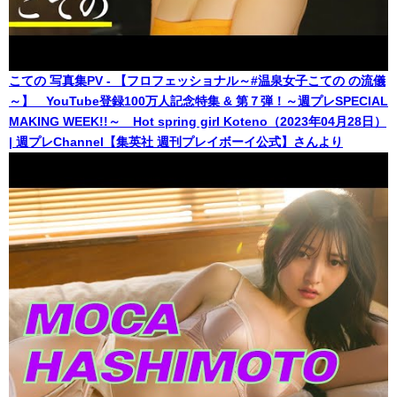
こての 写真集PV - 【フロフェッショナル～#温泉女子こての の流儀
～】 YouTube登録100万人記念特集 & 第７弾！～週プレSPECIAL
MAKING WEEK!!～ Hot spring girl Koteno（2023年04月28日）
| 週プレChannel【集英社 週刊プレイボーイ公式】さんより