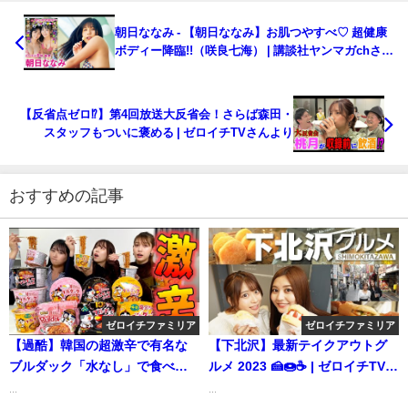
朝日ななみ - 【朝日ななみ】お肌つやすべ♡ 超健康
ボディー降臨!!（咲良七海） | 講談社ヤンマガchさん
より
【反省点ゼロ⁉️】第4回放送大反省会！さらば森田・
スタッフもついに褒める | ゼロイチTVさんより
おすすめの記事
ゼロイチファミリア
ゼロイチファミリア
【過酷】韓国の超激辛で有名な
【下北沢】最新テイクアウトグ
ブルダック「水なし」で食べ切
ルメ 2023 🍰🍩☕️ | ゼロイチTVさ
り勝負が辛すぎたwwwwww | ゼ
んより
...
...
ロイチTVさんより