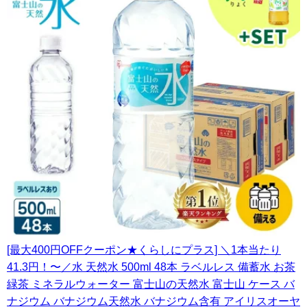
[最大400円OFFクーポン★くらしにプラス] ＼1本当たり
41.3円！〜／水 天然水 500ml 48本 ラベルレス 備蓄水 お茶
緑茶 ミネラルウォーター 富士山の天然水 富士山 ケース バ
ナジウム バナジウム天然水 バナジウム含有 アイリスオーヤ