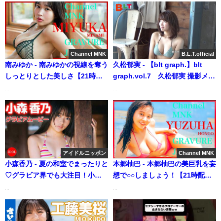
Channel MNK
B.L.T.official
南みゆか - 南みゆかの視線を奪う
久松郁実 - 【blt graph.】blt
しっとりとした美しさ【21時配
graph.vol.7 久松郁実 撮影メイ
信】【GRAVURE】 (Jan 19,
キング動画（2021年06月23日）
...
...
2026) | Channel MNKさんより
| B.L.T.officialさんより
アイドルニッポン
Channel MNK
小森香乃 - 夏の和室でまったりと
本郷柚巴 - 本郷柚巴の美巨乳を妄
♡グラビア界でも大注目！小森
想で○○しましょう！【21時配
香乃ちゃん1stDVDより (Jul 05,
信】【GRAVURE】 (Oct 04,
...
...
2026) | アイドルニッポン公式
2024) | Channel MNKさんより
YouTubeチャンネルさんより