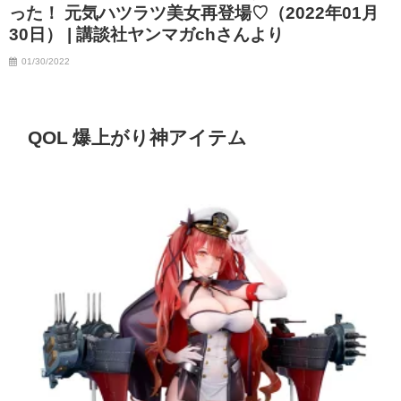
った！ 元気ハツラツ美女再登場♡（2022年01月
07/06/2023
30日） | 講談社ヤンマガchさんより
01/30/2022
QOL 爆上がり神アイテム