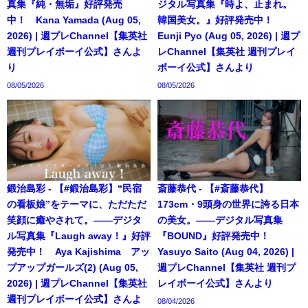
真集『純・無垢』好評発売
ジタル写真集『時よ、止まれ。
中！ Kana Yamada (Aug 05,
韓国美女。』好評発売中！
2026) | 週プレChannel【集英社
Eunji Pyo (Aug 05, 2026) | 週プ
週刊プレイボーイ公式】さんよ
レChannel【集英社 週刊プレイ
り
ボーイ公式】さんより
08/05/2026
08/05/2026
鍛治島彩 - 【#鍛治島彩】“民宿
斎藤恭代 - 【#斎藤恭代】
の看板娘”をテーマに、ただただ
173cm・9頭身の世界に誇る日本
笑顔に癒やされて。――デジタ
の美女。――デジタル写真集
ル写真集『Laugh away！』好評
『BOUND』好評発売中！
発売中！ Aya Kajishima アッ
Yasuyo Saito (Aug 04, 2026) |
プアップガールズ(2) (Aug 05,
週プレChannel【集英社 週刊プ
2026) | 週プレChannel【集英社
レイボーイ公式】さんより
週刊プレイボーイ公式】さんよ
08/04/2026