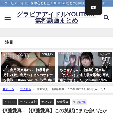
グラビアアイドルを中心としたYOUTUBEなどの無料動画を日々更新！
グラビアアイドルYOUTUBE
無料動画まとめ
注目
Hカップ
ヤンジャン
ちとせよしの - 【解禁】写真集
雪平莉左 -【4Kムービーグラビ
「ただいま」過去最大露出な写真
ア】２週連続表紙！令和最高の美
集ができました（2024年07月26
ボディ・雪平莉左ちゃんが"微笑
日） | よしのんチャンネルさんよ
みの国"タイで魅せる女神の微笑
ホーム
アイドル
伊藤愛真 - 【伊藤愛真】この笑顔にまた会いたかった！ 元
り
み！カラフルでビビッドな水着撮
気ハツラツ美女再登場♡（2022年01月30日） | 講談社ヤンマガchさんより
影に最高画質で没入密着！【メイ
07/26/2024
キング】（2023年07月06日） | ヤ
アイドル
チャンネル別
ヤンマガ
伊藤愛真
2022年
ンジャンTV【集英社ヤングジャ
伊藤愛真 - 【伊藤愛真】この笑顔にまた会いたか
ンプ公式】さんより