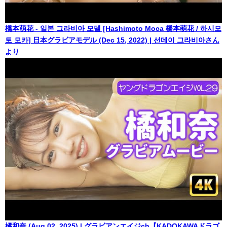
橋本萌花 - 일본 그라비아 모델 [Hashimoto Moca 橋本萌花 / 하시모
토 모카] 日本グラビアモデル (Dec 15, 2022) | 선데이 그라비아さん
より
橘和奈 (Aug 02, 2025) | グラビアンエイジch【KADOKAWAドラゴ