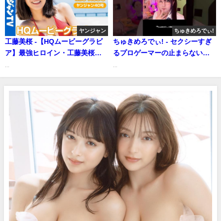
ヤンジャン
ちゅきめろでぃ!
工藤美桜 -【HQムービーグラビ
ちゅきめろでぃ! - セクシーすぎ
ア】最強ヒロイン・工藤美桜ち
るプロゲーマーの止まらない妄
ゃんの最高の笑顔と水着！元気
想がヤバい (Apr 19, 2025) | ちゅ
...
...
全開な撮影に没入密着！【メイ
きめろでぃ!さんより
キング】（2021年09月02日） |
ヤンジャンTV【集英社ヤングジ
ャンプ公式】さんより