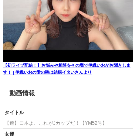
【初ライブ配信！】お悩みや相談をその場で伊織いおがお聞きしま
す！ | 伊織いおの愛の鞭は結構イタいさんより
動画情報
タイトル
【透】日本よ、これがJカップだ！【YM52号】
女優