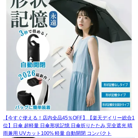
【今すぐ使える！店内全品45％OFF】【楽天デイリー総合1
位】日傘 超軽量 日傘形状記憶 日傘折りたたみ 完全遮光 晴
雨兼用 UVカット100% 軽量 自動開閉 コンパクト