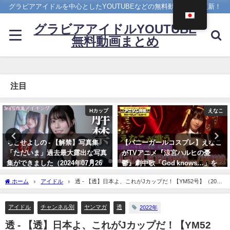
グラビアアイドルを中心としたYOUTUBEなどの無料動画を日々更新！
グラビアアイドルYOUTUBE
無料動画まとめ
注目
えなこ
写真集PV
【バニーガールコスプレ】えなこ
櫻井音乃 写真集PV - 【#櫻井音
がTVアニメ『涼宮ハルヒの憂
乃】21歳、音乃パイセンのオトナ
鬱』劇中歌「God knows…」を
な挑戦ーOtono Sakurai（2023年
神カバー！！
12月20日） | 週プレChannel【集
ホーム
アイドル
透 - 【透】日本よ、これがJカップだ！【YM52号】（2022
英社 週刊プレイボーイ公式】さん
10/17/2024
年11月27日） | 講談社ヤンマガchさんより
より
アイドル
チャンネル別
ヤンマガ
透
2022年
12/20/2023
透 - 【透】日本よ、これがJカップだ！【YM52