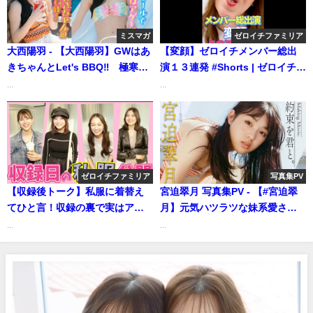
ミスマガ
ゼロイチファミリア
大西陽羽 - 【大西陽羽】GWはあ
【変顔】ゼロイチメンバー総出
きちゃんとLet's BBQ‼︎ 極寒の
演１３連発 #Shorts | ゼロイチ
プールでガッツ見せます⁉️【ヤン
TVさんより
...
...
マガWeb】（2025年04月10日）
| ミスマガTVさんより
ゼロイチファミリア
写真集PV
【収録後トーク】私服に着替え
宮迫翠月 写真集PV - 【#宮迫翠
てひと言！収録の裏で実はアン
月】元気ハツラツな妹系愛され
ジェが泣いていた！？ | ゼロイチ
ガールと浅草観光 デジタル写
...
...
TVさんより
真集『約束を君と。』好評発売
中!! Mitsuki MIYASAKO（Aug
15, 2025） | 週プレChannel【集
英社 週刊プレイボーイ公式】さ
んより