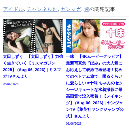
アイドル
,
チャンネル別
,
ヤンマガ
,
透
の関連記事
太田しずく - 【太田しずく】力強
十味 - 【4Kムービーグラビア】
く生きていく【ミスマガジン
最新写真集『ぽみ』の大人気に
2025】 (Aug 06, 2026) | ミスマ
お応えして表紙で再登場！初め
ガTVさんより
てのベトナム旅で、困るくらい
に愛らしい #十味 ちゃんのセク
08/06/2026
シー♡キュートな水着撮影に最
高画質で没入密着！【メイキン
グ】 (Aug 06, 2026) | ヤンジャ
ンTV【集英社ヤングジャンプ公
式】さんより
08/06/2026