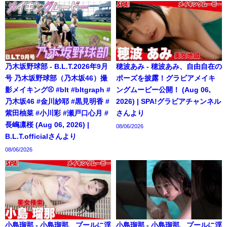
乃木坂野球部 - B.L.T.2026年9月
穂波あみ - 穂波あみ、自由自在の
号 乃木坂野球部（乃木坂46）撮
ポーズを披露！グラビアメイキ
影メイキング⚾️ #blt #bltgraph #
ングムービー公開！ (Aug 06,
乃木坂46 #金川紗耶 #黒見明香 #
2026) | SPA!グラビアチャンネル
紫田柚菜 #小川彩 #瀬戸口心月 #
さんより
長嶋凛桜 (Aug 06, 2026) |
08/06/2026
B.L.T.officialさんより
08/06/2026
小島瑠那 - 小島瑠那、プールに浮
小島瑠那 - 小島瑠那、プールに浮