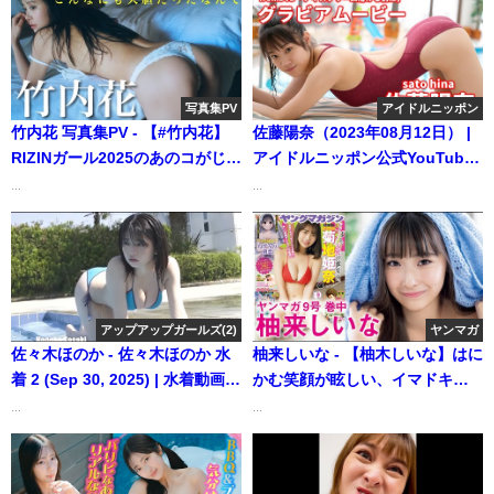
写真集PV
アイドルニッポン
竹内花 写真集PV - 【#竹内花】
佐藤陽奈（2023年08月12日） |
RIZINガール2025のあのコがじつ
アイドルニッポン公式YouTube
は & & & 。 デジタル写真集
チャンネルさんより
...
...
『こんなにも大胆だったなん
て』好評発売中!! Hana
Takeuchi（Jun 25, 2025） | 週
プレChannel【集英社 週刊プレ
イボーイ公式】さんより
アップアップガールズ(2)
ヤンマガ
佐々木ほのか - 佐々木ほのか 水
柚来しいな - 【柚木しいな】はに
着 2 (Sep 30, 2025) | 水着動画
かむ笑顔が眩しい、イマドキガ
channelさんより
ール初登場!!【2024年YM9号】
...
...
（2024年01月28日） | 講談社ヤ
ンマガchさんより