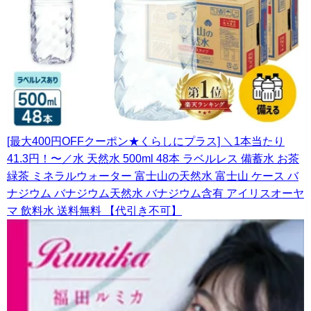
[最大400円OFFクーポン★くらしにプラス] ＼1本当たり
41.3円！〜／水 天然水 500ml 48本 ラベルレス 備蓄水 お茶
緑茶 ミネラルウォーター 富士山の天然水 富士山 ケース バ
ナジウム バナジウム天然水 バナジウム含有 アイリスオーヤ
マ 飲料水 送料無料 【代引き不可】