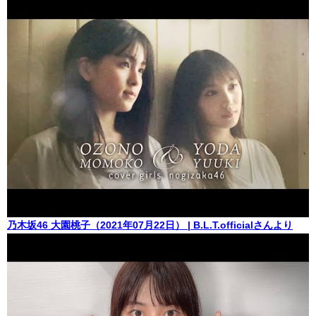
乃木坂46 大園桃子（2021年07月22日） | B.L.T.officialさんより