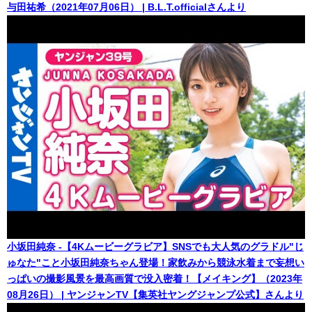
与田祐希（2021年07月06日） | B.L.T.officialさんより
小坂田純奈 -【4Kムービーグラビア】SNSでも大人気のグラドル"じ
ゅなた"こと小坂田純奈ちゃん登場！家飲みから競泳水着まで妄想い
っぱいの撮影風景を最高画質で没入密着！【メイキング】（2023年
08月26日） | ヤンジャンTV【集英社ヤングジャンプ公式】さんより