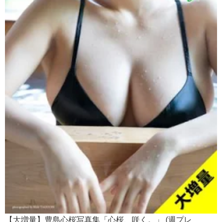
【大増量】豊島心桜写真集「心桜、咲く。」 (週プレ