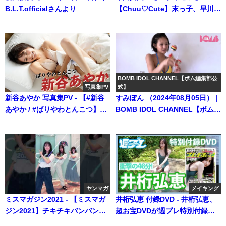
B.L.T.officialさんより
【Chuu♡Cute】末っ子、早川真
由の大人びた魅惑ボディに一目
...
...
惚れ注意！【メイキング】 (Nov
30, 2025) | グラビアンエイジ
ch【KADOKAWAドラゴンエイ
ジ公式CH】さんより
BOMB IDOL CHANNEL【ボム編集部公
写真集PV
式】
新谷あやか 写真集PV - 【#新谷
すみぽん （2024年08月05日） |
あやか / #ばりやわとんこつ】
BOMB IDOL CHANNEL【ボム編
TikTokで話題の博多弁女子が初
集部公式】さんより
...
...
グラビア！ Ayaka
Shinya（2023年06月05日） | 週
プレChannel【集英社 週刊プレ
イボーイ公式】さんより
ヤンマガ
メイキング
ミスマガジン2021 - 【ミスマガ
井桁弘恵 付録DVD - 井桁弘恵、
ジン2021】チキチキバンバン踊
超お宝DVDが週プレ特別付録に
ってみた【パリピ孔明】
登場!（2020年08月25日） | 週プ
...
...