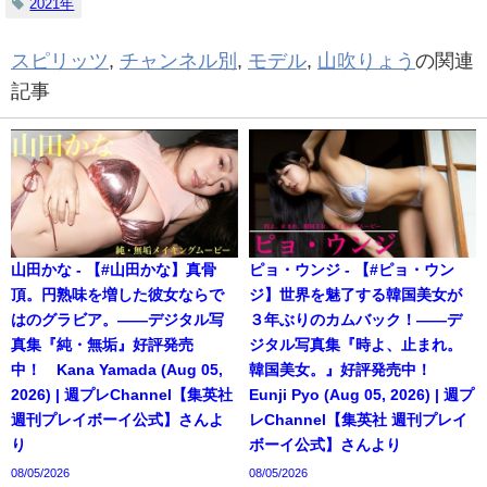
2021年
スピリッツ
,
チャンネル別
,
モデル
,
山吹りょう
の関連
記事
山田かな - 【#山田かな】真骨
ピョ・ウンジ - 【#ピョ・ウン
頂。円熟味を増した彼女ならで
ジ】世界を魅了する韓国美女が
はのグラビア。――デジタル写
３年ぶりのカムバック！――デ
真集『純・無垢』好評発売
ジタル写真集『時よ、止まれ。
中！ Kana Yamada (Aug 05,
韓国美女。』好評発売中！
2026) | 週プレChannel【集英社
Eunji Pyo (Aug 05, 2026) | 週プ
週刊プレイボーイ公式】さんよ
レChannel【集英社 週刊プレイ
り
ボーイ公式】さんより
08/05/2026
08/05/2026