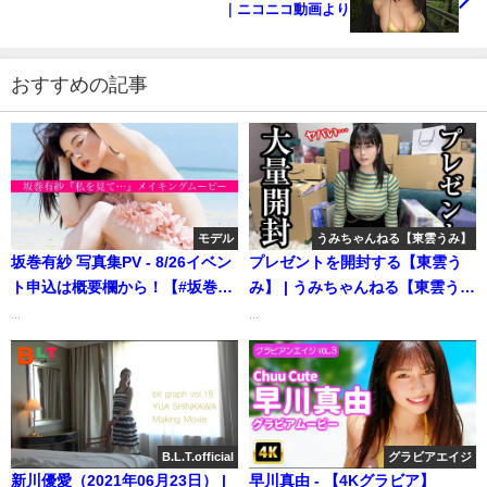
｜ニコニコ動画より
おすすめの記事
モデル
うみちゃんねる【東雲うみ】
坂巻有紗 写真集PV - 8/26イベン
プレゼントを開封する【東雲う
ト申込は概要欄から！【#坂巻有
み】 | うみちゃんねる【東雲う
紗】1st写真集『私を見て…』
み】さんより
...
...
8/26ついに発売！ ーAlisa
Sakamaki（2024年08月22日） |
週プレChannel【集英社 週刊プ
レイボーイ公式】さんより
B.L.T.official
グラビアエイジ
新川優愛（2021年06月23日） |
早川真由 - 【4Kグラビア】