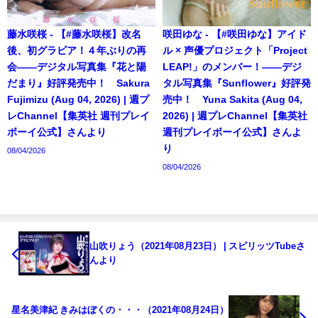
藤水咲桜 - 【#藤水咲桜】改名
咲田ゆな - 【#咲田ゆな】アイド
後、初グラビア！４年ぶりの再
ル × 声優プロジェクト「Project
会――デジタル写真集『花と陽
LEAP!」のメンバー！――デジ
だまり』好評発売中！ Sakura
タル写真集『Sunflower』好評発
Fujimizu (Aug 04, 2026) | 週プ
売中！ Yuna Sakita (Aug 04,
レChannel【集英社 週刊プレイ
2026) | 週プレChannel【集英社
ボーイ公式】さんより
週刊プレイボーイ公式】さんよ
り
08/04/2026
08/04/2026
山吹りょう（2021年08月23日） | スピリッツTubeさ
んより
星名美津紀 きみはぼくの・・・（2021年08月24日）