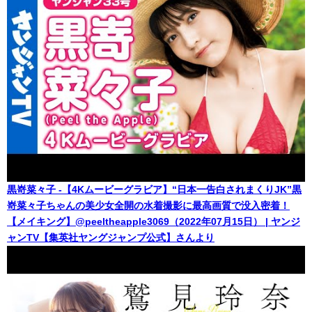
黒嵜菜々子 -【4Kムービーグラビア】“日本一告白されまくりJK”黒
嵜菜々子ちゃんの美少女全開の水着撮影に最高画質で没入密着！
【メイキング】@peeltheapple3069（2022年07月15日） | ヤンジ
ャンTV【集英社ヤングジャンプ公式】さんより