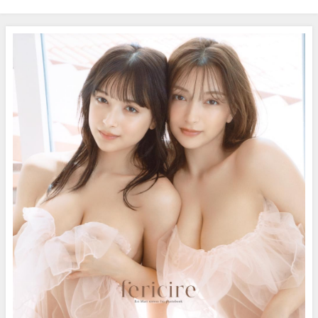
#shorts（2022年08月03日） |
レChannel【集英社 週刊プレイ
講談社ヤンマガchさんより
ボーイ公式】さんより