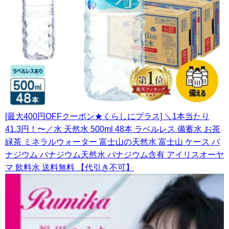
[最大400円OFFクーポン★くらしにプラス] ＼1本当たり
41.3円！〜／水 天然水 500ml 48本 ラベルレス 備蓄水 お茶
緑茶 ミネラルウォーター 富士山の天然水 富士山 ケース バ
ナジウム バナジウム天然水 バナジウム含有 アイリスオーヤ
マ 飲料水 送料無料 【代引き不可】