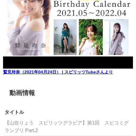
鷲見玲奈（2021年04月24日） | スピリッツTubeさんより
動画情報
タイトル
【山吹りょう スピリッツグラビア】第1回 スピコミグ
ランプリ Part.2