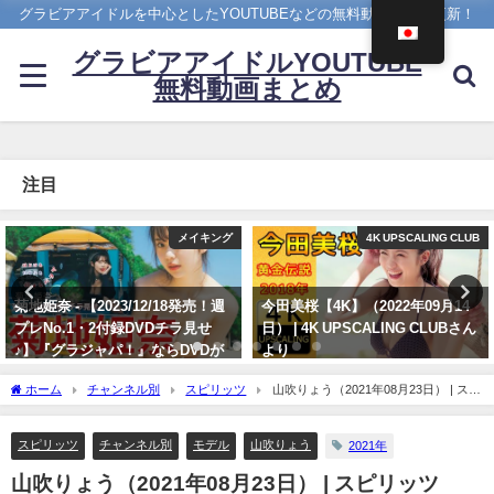
グラビアアイドルを中心としたYOUTUBEなどの無料動画を日々更新！
グラビアアイドルYOUTUBE
無料動画まとめ
注目
4K UPSCALING CLUB
4K UPSCALING CLUB
今田美桜【4K】（2022年09月14
篠崎愛【4K】（2023年08月25
日） | 4K UPSCALING CLUBさん
日） | 4K UPSCALING CLUBさん
より
より
09/14/2022
08/25/2023
ホーム
チャンネル別
スピリッツ
山吹りょう（2021年08月23日） | スピ
リッツTubeさんより
スピリッツ
チャンネル別
モデル
山吹りょう
2021年
山吹りょう（2021年08月23日） | スピリッツ