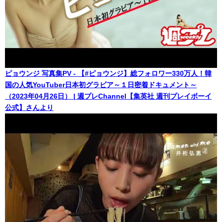
ピョウンジ 写真集PV - 【#ピョウンジ】総フォロワー330万人！韓
国の人気YouTuber日本初グラビア～１日密着ドキュメント～
（2023年04月26日） | 週プレChannel【集英社 週刊プレイボーイ
公式】さんより