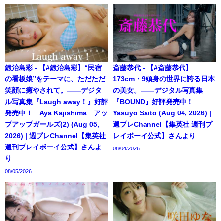
鍛治島彩 - 【#鍛治島彩】“民宿
斎藤恭代 - 【#斎藤恭代】
の看板娘”をテーマに、ただただ
173cm・9頭身の世界に誇る日本
笑顔に癒やされて。――デジタ
の美女。――デジタル写真集
ル写真集『Laugh away！』好評
『BOUND』好評発売中！
発売中！ Aya Kajishima アッ
Yasuyo Saito (Aug 04, 2026) |
プアップガールズ(2) (Aug 05,
週プレChannel【集英社 週刊プ
2026) | 週プレChannel【集英社
レイボーイ公式】さんより
週刊プレイボーイ公式】さんよ
08/04/2026
り
08/05/2026