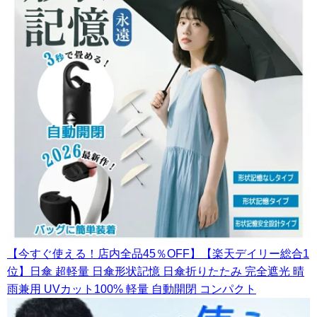
【今すぐ使える！店内全品45％OFF】【楽天デイリー総合1
位】日傘 超軽量 日傘形状記憶 日傘折りたたみ 完全遮光 晴
雨兼用 UVカット100% 軽量 自動開閉 コンパクト