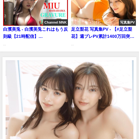
Kato (Feb 10, 2026) | 週プレ
(Sep 09, 2025) | 週プレ
Channel【集英社 週刊プレイボ
Channel【集英社 週刊プレイボ
ーイ公式】さんより
ーイ公式】さんより
Channel MNK
写真集PV
白濱美兎 - 白濱美兎これはもう反
足立梨花 写真集PV - 【#足立梨
則級【21時配信】
花】週プレPV累計1400万回突
【GRAVURE】 (Apr 27, 2025) |
破！ YouTube登録100万人記
...
...
Channel MNKさんより
念特集 & 第１弾！～週プレ
SPECIAL MAKING WEEK!!～
Rika Adachi（2023年04月24
日） | 週プレChannel【集英社
週刊プレイボーイ公式】さんよ
り