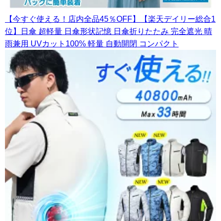
【今すぐ使える！店内全品45％OFF】【楽天デイリー総合1
位】日傘 超軽量 日傘形状記憶 日傘折りたたみ 完全遮光 晴
雨兼用 UVカット100% 軽量 自動開閉 コンパクト