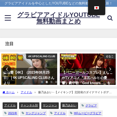
グラビアアイドルを中心としたYOUTUBEなどの無料動画を日々更新！
グラビアアイドルYOUTUBE
無料動画まとめ
注目
えなこ
4K UPSCALING CLUB
【バニーガールコスプレ】えなこ
吉岡里帆(Riho Yoshioka)【4K】
がTVアニメ『涼宮ハルヒの憂
（2022年10月19日） | 4K
鬱』劇中歌「God knows…」を
UPSCALING CLUBさんより
神カバー！！
10/19/2022
ホーム
アイドル
藤乃あおい -【メイキング】北陸発のダイナマイトボディ
10/17/2024
藤乃あおいちゃんのYJ初グラビア!! 【グラビア】【公式】Aoi Fujino（2021年02月10
日） | ヤンジャンTV【集英社ヤングジャンプ公式】さんより
アイドル
チャンネル別
ヤンジャン
藤乃あおい
グラビア
2021年
ヤングジャンプ
アイドル
HQムービーグラビア