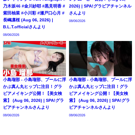
乃木坂46 #金川紗耶 #黒見明香 #
2026) | SPA!グラビアチャンネル
紫田柚菜 #小川彩 #瀬戸口心月 #
さんより
長嶋凛桜 (Aug 06, 2026) |
08/06/2026
B.L.T.officialさんより
08/06/2026
小島瑠那 - 小島瑠那、プールに浮
小島瑠那 - 小島瑠那、プールに浮
かぶ真ん丸ヒップに注目！グラ
かぶ真ん丸ヒップに注目！グラ
ビアメイキング公開！【美女検
ビアメイキング公開！【美女検
索】 (Aug 06, 2026) | SPA!グラ
索】 (Aug 06, 2026) | SPA!グラ
ビアチャンネルさんより
ビアチャンネルさんより
08/06/2026
08/06/2026