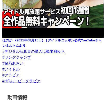
ほのか （2021年08月15日） | アイドルニッポン公式YouTubeチャ
ンネルさんより
#デジタル写真集の購入は概要欄から
#ヤングジャンプ
#藤乃あおい
#アイドル
#グラビア
#HQムービーグラビア
動画情報