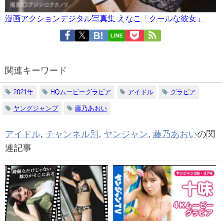
漫画アクションデジタル写真集 えなこ「クールな彼女」
LINE
関連キーワード
2021年
HQムービーグラビア
アイドル
グラビア
ヤングジャンプ
藤乃あおい
アイドル
,
チャンネル別
,
ヤンジャン
,
藤乃あおい
の関
連記事