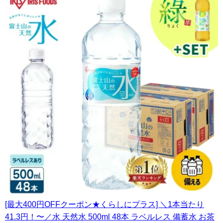
[最大400円OFFクーポン★くらしにプラス] ＼1本当たり
41.3円！〜／水 天然水 500ml 48本 ラベルレス 備蓄水 お茶