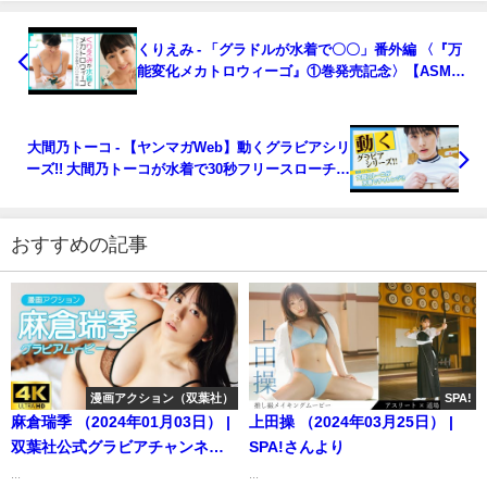
くりえみ - 「グラドルが水着で〇〇」番外編 〈『万
能変化メカトロウィーゴ』①巻発売記念〉【ASMR
動画】くりえみが水着でプラモ作り（メカトロウィ
ーゴ）（2021年02月08日） | 講談社ヤンマガchさん
より
大間乃トーコ - 【ヤンマガWeb】動くグラビアシリ
ーズ!! 大間乃トーコが水着で30秒フリースローチャ
レンジ②（2021年02月10日） | 講談社ヤンマガchさ
んより
おすすめの記事
漫画アクション（双葉社）
SPA!
麻倉瑞季 （2024年01月03日） |
上田操 （2024年03月25日） |
双葉社公式グラビアチャンネル
SPA!さんより
さんより
...
...