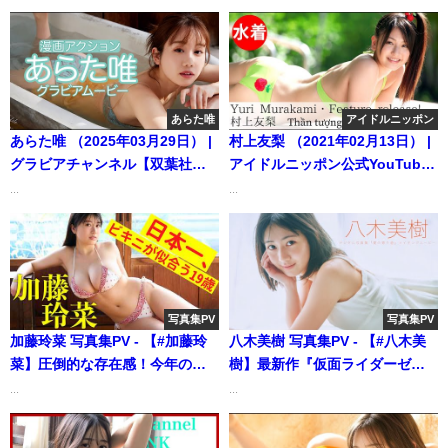
あらた唯
アイドルニッポン
あらた唯 （2025年03月29日） |
村上友梨 （2021年02月13日） |
グラビアチャンネル【双葉社公
アイドルニッポン公式YouTube
式】さんより
チャンネルさんより
...
...
写真集PV
写真集PV
加藤玲菜 写真集PV - 【#加藤玲
八木美樹 写真集PV - 【#八木美
菜】圧倒的な存在感！今年の主
樹】最新作『仮面ライダーゼッ
役候補が初登場!!――デジタル写
ツ』で主人公の妹役を好演！
...
...
真集『日本一、ビキニが似合う
――デジタル写真集『夏の寄り
19歳』好評発売中！ Rena
道』好評発売中！ Miki Yagi