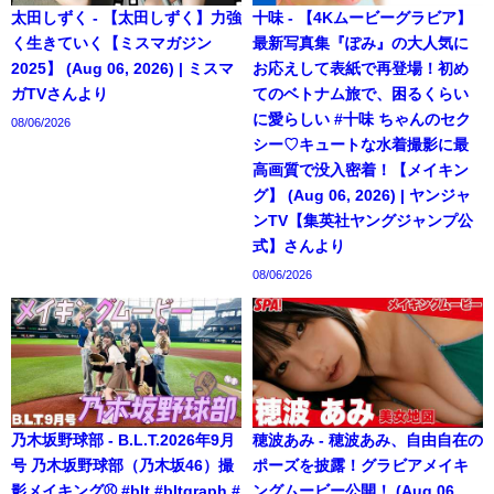
太田しずく - 【太田しずく】力強
十味 - 【4Kムービーグラビア】
く生きていく【ミスマガジン
最新写真集『ぽみ』の大人気に
2025】 (Aug 06, 2026) | ミスマ
お応えして表紙で再登場！初め
ガTVさんより
てのベトナム旅で、困るくらい
に愛らしい #十味 ちゃんのセク
08/06/2026
シー♡キュートな水着撮影に最
高画質で没入密着！【メイキン
グ】 (Aug 06, 2026) | ヤンジャ
ンTV【集英社ヤングジャンプ公
式】さんより
08/06/2026
乃木坂野球部 - B.L.T.2026年9月
穂波あみ - 穂波あみ、自由自在の
号 乃木坂野球部（乃木坂46）撮
ポーズを披露！グラビアメイキ
影メイキング⚾️ #blt #bltgraph #
ングムービー公開！ (Aug 06,