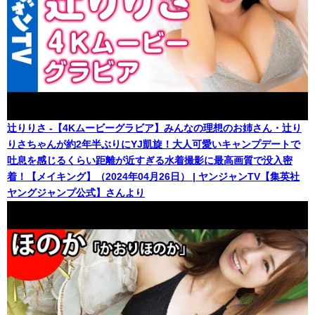
辻りりさ -【4Kムービーグラビア】みんなの理想のお姉さん・辻り
りさちゃんが約2年半ぶりにYJ凱旋！大人可愛いキャンプデートで
吐息を感じるくらい距離が近すぎる水着撮影に最高画質で没入密
着！【メイキング】（2024年04月26日） | ヤンジャンTV【集英社
ヤングジャンプ公式】さんより