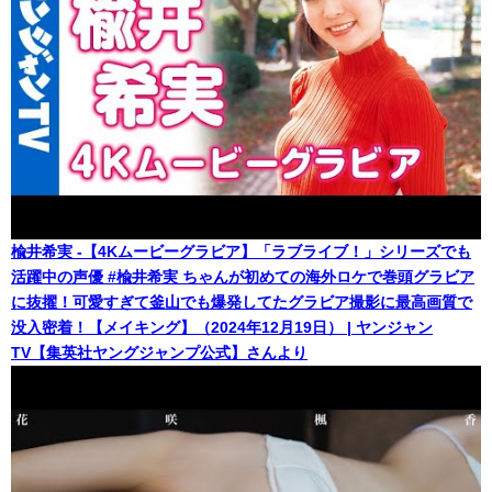
楡井希実 -【4Kムービーグラビア】「ラブライブ！」シリーズでも
活躍中の声優 #楡井希実 ちゃんが初めての海外ロケで巻頭グラビア
に抜擢！可愛すぎて釜山でも爆発してたグラビア撮影に最高画質で
没入密着！【メイキング】（2024年12月19日） | ヤンジャン
TV【集英社ヤングジャンプ公式】さんより