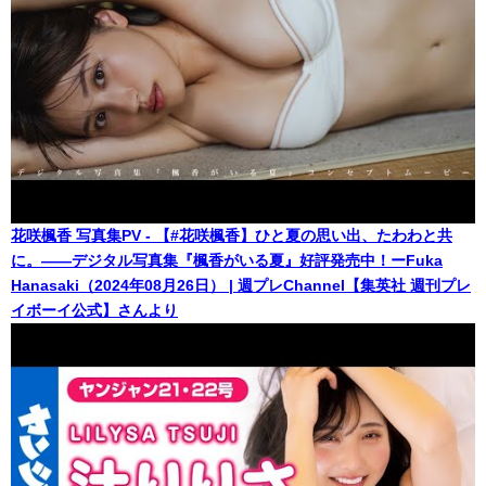
花咲楓香 写真集PV - 【#花咲楓香】ひと夏の思い出、たわわと共
に。――デジタル写真集『楓香がいる夏』好評発売中！ーFuka
Hanasaki（2024年08月26日） | 週プレChannel【集英社 週刊プレ
イボーイ公式】さんより