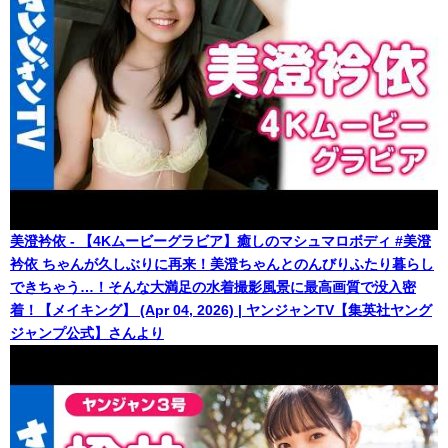
美澄衿依 - 【4Kムービーグラビア】癒しのマシュマロボディ #美澄
衿依 ちゃんが久しぶりに再来！美澄ちゃんとのんびりふたり暮らし
できちゃう…！そんな大満足の水着撮影風景に最高画質で没入密
着！【メイキング】 (Apr 04, 2026) | ヤンジャンTV【集英社ヤング
ジャンプ公式】さんより