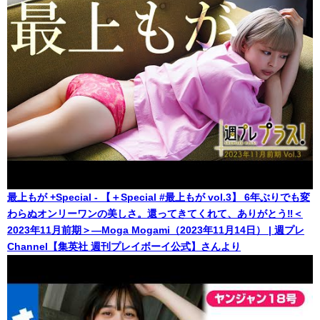
最上もが +Special - 【＋Special #最上もが vol.3】 6年ぶりでも変
わらぬオンリーワンの美しさ。還ってきてくれて、ありがとう‼＜
2023年11月前期＞―Moga Mogami（2023年11月14日） | 週プレ
Channel【集英社 週刊プレイボーイ公式】さんより