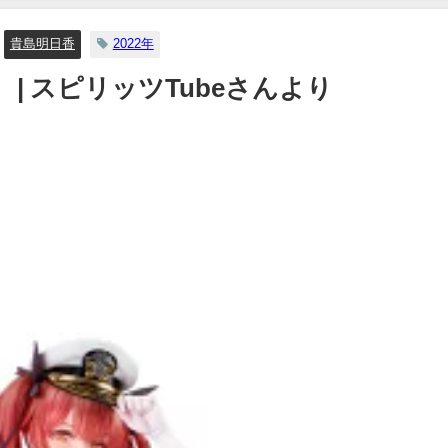
イボーイ公式】さんより
貴島明日香
2022年
12/15/2023
） | スピリッツTubeさんより