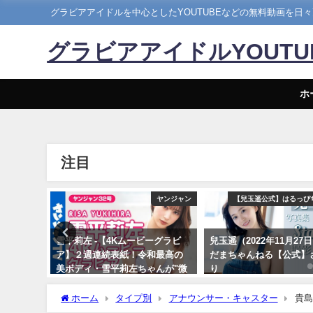
グラビアアイドルを中心としたYOUTUBEなどの無料動画を日
グラビアアイドルYOUT
ホ
注目
写真集PV
ヤンジャン
【兒玉遥公式】はるっぴ
【#櫻井音
雪平莉左 -【4Kムービーグラビ
兒玉遥（2022年11月27日）
ンのオト
ア】２週連続表紙！令和最高の
だまちゃんねる【公式】
ai（2023
美ボディ・雪平莉左ちゃんが"微
り
笑みの国"タイで魅せる女神の微
11/27/2022
刊プレイボ
笑み！カラフルでビビッドな水
ホーム
タイプ別
アナウンサー・キャスター
貴島
着撮影に最高画質で没入密着！