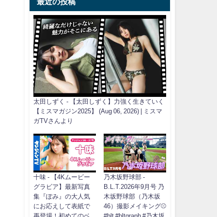
最近の投稿
太田しずく - 【太田しずく】力強く生きていく
【ミスマガジン2025】 (Aug 06, 2026) | ミスマ
ガTVさんより
十味 - 【4Kムービー
乃木坂野球部 -
グラビア】最新写真
B.L.T.2026年9月号 乃
集『ぽみ』の大人気
木坂野球部（乃木坂
にお応えして表紙で
46）撮影メイキング⚾️
再登場！初めてのベ
#blt #bltgraph #乃木坂