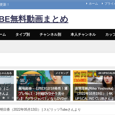
ホーム
プライ
々更新！
UBE無料動画まとめ
ーム
タイプ別
チャンネル別
本人チャンネル
カッ
ちゃんねる
メイキング
4K UPSCALI
 | こ
菊地姫奈 - 【2023/12/18発売！週
吉岡里帆(Riho Yoshioka
さんよ
プレNo.1・2付録DVDチラ見せ
（2022年10月19日） | 4K
♪】『グラジャパ！』ならDVDが
UPSCALING CLUBさん
視聴できる♪ #菊地姫奈 Hina
10/19/2022
Kikuchi（2023年12月15日） | 週
明日香（2022年05月13日） | スピリッツTubeさんより
プレChannel【集英社 週刊プレ