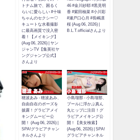
トナム旅で、困るく
46 #金川紗耶 #黒見明
らいに愛らしい #十味
香 #紫田柚菜 #小川彩
ちゃんのセクシー♡
#瀬戸口心月 #長嶋凛
キュートな水着撮影
桜 (Aug 06, 2026) |
に最高画質で没入密
B.L.T.officialさんより
着！【メイキング】
(Aug 06, 2026) | ヤン
ジャンTV【集英社ヤ
ングジャンプ公式】
さんより
穂波あみ - 穂波あみ、
小島瑠那 - 小島瑠那、
自由自在のポーズを
プールに浮かぶ真ん
披露！グラビアメイ
丸ヒップに注目！グ
キングムービー公
ラビアメイキング公
開！ (Aug 06, 2026) |
開！【美女検索】
SPA!グラビアチャン
(Aug 06, 2026) | SPA!
ネルさんより
グラビアチャンネル