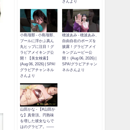
さんより
小島瑠那 - 小島瑠那、
穂波あみ - 穂波あみ、
プールに浮かぶ真ん
自由自在のポーズを
丸ヒップに注目！グ
披露！グラビアメイ
ラビアメイキング公
キングムービー公
開！【美女検索】
開！ (Aug 06, 2026) |
(Aug 06, 2026) | SPA!
SPA!グラビアチャン
グラビアチャンネル
ネルさんより
さんより
山田かな - 【#山田か
な】真骨頂。円熟味
を増した彼女ならで
はのグラビア。――