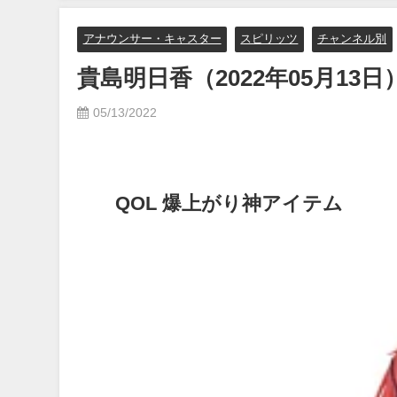
【メイキング】（2023年07月06
日） | ヤンジャンTV【集英社ヤ
アナウンサー・キャスター
スピリッツ
チャンネル別
ングジャンプ公式】さんより
貴島明日香（2022年05月13日
07/06/2023
05/13/2022
QOL 爆上がり神アイテム