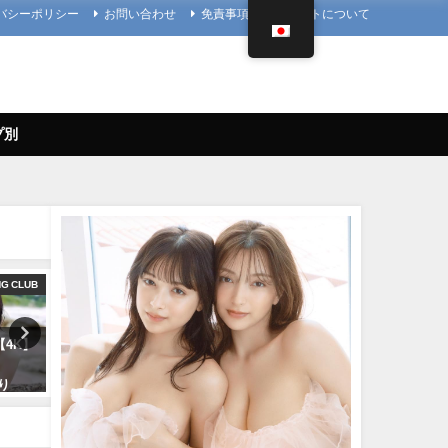
バシーポリシー
お問い合わせ
免責事項
当サイトについて
プ別
NG CLUB
4K UPSCALING CLUB
)【4K】
篠崎愛【4K】（2023年08月25
【1st写真集】「まるごと」
日） | 4K UPSCALING CLUBさ
しました。【メイキング】 |
より
んより
ぴ / marupiさんより
08/25/2023
11/07/2023