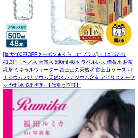
[最大400円OFFクーポン★くらしにプラス] ＼1本当たり
41.3円！〜／水 天然水 500ml 48本 ラベルレス 備蓄水 お茶
緑茶 ミネラルウォーター 富士山の天然水 富士山 ケース バ
ナジウム バナジウム天然水 バナジウム含有 アイリスオーヤ
マ 飲料水 送料無料 【代引き不可】