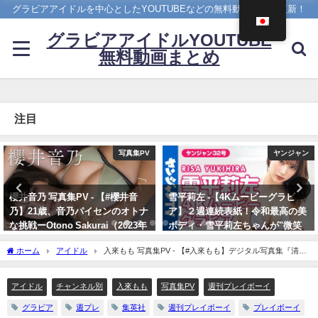
グラビアアイドルを中心としたYOUTUBEなどの無料動画を日々更新！
グラビアアイドルYOUTUBE
無料動画まとめ
注目
ヤンジャン
4K UPSCALING CLUB
雪平莉左 -【4Kムービーグラビ
吉岡里帆(Riho Yoshioka)【4K】
ア】２週連続表紙！令和最高の美
（2022年10月19日） | 4K
ボディ・雪平莉左ちゃんが"微笑
UPSCALING CLUBさんより
みの国"タイで魅せる女神の微笑
10/19/2022
ホーム
アイドル
入來もも 写真集PV - 【#入來もも】デジタル写真集『清
み！カラフルでビビッドな水着撮
浄』発売記念PV〜Momo IRIKI’s Gravure Teaser〜（2022年08月22日） | 週プレ
影に最高画質で没入密着！【メイ
Channel【集英社 週刊プレイボーイ公式】さんより
キング】（2023年07月06日） | ヤ
アイドル
チャンネル別
入來もも
写真集PV
週刊プレイボーイ
ンジャンTV【集英社ヤングジャ
グラビア
週プレ
集英社
週刊プレイボーイ
プレイボーイ
ンプ公式】さんより