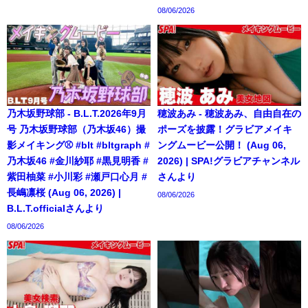
08/06/2026
乃木坂野球部 - B.L.T.2026年9月
穂波あみ - 穂波あみ、自由自在の
号 乃木坂野球部（乃木坂46）撮
ポーズを披露！グラビアメイキ
影メイキング⚾️ #blt #bltgraph #
ングムービー公開！ (Aug 06,
乃木坂46 #金川紗耶 #黒見明香 #
2026) | SPA!グラビアチャンネル
紫田柚菜 #小川彩 #瀬戸口心月 #
さんより
長嶋凛桜 (Aug 06, 2026) |
08/06/2026
B.L.T.officialさんより
08/06/2026