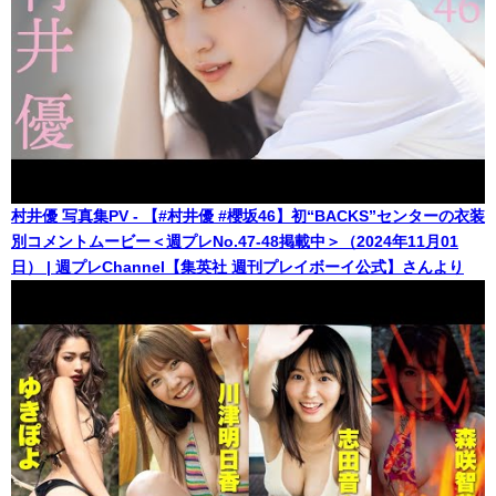
村井優 写真集PV - 【#村井優 #櫻坂46】初“BACKS”センターの衣装
別コメントムービー＜週プレNo.47-48掲載中＞（2024年11月01
日） | 週プレChannel【集英社 週刊プレイボーイ公式】さんより