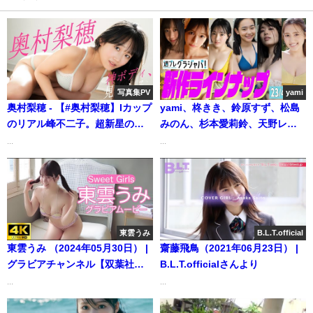
写真集PV
yami
奥村梨穂 - 【#奥村梨穂】Iカップ
yami、柊きき、鈴原すず、松島
のリアル峰不二子。超新星の神
みのん、杉本愛莉鈴、天野レナ -
ボディ、ついに見つかる
【グラジャパ！新作LINE UP】
...
...
――Riho Okumura（2023年11
2023/04/17週発売＜yami、柊き
月09日） | 週プレChannel【集
き、鈴原すず、松島みのん、杉
英社 週刊プレイボーイ公式】さ
本愛莉鈴、天野レナ＞（2023年
んより
06月04日） | 週プレ
Channel【集英社 週刊プレイボ
東雲うみ
B.L.T.official
ーイ公式】さんより
東雲うみ （2024年05月30日） |
齋藤飛鳥（2021年06月23日） |
グラビアチャンネル【双葉社公
B.L.T.officialさんより
式】さんより
...
...