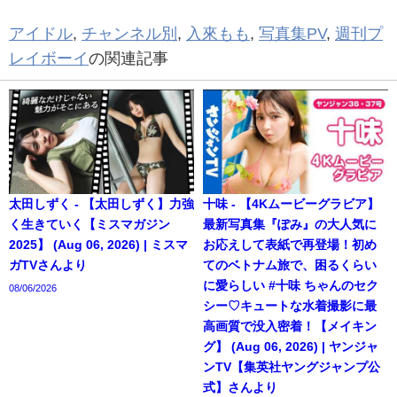
アイドル
,
チャンネル別
,
入來もも
,
写真集PV
,
週刊プ
レイボーイ
の関連記事
太田しずく - 【太田しずく】力強
十味 - 【4Kムービーグラビア】
く生きていく【ミスマガジン
最新写真集『ぽみ』の大人気に
2025】 (Aug 06, 2026) | ミスマ
お応えして表紙で再登場！初め
ガTVさんより
てのベトナム旅で、困るくらい
に愛らしい #十味 ちゃんのセク
08/06/2026
シー♡キュートな水着撮影に最
高画質で没入密着！【メイキン
グ】 (Aug 06, 2026) | ヤンジャ
ンTV【集英社ヤングジャンプ公
式】さんより