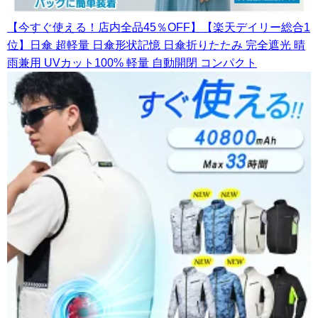
【今すぐ使える！店内全品45％OFF】【楽天デイリー総合1
位】日傘 超軽量 日傘形状記憶 日傘折りたたみ 完全遮光 晴
雨兼用 UVカット100% 軽量 自動開閉 コンパクト