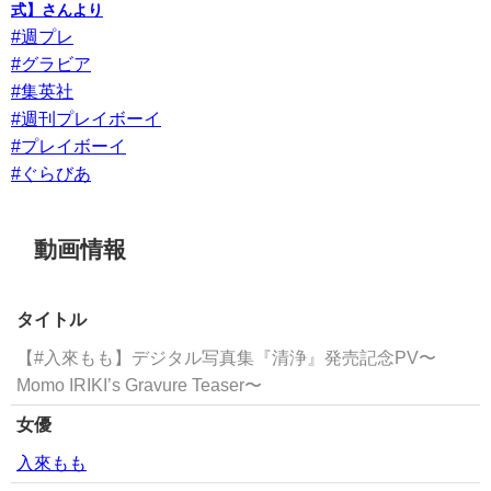
式】さんより
#週プレ
#グラビア
#集英社
#週刊プレイボーイ
#プレイボーイ
#ぐらびあ
動画情報
タイトル
【#入來もも】デジタル写真集『清浄』発売記念PV〜
Momo IRIKI’s Gravure Teaser〜
女優
入來もも