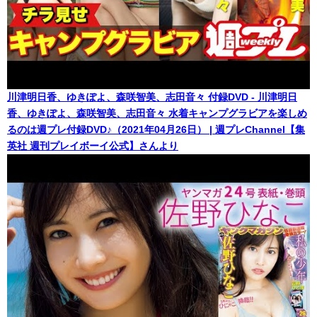
川津明日香、ゆきぽよ、森咲智美、志田音々 付録DVD - 川津明日
香、ゆきぽよ、森咲智美、志田音々 水着キャンプグラビアを楽しめ
るのは週プレ付録DVD♪（2021年04月26日） | 週プレChannel【集
英社 週刊プレイボーイ公式】さんより