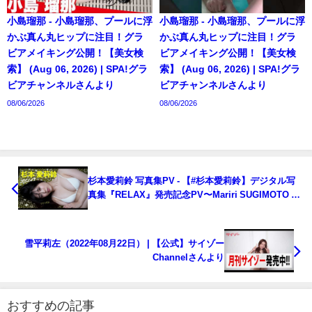
小島瑠那 - 小島瑠那、プールに浮
小島瑠那 - 小島瑠那、プールに浮
かぶ真ん丸ヒップに注目！グラ
かぶ真ん丸ヒップに注目！グラ
ビアメイキング公開！【美女検
ビアメイキング公開！【美女検
索】 (Aug 06, 2026) | SPA!グラ
索】 (Aug 06, 2026) | SPA!グラ
ビアチャンネルさんより
ビアチャンネルさんより
08/06/2026
08/06/2026
杉本愛莉鈴 写真集PV - 【#杉本愛莉鈴】デジタル写
真集『RELAX』発売記念PV〜Mariri SUGIMOTO ’s
Gravure Teaser〜（2022年08月22日） | 週プレ
Channel【集英社 週刊プレイボーイ公式】さんより
雪平莉左（2022年08月22日） | 【公式】サイゾー
Channelさんより
おすすめの記事