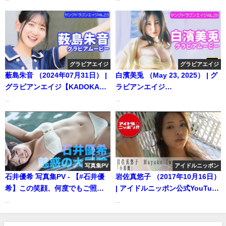
るチカラ』好評発売中！ー
Momoka Onishi（2025年01月
29日） | 週プレChannel【集英
社 週刊プレイボーイ公式】さん
より
グラビアエイジ
グラビアエイジ
薮島朱音 （2024年07月31日） |
白濱美兎 （May 23, 2025） | グ
グラビアンエイジ【KADOKAWA
ラビアンエイジ
ドラゴンエイジ公式CH】さんよ
ch【KADOKAWAドラゴンエイ
...
...
り
ジ公式CH】さんより
写真集PV
アイドルニッポン
石井優希 写真集PV - 【#石井優
岩佐真悠子 （2017年10月16日）
希】この笑顔、何度でもご照覧
| アイドルニッポン公式YouTube
あれ！――デジタル写真集 好
チャンネルさんより
...
...
評発売中！ーYuki Ishii（2024年
09月03日） | 週プレ