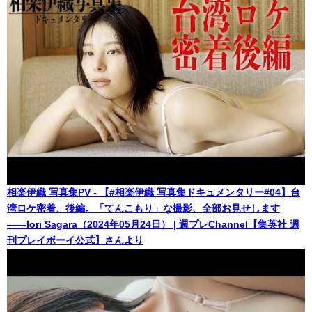
相楽伊織 写真集PV - 【#相楽伊織 写真集ドキュメンタリー#04】台
湾ロケ密着、後編。「てんこもり」な撮影、全部お見せします
――Iori Sagara（2024年05月24日） | 週プレChannel【集英社 週
刊プレイボーイ公式】さんより