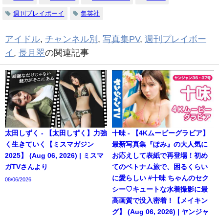
週刊プレイボーイ
集英社
アイドル
,
チャンネル別
,
写真集PV
,
週刊プレイボー
イ
,
長月翠
の関連記事
太田しずく - 【太田しずく】力強
十味 - 【4Kムービーグラビア】
く生きていく【ミスマガジン
最新写真集『ぽみ』の大人気に
2025】 (Aug 06, 2026) | ミスマ
お応えして表紙で再登場！初め
ガTVさんより
てのベトナム旅で、困るくらい
に愛らしい #十味 ちゃんのセク
08/06/2026
シー♡キュートな水着撮影に最
高画質で没入密着！【メイキン
グ】 (Aug 06, 2026) | ヤンジャ