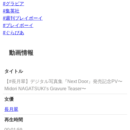
#グラビア
#集英社
#週刊プレイボーイ
#プレイボーイ
#ぐらびあ
動画情報
タイトル
【#長月翠】デジタル写真集『Next Door』発売記念PV〜
Midori NAGATSUKI’s Gravure Teaser〜
女優
長月翠
再生時間
00:01:59