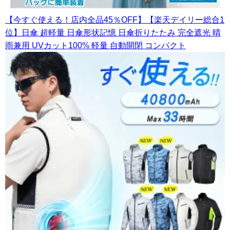
【今すぐ使える！店内全品45％OFF】【楽天デイリー総合1
位】日傘 超軽量 日傘形状記憶 日傘折りたたみ 完全遮光 晴
雨兼用 UVカット100% 軽量 自動開閉 コンパクト