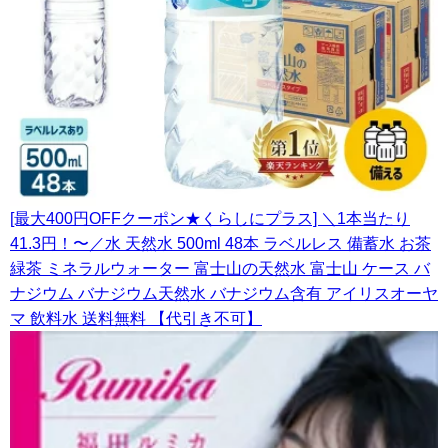
[最大400円OFFクーポン★くらしにプラス] ＼1本当たり
41.3円！〜／水 天然水 500ml 48本 ラベルレス 備蓄水 お茶
緑茶 ミネラルウォーター 富士山の天然水 富士山 ケース バ
ナジウム バナジウム天然水 バナジウム含有 アイリスオーヤ
マ 飲料水 送料無料 【代引き不可】