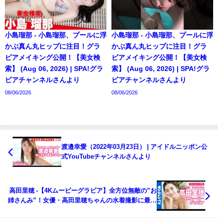
小島瑠那 - 小島瑠那、プールに浮
小島瑠那 - 小島瑠那、プールに浮
かぶ真ん丸ヒップに注目！グラ
かぶ真ん丸ヒップに注目！グラ
ビアメイキング公開！【美女検
ビアメイキング公開！【美女検
索】 (Aug 06, 2026) | SPA!グラ
索】 (Aug 06, 2026) | SPA!グラ
ビアチャンネルさんより
ビアチャンネルさんより
08/06/2026
08/06/2026
渡邉幸愛（2022年03月23日） | アイドルニッポン公
式YouTubeチャンネルさんより
高田里穂 -【4Kムービーグラビア】全方位無敵の”お
姉さんみ”！女優・高田里穂ちゃんの水着撮影に最高
画質で没入密着！【メイキング】（2022年03月24