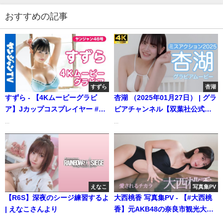
日） | ヤンジャンTV【集英社ヤングジャンプ公式】
さんより
おすすめの記事
すずら
杏湖
すずら - 【4Kムービーグラビ
杏湖 （2025年01月27日） | グラ
ア】Jカップコスプレイヤー #す
ビアチャンネル【双葉社公式】
ずら さんがヤングジャンプ初登
さんより
...
...
場！圧倒的なスタイルでキュー
トな猫グラビアからドキドキの
初水着＆初下着の撮影に最高画
質で没入密着！【メイキング】
(Oct 18, 2025) | ヤンジャン
えなこ
写真集PV
TV【集英社ヤングジャンプ公
【R6S】深夜のシージ練習するよ
大西桃香 写真集PV - 【#大西桃
式】さんより
| えなこさんより
香】元AKB48の奈良市観光大
使！ デジタル写真集『愛され
...
...