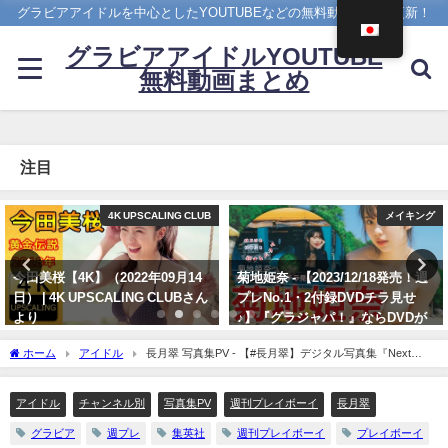
グラビアアイドルを中心としたYOUTUBEなどの無料動画を日々更新！
グラビアアイドルYOUTUBE
無料動画まとめ
注目
メイキング
写真集PV
菊地姫奈 - 【2023/12/18発売！週
櫻井音乃 写真集PV - 【#櫻井音
プレNo.1・2付録DVDチラ見せ
乃】21歳、音乃パイセンのオトナ
♪】『グラジャパ！』ならDVDが
な挑戦ーOtono Sakurai（2023年
視聴できる♪ #菊地姫奈 Hina
12月20日） | 週プレChannel【集
ホーム
アイドル
長月翠 写真集PV - 【#長月翠】デジタル写真集『Next
Kikuchi（2023年12月15日） | 週
英社 週刊プレイボーイ公式】さん
Door』発売記念PV〜Midori NAGATSUKI’s Gravure Teaser〜（2022年03月24日） | 週
プレChannel【集英社 週刊プレイ
より
プレChannel【集英社 週刊プレイボーイ公式】さんより
ボーイ公式】さんより
アイドル
チャンネル別
写真集PV
週刊プレイボーイ
長月翠
12/20/2023
12/15/2023
グラビア
週プレ
集英社
週刊プレイボーイ
プレイボーイ