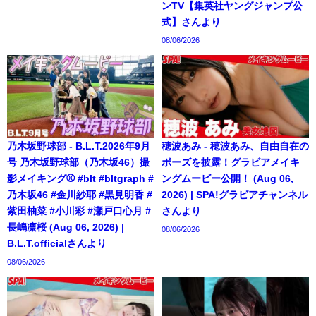
ンTV【集英社ヤングジャンプ公
式】さんより
08/06/2026
乃木坂野球部 - B.L.T.2026年9月
穂波あみ - 穂波あみ、自由自在の
号 乃木坂野球部（乃木坂46）撮
ポーズを披露！グラビアメイキ
影メイキング⚾️ #blt #bltgraph #
ングムービー公開！ (Aug 06,
乃木坂46 #金川紗耶 #黒見明香 #
2026) | SPA!グラビアチャンネル
紫田柚菜 #小川彩 #瀬戸口心月 #
さんより
長嶋凛桜 (Aug 06, 2026) |
08/06/2026
B.L.T.officialさんより
08/06/2026