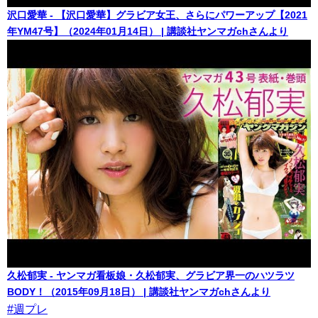
沢口愛華 - 【沢口愛華】グラビア女王、さらにパワーアップ【2021
年YM47号】（2024年01月14日） | 講談社ヤンマガchさんより
久松郁実 - ヤンマガ看板娘・久松郁実、グラビア界一のハツラツ
BODY！（2015年09月18日） | 講談社ヤンマガchさんより
#週プレ