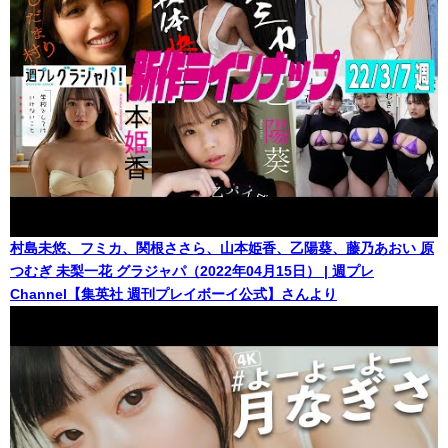
村島未悠、フミカ、関根ささら、山本姫香、乙陽葵、藤乃あおい 原
つむぎ 未梨一花 グラジャパ（2022年04月15日） | 週プレ
Channel【集英社 週刊プレイボーイ公式】さんより