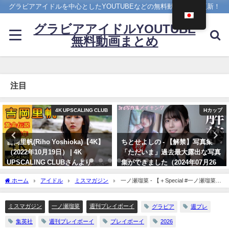
グラビアアイドルを中心としたYOUTUBEなどの無料動画を日々更新！
グラビアアイドルYOUTUBE
無料動画まとめ
注目
Hカップ
【兒玉遥公式】はるっぴちゃんねる
ちとせよしの - 【解禁】写真集
兒玉遥（2022年11月27日） | こだ
「ただいま」過去最大露出な写真
まちゃんねる【公式】さんより
集ができました（2024年07月26
11/27/2022
日） | よしのんチャンネルさんよ
ホーム
アイドル
ミスマガジン
一ノ瀬瑠菜 - 【＋Special #一ノ瀬瑠菜
り
vol.2】過去最高に距離感近めの撮影も⁉ 沖縄・石垣島へ、恋する妄想トリップ！＜
07/26/2024
2026年6月後期＞ (Jun 22, 2026) | 週プレChannel【集英社 週刊プレイボーイ公式】さ
ミスマガジン
一ノ瀬瑠菜
週刊プレイボーイ
グラビア
週プレ
んより
集英社
週刊プレイボーイ
プレイボーイ
2026