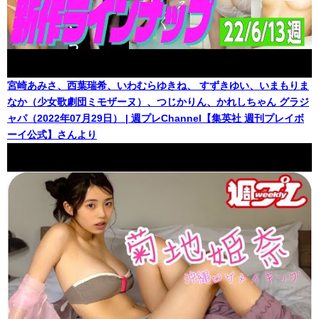
宮崎あみさ、西葉瑞希、いわむらゆきね、 すずきゆい、いまもりま
なか（少女歌劇団ミモザーヌ）、つじかりん、かれしちゃん グラジ
ャパ（2022年07月29日） | 週プレChannel【集英社 週刊プレイボ
ーイ公式】さんより