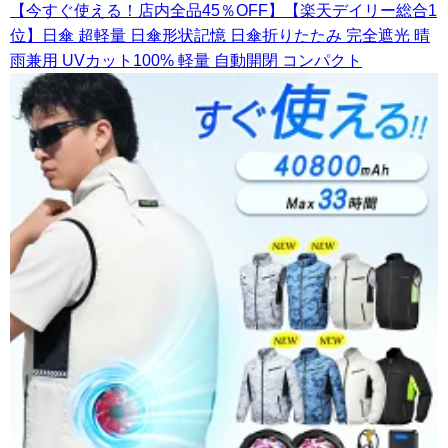
【今すぐ使える！店内全品45％OFF】【楽天デイリー総合1
位】日傘 超軽量 日傘形状記憶 日傘折りたたみ 完全遮光 晴
雨兼用 UVカット100% 軽量 自動開閉 コンパクト