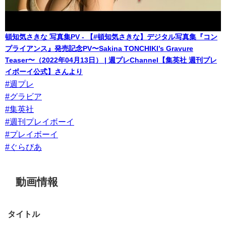
頓知気さきな 写真集PV - 【#頓知気さきな】デジタル写真集『コン
プライアンス』発売記念PV〜Sakina TONCHIKI’s Gravure
Teaser〜（2022年04月13日） | 週プレChannel【集英社 週刊プレ
イボーイ公式】さんより
#週プレ
#グラビア
#集英社
#週刊プレイボーイ
#プレイボーイ
#ぐらびあ
動画情報
タイトル