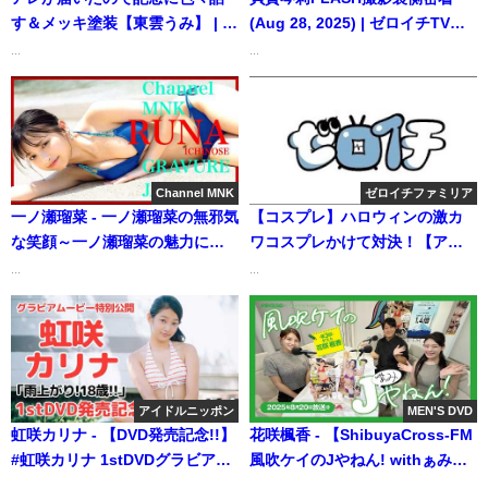
す＆メッキ塗装【東雲うみ】 | う
(Aug 28, 2025) | ゼロイチTVさ
みちゃんねる【東雲うみ】さん
んより
...
...
より
Channel MNK
ゼロイチファミリア
一ノ瀬瑠菜 - 一ノ瀬瑠菜の無邪気
【コスプレ】ハロウィンの激カ
な笑顔～一ノ瀬瑠菜の魅力に迫
ワコスプレかけて対決！【アイ
る～【21時配信】
ドル】 | ゼロイチTVさんより
...
...
【GRAVURE】 (Jul 17, 2025) |
Channel MNKさんより
アイドルニッポン
MEN'S DVD
虹咲カリナ - 【DVD発売記念!!】
花咲楓香 - 【ShibuyaCross-FM
#虹咲カリナ 1stDVDグラビアム
風吹ケイのJやねん! withぁみ】
ービー特別公開!! (May 30,
2025.08.20放送分 MC #風吹ケイ
...
...