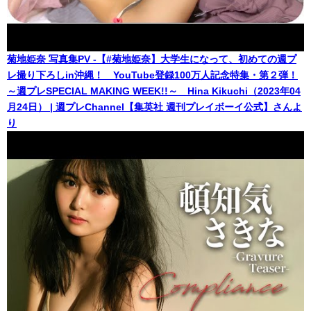
菊地姫奈 写真集PV -【#菊地姫奈】大学生になって、初めての週プ
レ撮り下ろしin沖縄！ YouTube登録100万人記念特集・第２弾！
～週プレSPECIAL MAKING WEEK!!～ Hina Kikuchi（2023年04
月24日） | 週プレChannel【集英社 週刊プレイボーイ公式】さんよ
り