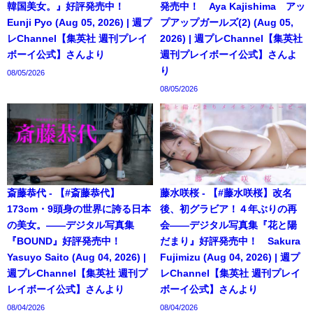
韓国美女。』好評発売中！
発売中！ Aya Kajishima アッ
Eunji Pyo (Aug 05, 2026) | 週プ
プアップガールズ(2) (Aug 05,
レChannel【集英社 週刊プレイ
2026) | 週プレChannel【集英社
ボーイ公式】さんより
週刊プレイボーイ公式】さんよ
り
08/05/2026
08/05/2026
斎藤恭代 - 【#斎藤恭代】
藤水咲桜 - 【#藤水咲桜】改名
173cm・9頭身の世界に誇る日本
後、初グラビア！４年ぶりの再
の美女。――デジタル写真集
会――デジタル写真集『花と陽
『BOUND』好評発売中！
だまり』好評発売中！ Sakura
Yasuyo Saito (Aug 04, 2026) |
Fujimizu (Aug 04, 2026) | 週プ
週プレChannel【集英社 週刊プ
レChannel【集英社 週刊プレイ
レイボーイ公式】さんより
ボーイ公式】さんより
08/04/2026
08/04/2026