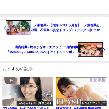
一ノ瀬瑠菜 - 【付録DVDチラ見せ】一ノ瀬瑠菜と、
沖縄・石垣島へ妄想トリップ♪＜デジタル版でDVD
視聴できるのはグラジャパ！だけ!!＞ 週プレ
No.27（2026/6/22発売） (Jun 22, 2026) | 週プレ
Channel【集英社 週刊プレイボーイ公式】さんより
山内鈴蘭 - 艶やかなオトナグラビア/山内鈴蘭
「Memolily」 (Jun 22, 2026) | アイドルニッポン公
式YouTubeチャンネルさんより
おすすめの記事
うみちゃんねる【東雲うみ】
ゼロイチファミリア
アレが届いたので記念に色々話
貝賀琴莉FLASH撮影裏側密着