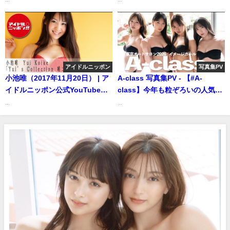
2026) | アイドルニッポン公式
＃ぁみ 第3回ゲスト #花咲楓香
YouTubeチャンネルさんより
(Aug 21, 2025) | MEN'S DVD
Channelさんより
アイドルニッポン
写真集PV
小池唯（2017年11月20日） | ア
A-class 写真集PV - 【#A-
イドルニッポン公式YouTubeチ
class】今年も粒ぞろいの人気美
ャンネルさんより
女たちが集結！――デジタル写
...
...
真集『ラッキーハーレムチャン
ス』好評発売中！ (Dec 20,
2025) | 週プレChannel【集英社
週刊プレイボーイ公式】さんよ
り