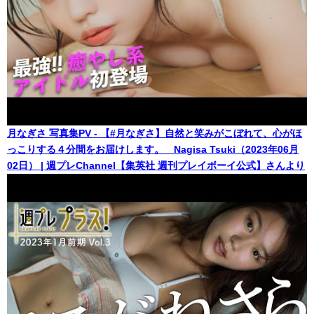
月なぎさ 写真集PV - 【#月なぎさ】自然と笑みがこぼれて、心がほ
っこりする４分間をお届けします。 Nagisa Tsuki（2023年06月
02日） | 週プレChannel【集英社 週刊プレイボーイ公式】さんより