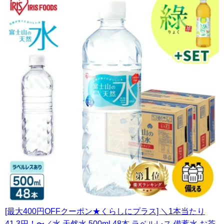
[最大400円OFFクーポン★くらしにプラス] ＼1本当たり
41.3円！〜／水 天然水 500ml 48本 ラベルレス 備蓄水 お茶