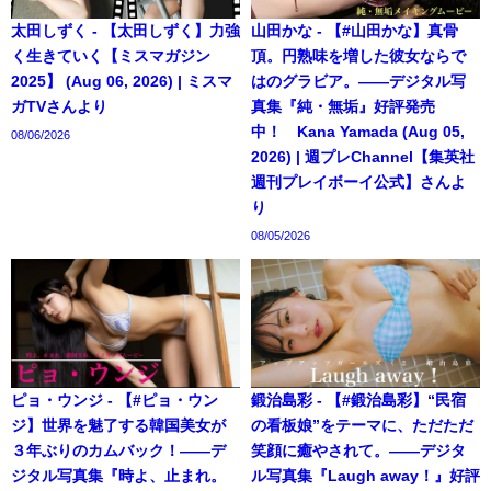
太田しずく - 【太田しずく】力強
山田かな - 【#山田かな】真骨
く生きていく【ミスマガジン
頂。円熟味を増した彼女ならで
2025】 (Aug 06, 2026) | ミスマ
はのグラビア。――デジタル写
ガTVさんより
真集『純・無垢』好評発売
中！ Kana Yamada (Aug 05,
08/06/2026
2026) | 週プレChannel【集英社
週刊プレイボーイ公式】さんよ
り
08/05/2026
ピョ・ウンジ - 【#ピョ・ウン
鍛治島彩 - 【#鍛治島彩】“民宿
ジ】世界を魅了する韓国美女が
の看板娘”をテーマに、ただただ
３年ぶりのカムバック！――デ
笑顔に癒やされて。――デジタ
ジタル写真集『時よ、止まれ。
ル写真集『Laugh away！』好評