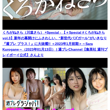
くろがねさら（川道さら） +Special - 【＋Special #くろがねさら
vol.3】新年の幕開けにふさわしい、“新世代バズガール”がいきなり
『週プレ プラス！』に大抜擢!! ＜2023年1月前期＞～Sara
Kurogane～（2023年01月13日） | 週プレChannel【集英社 週刊プ
レイボーイ公式】さんより