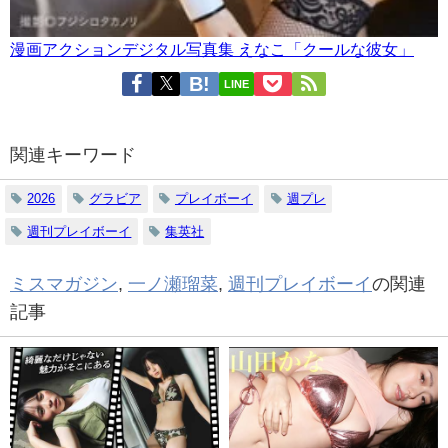
漫画アクションデジタル写真集 えなこ「クールな彼女」
LINE
関連キーワード
2026
グラビア
プレイボーイ
週プレ
週刊プレイボーイ
集英社
ミスマガジン
,
一ノ瀬瑠菜
,
週刊プレイボーイ
の関連
記事