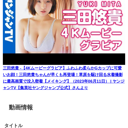
三田悠貴 -【4Kムービーグラビア】ふわふわ柔らかGカップに可愛
いお顔！三田悠貴ちゃんが早くも再登場！草原を駆け回る水着撮影
に最高画質で没入密着【メイキング】（2023年06月11日） | ヤンジ
ャンTV【集英社ヤングジャンプ公式】さんより
動画情報
タイトル