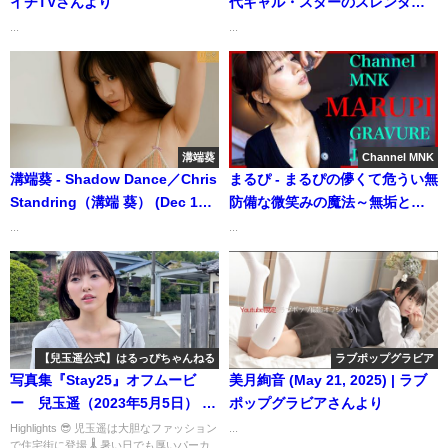
イチTVさんより
代ギャル・スターのスレンダー
ボディー大公開♡（2021年04月
...
...
04日） | 講談社ヤンマガchさん
より
溝端葵
Channel MNK
溝端葵 - Shadow Dance／Chris
まるぴ - まるぴの儚くて危うい無
Standring（溝端 葵） (Dec 18,
防備な微笑みの魔法～無垢と艶
2025) | 白昼夢ミュージックチュ
の境界線無垢と艶の境界線【21
...
...
ーブさんより
時配信】【GRAVURE】 (Oct 20,
2025) | Channel MNKさんより
【兒玉遥公式】はるっぴちゃんねる
ラブポップグラビア
写真集『Stay25』オフムービ
美月絢音 (May 21, 2025) | ラブ
ー 兒玉遥（2023年5月5日） |
ポップグラビアさんより
こだまちゃんねる【公式】さん
Highlights 😎 児玉遥は大胆なファッション
...
で住宅街に登場 🌡 暑い日でも厚いパーカ