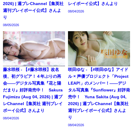
2026) | 週プレChannel【集英社
レイボーイ公式】さんより
週刊プレイボーイ公式】さんよ
08/04/2026
り
08/05/2026
藤水咲桜 - 【#藤水咲桜】改名
咲田ゆな - 【#咲田ゆな】アイド
後、初グラビア！４年ぶりの再
ル × 声優プロジェクト「Project
会――デジタル写真集『花と陽
LEAP!」のメンバー！――デジ
だまり』好評発売中！ Sakura
タル写真集『Sunflower』好評発
Fujimizu (Aug 04, 2026) | 週プ
売中！ Yuna Sakita (Aug 04,
レChannel【集英社 週刊プレイ
2026) | 週プレChannel【集英社
ボーイ公式】さんより
週刊プレイボーイ公式】さんよ
り
08/04/2026
08/04/2026