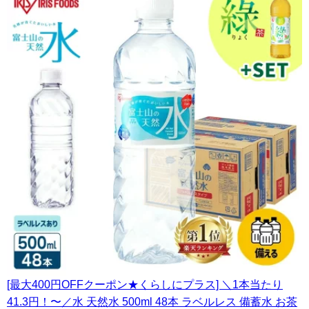
[最大400円OFFクーポン★くらしにプラス] ＼1本当たり
41.3円！〜／水 天然水 500ml 48本 ラベルレス 備蓄水 お茶