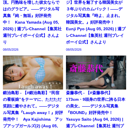
頂。円熟味を増した彼女ならで
ジ】世界を魅了する韓国美女が
はのグラビア。――デジタル写
３年ぶりのカムバック！――デ
真集『純・無垢』好評発売
ジタル写真集『時よ、止まれ。
中！ Kana Yamada (Aug 05,
韓国美女。』好評発売中！
2026) | 週プレChannel【集英社
Eunji Pyo (Aug 05, 2026) | 週プ
週刊プレイボーイ公式】さんよ
レChannel【集英社 週刊プレイ
り
ボーイ公式】さんより
08/05/2026
08/05/2026
鍛治島彩 - 【#鍛治島彩】“民宿
斎藤恭代 - 【#斎藤恭代】
の看板娘”をテーマに、ただただ
173cm・9頭身の世界に誇る日本
笑顔に癒やされて。――デジタ
の美女。――デジタル写真集
ル写真集『Laugh away！』好評
『BOUND』好評発売中！
発売中！ Aya Kajishima アッ
Yasuyo Saito (Aug 04, 2026) |
プアップガールズ(2) (Aug 05,
週プレChannel【集英社 週刊プ