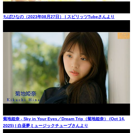
ちばひなの（2023年08月27日） | スピリッツTubeさんより
菊地姫奈 - Sky in Your Eyes／Dream Trip（菊地姫奈） (Oct 14,
2025) | 白昼夢ミュージックチューブさんより