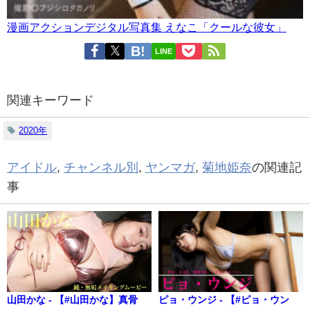
漫画アクションデジタル写真集 えなこ「クールな彼女」
LINE
関連キーワード
2020年
アイドル
,
チャンネル別
,
ヤンマガ
,
菊地姫奈
の関連記
事
山田かな - 【#山田かな】真骨
ピョ・ウンジ - 【#ピョ・ウン