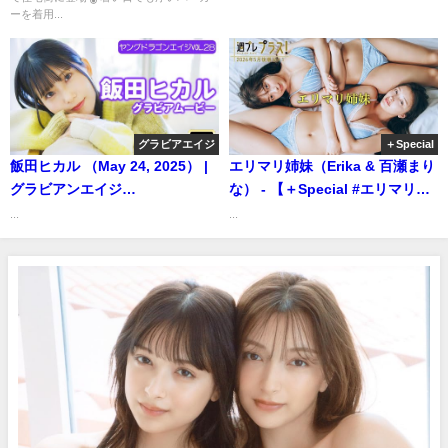
より
ーを着用...
グラビアエイジ
＋Special
飯田ヒカル （May 24, 2025） |
エリマリ姉妹（Erika & 百瀬まり
グラビアンエイジ
な） - 【＋Special #エリマリ姉
ch【KADOKAWAドラゴンエイ
妹 vol.1】伝説のシスターズ、台
...
...
ジ公式CH】さんより
湾初上陸。異国の地で開放的
に！＜2026年5月後期＞ (May
15, 2026) | 週プレChannel【集
英社 週刊プレイボーイ公式】さ
んより