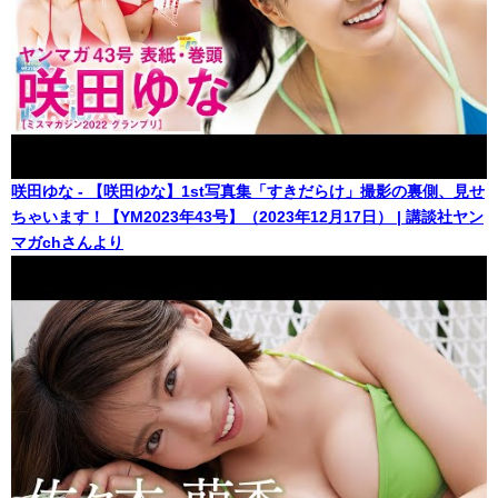
咲田ゆな - 【咲田ゆな】1st写真集「すきだらけ」撮影の裏側、見せ
ちゃいます！【YM2023年43号】（2023年12月17日） | 講談社ヤン
マガchさんより