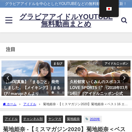
グラビアアイドルを中心としたYOUTUBEなどの無料動画を日々更新！
グラビアアイドルYOUTUBE
無料動画まとめ
注目
アイドルニッポン
ヤンジャン
久松郁実 いくみんのスポコス“I
雪平莉左 -【4Kムービーグラビ
LOVE SPORTS！” （2018年03月
ア】２週連続表紙！令和最高の美
14日） | アイドルニッポン公式
ボディ・雪平莉左ちゃんが"微笑
YouTubeチャンネルさんより
みの国"タイで魅せる女神の微笑
ホーム
アイドル
菊地姫奈 -【ミスマガジン2020】菊地姫奈＜ベスト16 エン
み！カラフルでビビッドな水着撮
07/14/2024
トリーNo.11＞（2020年07月26日） | 講談社ヤンマガchさんより
影に最高画質で没入密着！【メイ
キング】（2023年07月06日） | ヤ
アイドル
チャンネル別
ヤンマガ
菊地姫奈
2020年
ンジャンTV【集英社ヤングジャ
菊地姫奈 -【ミスマガジン2020】菊地姫奈＜ベス
ンプ公式】さんより