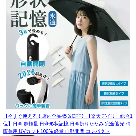
【今すぐ使える！店内全品45％OFF】【楽天デイリー総合1
位】日傘 超軽量 日傘形状記憶 日傘折りたたみ 完全遮光 晴
雨兼用 UVカット100% 軽量 自動開閉 コンパクト