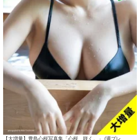
【大増量】豊島心桜写真集「心桜、咲く。」 (週プレ