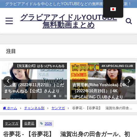
グラビアアイドルを中心としたYOUTUBEなどの無料動画を日々更新！
グラビアアイドルYOUTUBE
無料動画まとめ
注目
4K UPSCALING CLUB
アイドルニッポン
吉岡里帆(Riho Yoshioka)【4K】
久松郁実 いくみんのスポコス“I
（2022年10月19日） | 4K
LOVE SPORTS！” （2018年03月
UPSCALING CLUBさんより
14日） | アイドルニッポン公式
YouTubeチャンネルさんより
10/19/2022
ホーム
チャンネル別
ヤンマガ
谷夢花 - 【谷夢花】 滋賀出身の田舎ガ
07/14/2024
ール、初グラビア☆ (May 31, 2026) | 講談社ヤンマガchさんより
ヤンマガ
谷夢花
2026
谷夢花 - 【谷夢花】 滋賀出身の田舎ガール、初