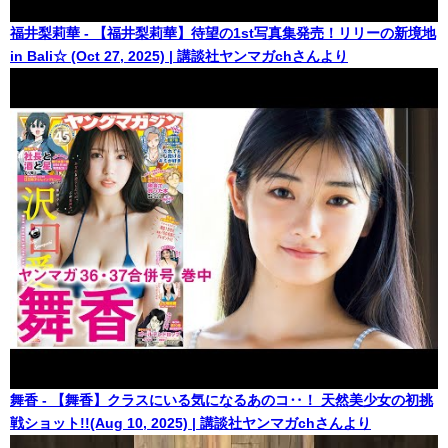
福井梨莉華 - 【福井梨莉華】待望の1st写真集発売！リリーの新境地
in Bali☆ (Oct 27, 2025) | 講談社ヤンマガchさんより
舞香 - 【舞香】クラスにいる気になるあのコ‥！ 天然美少女の初挑
戦ショット!!(Aug 10, 2025) | 講談社ヤンマガchさんより