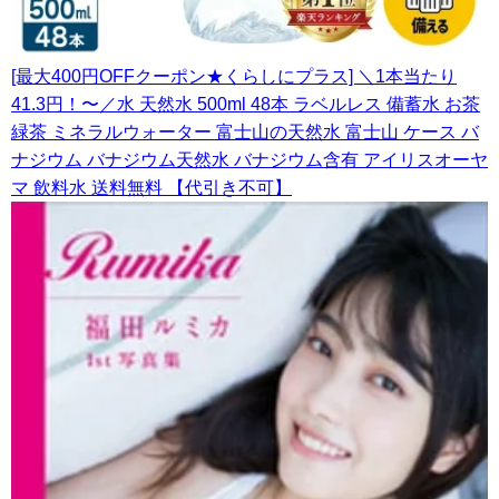
[最大400円OFFクーポン★くらしにプラス] ＼1本当たり
41.3円！〜／水 天然水 500ml 48本 ラベルレス 備蓄水 お茶
緑茶 ミネラルウォーター 富士山の天然水 富士山 ケース バ
ナジウム バナジウム天然水 バナジウム含有 アイリスオーヤ
マ 飲料水 送料無料 【代引き不可】