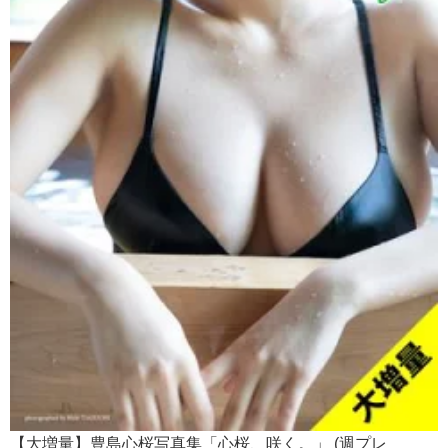
【大増量】豊島心桜写真集「心桜、咲く。」 (週プレ