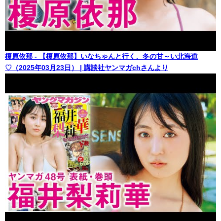
榎原依那 - 【榎原依那】いなちゃんと行く、冬の甘～い北海道
♡（2025年03月23日） | 講談社ヤンマガchさんより