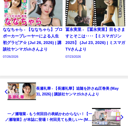
ななちゃら - 【ななちゃら】プロ
冨永実里 - 【冨永実里】目をさま
ポーカープレーヤーによる人生
すとそこは‥‥【ミスマガジン
初グラビア☆ (Jul 26, 2026) | 講
2025】 (Jul 23, 2026) | ミスマガ
談社ヤンマガchさんより
TVさんより
07/26/2026
07/23/2026
長瀬礼華 - 【長瀬礼華】追随を許さぬ圧巻美 (May
31, 2026) | 講談社ヤンマガchさんより
一ノ瀬瑠菜 - もう何回目の表紙かわからない！【一
ノ瀬瑠菜】が本誌に登場！何回見ても美しい〜 (May
31, 2026) | スピリッツTubeさんより