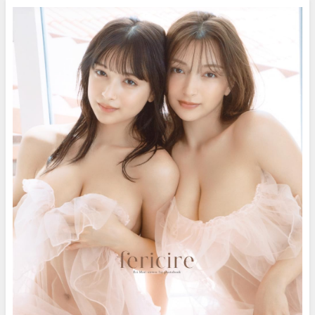
ちゃんが単独初登場！清涼感漂
グラビアンエイジ
う“もえぴ”のグラビア撮影に最
ch【KADOKAWAドラゴンエイ
高画質で没入密着！【メイキン
ジ公式CH】さんより
グ】（2024年08月30日） | ヤン
ジャンTV【集英社ヤングジャン
プ公式】さんより