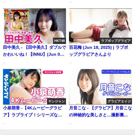
【KADOKAWAドラゴンエイジ公
...
...
式CH】さんより
HKT48
ラブポップグラビア
田中美久 - 【田中美久】ダブルで
百花梅 (Jun 18, 2025) | ラブポ
かわいいね！【INNU】(Jun 01,
ップグラビアさんより
2025) | 講談社ヤンマガchさんよ
...
...
り
ヤンジャン
グラビアエイジ
小泉萌香 -【4Kムービーグラビ
月音こな - 【グラビア】月音こな
ア】ラブライブ！シリーズなど
の神秘的な美しさと…撮影裏の
人気作品をはじめ、舞台でも活
お茶目なギャップに胸キュン！
...
...
躍中の声優・女優の #小泉萌香
【メイキング】 (Aug 31, 2025) |