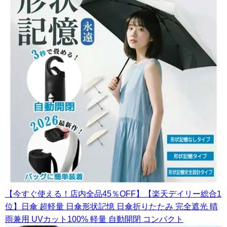
【今すぐ使える！店内全品45％OFF】【楽天デイリー総合1
位】日傘 超軽量 日傘形状記憶 日傘折りたたみ 完全遮光 晴
雨兼用 UVカット100% 軽量 自動開閉 コンパクト