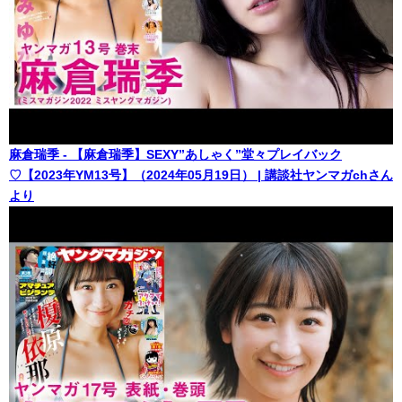
麻倉瑞季 - 【麻倉瑞季】SEXY”あしゃく”堂々プレイバック
♡【2023年YM13号】（2024年05月19日） | 講談社ヤンマガchさん
より