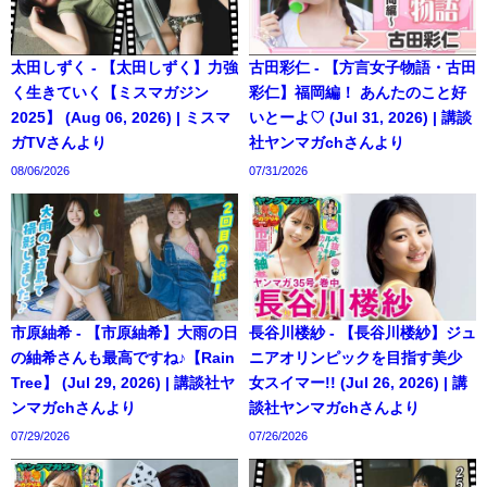
太田しずく - 【太田しずく】力強
古田彩仁 - 【方言女子物語・古田
く生きていく【ミスマガジン
彩仁】福岡編！ あんたのこと好
2025】 (Aug 06, 2026) | ミスマ
いとーよ♡ (Jul 31, 2026) | 講談
ガTVさんより
社ヤンマガchさんより
08/06/2026
07/31/2026
市原紬希 - 【市原紬希】大雨の日
長谷川楼紗 - 【長谷川楼紗】ジュ
の紬希さんも最高ですね♪【Rain
ニアオリンピックを目指す美少
Tree】 (Jul 29, 2026) | 講談社ヤ
女スイマー!! (Jul 26, 2026) | 講
ンマガchさんより
談社ヤンマガchさんより
07/29/2026
07/26/2026