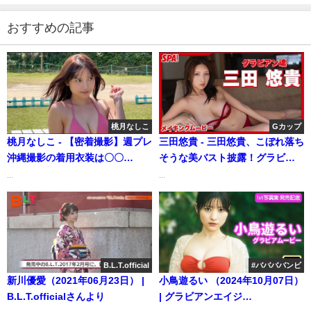
おすすめの記事
桃月なしこ
Gカップ
桃月なしこ - 【密着撮影】週プレ
三田悠貴 - 三田悠貴、こぼれ落ち
沖縄撮影の着用衣装は〇〇
そうな美バスト披露！グラビア
着！？【後半】（May 18,
メイキングムービー公開！【グ
...
...
2025） | 桃月なしこのなんかや
ラビアン魂】 (Jul 09, 2026) |
るちゃんねるさんより
SPA!グラビアチャンネルさんよ
り
B.L.T.official
#ババババンビ
新川優愛（2021年06月23日） |
小鳥遊るい （2024年10月07日）
B.L.T.officialさんより
| グラビアンエイジ