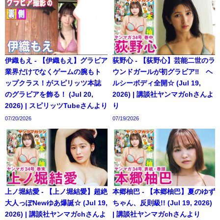
伊織もえ - 【伊織もえ】グラビア
荻野心 - 【荻野心】芸能二世のラ
業界だけでなくゲームの腕もト
ウンドガールが初グラビア‼︎ ヘ
ップクラス！がスピリッツ本誌
ルシーボディ全開☆ (Jul 19,
のグラビアを飾る！ (Jul 20,
2026) | 講談社ヤンマガchさんよ
2026) | スピリッツTubeさんより
り
07/20/2026
07/19/2026
上ノ堀結愛 - 【上ノ堀結愛】超絶
本郷柚巴 - 【本郷柚巴】夏のゆず
大人っぽNewゆあ爆誕☆ (Jul 19,
ちゃん、反則級!! (Jul 19, 2026)
2026) | 講談社ヤンマガchさんよ
| 講談社ヤンマガchさんより