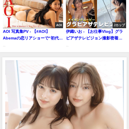
影に没入密着【メイキング】
（2023年06月12日） | ヤンジャ
ンTV【集英社ヤングジャンプ公
AOI
Jカップ
式】さんより
AOI 写真集PV - 【#AOI】
伊織いお - 【お仕事Vlog】グラ
Abemaの恋リアショーで“初代モ
ビアザテレビジョン撮影密着💕
テクイーン”を堂々獲得！――デ
(Jul 31, 2025) | 伊織いおの愛の
...
...
ジタル写真集『This is Queen』
鞭は結構イタいさんより
好評発売中！ CYBERJAPAN
DANCERS（Jul 16, 2025） | 週
プレChannel【集英社 週刊プレ
イボーイ公式】さんより