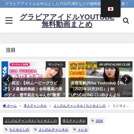
グラビアアイドルを中心としたYOUTUBEなどの無料動画を日々更新！
グラビアアイドルYOUTUBE
無料動画まとめ
注目
4K UPSCALING CLUB
【兒玉遥公式】はるっぴちゃんねる
吉岡里帆(Riho Yoshioka)【4K】
兒玉遥（2022年11月27日） | こだ
（2022年10月19日） | 4K
まちゃんねる【公式】さんより
UPSCALING CLUBさんより
11/27/2022
10/19/2022
ホーム
本人チャンネル
よしのんチャンネル / ちとせよしの
ちとせよし
の - 私をコンプリートしてください♡ (May 10, 2026) | よしのんチャンネルさんより
よしのんチャンネル / ちとせよしの
本人チャンネル
2026
ちとせよしの
よしのんチャンネル
トレカ