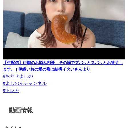
【生配信】伊織のお悩み相談 その場でズバッとスパッとお答えし
ます。 | 伊織いおの愛の鞭は結構イタいさんより
#ちとせよしの
#よしのんチャンネル
#トレカ
動画情報