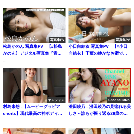
まらない～二人が放つ圧倒的オ
式】さんより
...
...
ーラ【21時配信】
【GRAVURE】 (Dec 19, 2025) |
Channel MNKさんより
写真集PV
写真集PV
松島かのん 写真集PV - 【#松島
小日向結衣 写真集PV - 【#小日
かのん】デジタル写真集『青春
向結衣】千葉の静かなお宿で、
の最終ページ』好評発売中！
しっとりみっちりふたりき
...
...
―Kanon Matsushima（2024年
り。 デジタル写真集『内房の
02月19日） | 週プレ
宿 ぽっちりと』好評発売中!!
Channel【集英社 週刊プレイボ
Yui Kohinata（2025年05月01
ーイ公式】さんより
日） | 週プレChannel【集英社
週刊プレイボーイ公式】さんよ
ヤンジャン
Channel MNK
り
村島未悠 -【ムービーグラビア
澄田綾乃 - 澄田綾乃の見惚れる美
shorts】現代最高の神ボディ♡
しさ～誰もが振り返る26歳の艶
村島未悠ちゃんがアイドル時代
～【21時配信】【グラビア】
...
...
の思い出が詰まった韓国へ！癒
(Jul 05, 2025) | Channel MNK
される笑顔の可愛すぎる水着撮
さんより