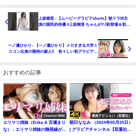
上坂樹里 - 【ムービーグラビアshorts】朝ドラW主
演の国民的俳優 #上坂樹里 ちゃんがYJ初登場＆初表
紙！君は新たな主人公誕生の目撃者となる…あどけ
ないも大人っぽいも詰め込んだ撮影に没入密着！
【メイキング】 (May 10, 2026) | ヤンジャンTV【集
一ノ瀬ひかり - 【一ノ瀬ひかり】メロすぎる大学ミ
英社ヤングジャンプ公式】さんより
スコン出身の期待の新人‼︎ 初々しい初グラビア❤️
(May 10, 2026) | 講談社ヤンマガchさんより
おすすめの記事
Channel MNK
漫画アクション（双葉社）
エリマリ姉妹（Erika & 百瀬まり
朝日ななみ （2024年05月25日）
な） - エリマリ姉妹の熱視線が止
| グラビアチャンネル【双葉社公