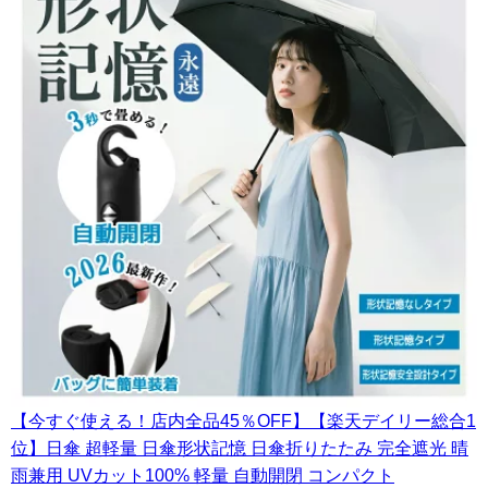
【今すぐ使える！店内全品45％OFF】【楽天デイリー総合1
位】日傘 超軽量 日傘形状記憶 日傘折りたたみ 完全遮光 晴
雨兼用 UVカット100% 軽量 自動開閉 コンパクト