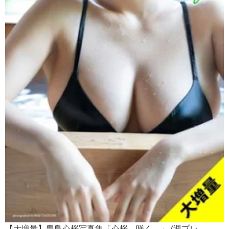
【大増量】豊島心桜写真集「心桜、咲く。」 (週プレ