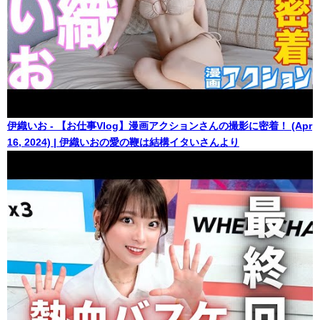
伊織いお - 【お仕事Vlog】漫画アクションさんの撮影に密着！ (Apr
16, 2024) | 伊織いおの愛の鞭は結構イタいさんより