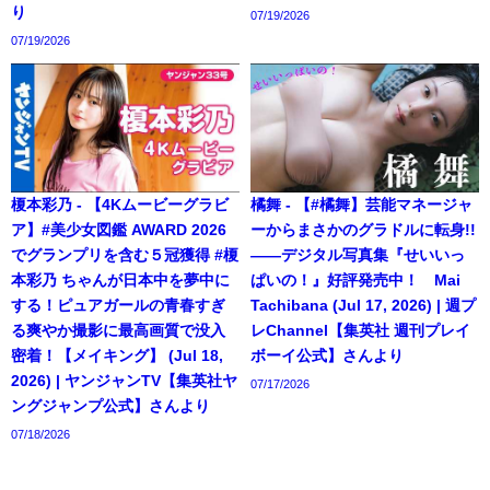
り
07/19/2026
07/19/2026
榎本彩乃 - 【4Kムービーグラビ
橘舞 - 【#橘舞】芸能マネージャ
ア】#美少女図鑑 AWARD 2026
ーからまさかのグラドルに転身!!
でグランプリを含む５冠獲得 #榎
――デジタル写真集『せいいっ
本彩乃 ちゃんが日本中を夢中に
ぱいの！』好評発売中！ Mai
する！ピュアガールの青春すぎ
Tachibana (Jul 17, 2026) | 週プ
る爽やか撮影に最高画質で没入
レChannel【集英社 週刊プレイ
密着！【メイキング】 (Jul 18,
ボーイ公式】さんより
2026) | ヤンジャンTV【集英社ヤ
07/17/2026
ングジャンプ公式】さんより
07/18/2026