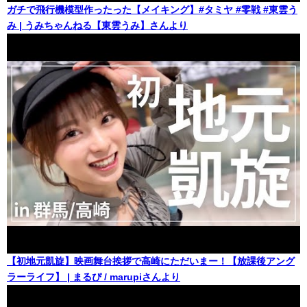
ガチで飛行機模型作ったった【メイキング】#タミヤ #零戦 #東雲う
み | うみちゃんねる【東雲うみ】さんより
【初地元凱旋】映画舞台挨拶で高崎にただいまー！【放課後アング
ラーライフ】 | まるぴ / marupiさんより