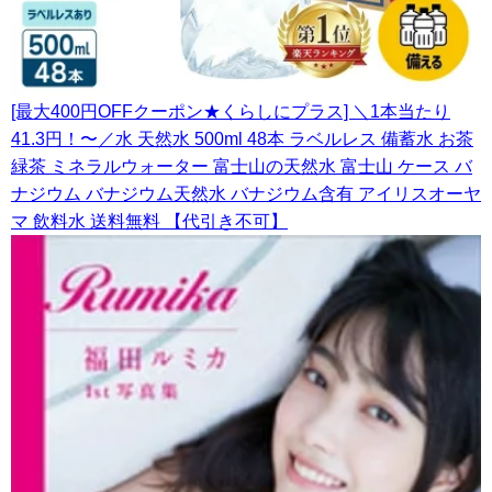
[最大400円OFFクーポン★くらしにプラス] ＼1本当たり
41.3円！〜／水 天然水 500ml 48本 ラベルレス 備蓄水 お茶
緑茶 ミネラルウォーター 富士山の天然水 富士山 ケース バ
ナジウム バナジウム天然水 バナジウム含有 アイリスオーヤ
マ 飲料水 送料無料 【代引き不可】