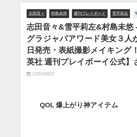
志田音々
村島未悠
週刊プレイボーイ
雪平莉左
志田音々&雪平莉左&村島未悠 - 【
グラジャパアワード美女３人がバ
日発売・表紙撮影メイキング！＞ (De
英社 週刊プレイボーイ公式】
12/31/2022
QOL 爆上がり神アイテム