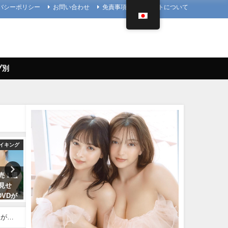
バシーポリシー
お問い合わせ
免責事項
当サイトについて
プ別
Hカップ
アイドルニッポン
4K UPSCALING
写真集
久松郁実 いくみんのスポコス“I
篠崎愛【4K】（2023年08月
出な写
LOVE SPORTS！” （2018年03
日） | 4K UPSCALING CL
07月
月14日） | アイドルニッポン公式
んより
ネルさん
YouTubeチャンネルさんより
08/25/2023
人がバ
07/14/2024
んより