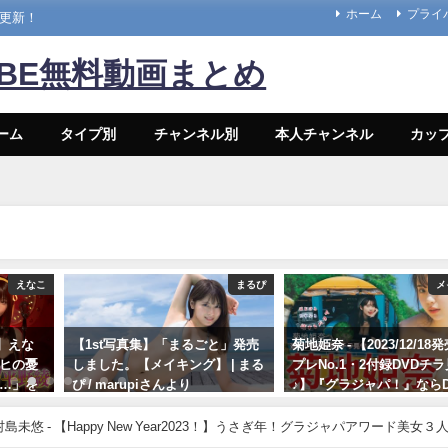
ホーム
プライ
々更新！
UBE無料動画まとめ
ーム
タイプ別
チャンネル別
本人チャンネル
カッ
まるぴ
メイキング
と」発売
菊地姫奈 - 【2023/12/18発売！週
ちとせよしの - 【解禁】
| まる
プレNo.1・2付録DVDチラ見せ
「ただいま」過去最大露
♪】『グラジャパ！』ならDVDが
真集ができました（2024年
視聴できる♪ #菊地姫奈 Hina
26日） | よしのんチャン
Kikuchi（2023年12月15日） | 週
より
未悠 - 【Happy New Year2023！】うさぎ年！グラジャパアワード美女３
プレChannel【集英社 週刊プレ
 (Dec 31, 2022) | 週プレChannel【集英社 週刊プレイボーイ公式】さ