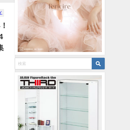
イ
年！
4
集