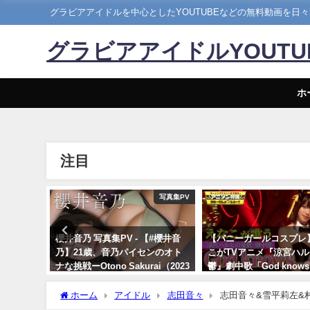
グラビアアイドルを中心としたYOUTUBEなどの無料動画を日
グラビアアイドルYOUT
ホ
注目
写真集PV
えなこ
【#櫻井音
【バニーガールコスプレ】えな
【1st写真集】「まるご
ンのオト
こがTVアニメ『涼宮ハルヒの憂
しました。【メイキング】 
ai（2023
鬱』劇中歌「God knows…」を
ぴ / marupiさんより
神カバー！！
11/07/2023
刊プレイボ
ホーム
アイドル
志田音々
志田音々&雪平莉左&村島
10/17/2024
ニーちゃんで登場!! ＜2023年1月4日発売・表紙撮影メイキング！＞