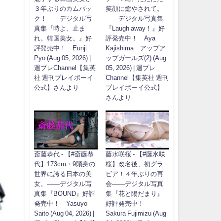
３年ぶりのカムバッ
笑顔に癒やされて。
ク！――デジタル写
――デジタル写真集
真集『時よ、止ま
『Laugh away！』好
れ。韓国美女。』好
評発売中！ Aya
評発売中！ Eunji
Kajishima アップア
Pyo (Aug 05, 2026) |
ップガールズ(2) (Aug
週プレChannel【集英
05, 2026) | 週プレ
社 週刊プレイボーイ
Channel【集英社 週刊
公式】さんより
プレイボーイ公式】
さんより
斎藤恭代 - 【#斎藤恭
藤水咲桜 - 【#藤水咲
代】173cm・9頭身の
桜】改名後、初グラ
世界に誇る日本の美
ビア！４年ぶりの再
女。――デジタル写
会――デジタル写真
真集『BOUND』好評
集『花と陽だまり』
発売中！ Yasuyo
好評発売中！
Saito (Aug 04, 2026) |
Sakura Fujimizu (Aug