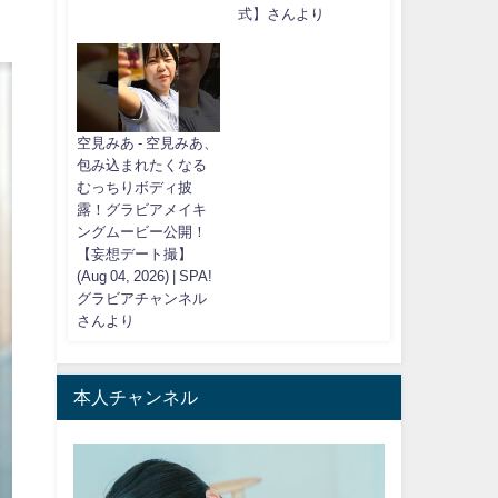
式】さんより
空見みあ - 空見みあ、
包み込まれたくなる
むっちりボディ披
露！グラビアメイキ
ングムービー公開！
【妄想デート撮】
(Aug 04, 2026) | SPA!
グラビアチャンネル
さんより
本人チャンネル