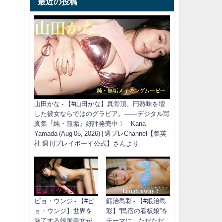
最近の投稿
山田かな - 【#山田かな】真骨頂。円熟味を増
した彼女ならではのグラビア。――デジタル写
真集『純・無垢』好評発売中！ Kana
Yamada (Aug 05, 2026) | 週プレChannel【集英
社 週刊プレイボーイ公式】さんより
ピョ・ウンジ - 【#ピ
鍛治島彩 - 【#鍛治島
ョ・ウンジ】世界を
彩】“民宿の看板娘”を
魅了する韓国美女が
テーマに、ただただ