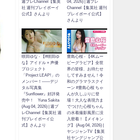
週プレChannel【集英
04, 2026) | 週プレ
社 週刊プレイボーイ
Channel【集英社 週刊
公式】さんより
プレイボーイ公式】
さんより
咲田ゆな - 【#咲田ゆ
豊島心桜 - 【4Kムー
な】アイドル × 声優
ビーグラビア】全世
プロジェクト
界の皆様、お待たせ
「Project LEAP!」の
してすみません！令
メンバー！――デジ
和のグラマラスクイ
タル写真集
ーン #豊島心桜 ちゃ
『Sunflower』好評発
んが久しぶりに登
売中！ Yuna Sakita
場！大人な表現力ま
(Aug 04, 2026) | 週プ
でつけた心桜ちゃん
レChannel【集英社 週
の水着撮影風景に没
刊プレイボーイ公
入密着！【メイキン
式】さんより
グ】 (Aug 04, 2026) |
ヤンジャンTV【集英
社ヤングジャンプ公