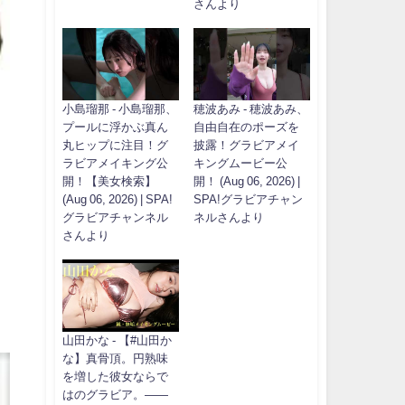
さんより
小島瑠那 - 小島瑠那、
穂波あみ - 穂波あみ、
プールに浮かぶ真ん
自由自在のポーズを
丸ヒップに注目！グ
披露！グラビアメイ
ラビアメイキング公
キングムービー公
開！【美女検索】
開！ (Aug 06, 2026) |
(Aug 06, 2026) | SPA!
SPA!グラビアチャン
グラビアチャンネル
ネルさんより
さんより
山田かな - 【#山田か
な】真骨頂。円熟味
を増した彼女ならで
はのグラビア。――