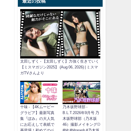
最近の投稿
太田しずく - 【太田しずく】力強く生きていく
【ミスマガジン2025】 (Aug 06, 2026) | ミスマ
ガTVさんより
十味 - 【4Kムービー
乃木坂野球部 -
グラビア】最新写真
B.L.T.2026年9月号 乃
集『ぽみ』の大人気
木坂野球部（乃木坂
にお応えして表紙で
46）撮影メイキング⚾️
再登場！初めてのベ
#blt #bltgraph #乃木坂