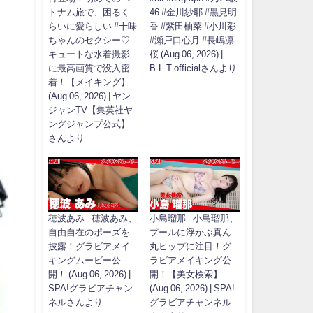
トナム旅で、困るく
46 #金川紗耶 #黒見明
らいに愛らしい #十味
香 #紫田柚菜 #小川彩
ちゃんのセクシー♡
#瀬戸口心月 #長嶋凛
キュートな水着撮影
桜 (Aug 06, 2026) |
に最高画質で没入密
B.L.T.officialさんより
着！【メイキング】
(Aug 06, 2026) | ヤン
ジャンTV【集英社ヤ
ングジャンプ公式】
さんより
穂波あみ - 穂波あみ、
小島瑠那 - 小島瑠那、
自由自在のポーズを
プールに浮かぶ真ん
披露！グラビアメイ
丸ヒップに注目！グ
キングムービー公
ラビアメイキング公
開！ (Aug 06, 2026) |
開！【美女検索】
SPA!グラビアチャン
(Aug 06, 2026) | SPA!
ネルさんより
グラビアチャンネル