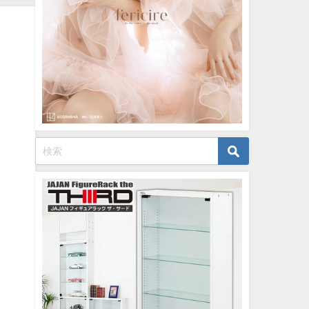
月06
英社ヤ
より