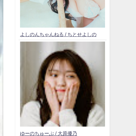
よしのんちゃんねる / ちとせよしの
ゆーのちゅーぶ / 大原優乃