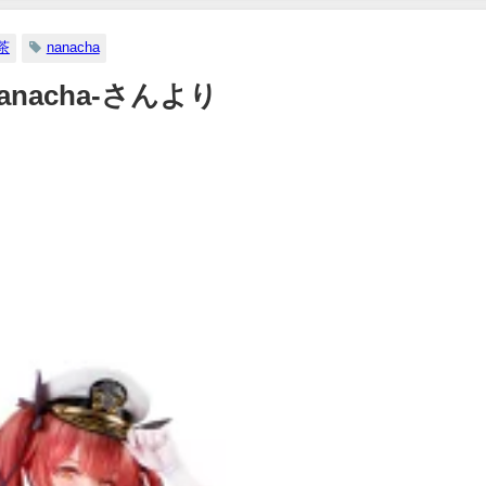
【メイキング】（2023年07
日） | ヤンジャンTV【集
茶
nanacha
ングジャンプ公式】さん
 -nanacha-さんより
07/06/2023