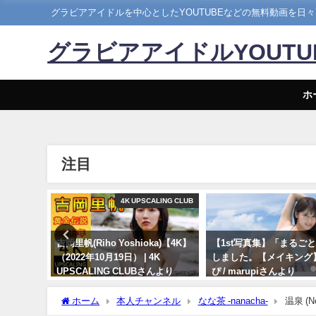
グラビアアイドルを中心としたYOUTUBEなどの無料動画を日
グラビアアイドルYOUT
ホ
注目
Hカップ
4K UPSCALING CLUB
】写真集
吉岡里帆(Riho Yoshioka)【4K】
【1st写真集】「まるご
露出な写
（2022年10月19日） | 4K
しました。【メイキング】 
4年07月
UPSCALING CLUBさんより
ぴ / marupiさんより
ンネルさん
10/19/2022
11/07/2023
ホーム
本人チャンネル
なな茶 -nanacha-
温泉 (No