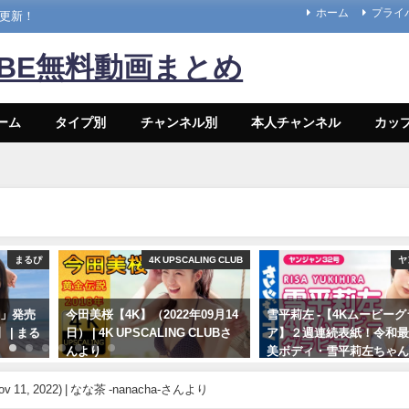
ホーム
プライ
々更新！
UBE無料動画まとめ
ーム
タイプ別
チャンネル別
本人チャンネル
カッ
まるぴ
4K UPSCALING CLUB
ヤ
と」発売
今田美桜【4K】（2022年09月14
雪平莉左 -【4Kムービー
| まる
日） | 4K UPSCALING CLUBさ
ア】２週連続表紙！令和
んより
美ボディ・雪平莉左ちゃん
笑みの国"タイで魅せる女
09/14/2022
笑み！カラフルでビビッ
v 11, 2022) | なな茶 -nanacha-さんより
着撮影に最高画質で没入