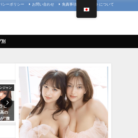
バシーポリシー
お問い合わせ
免責事項
当サイトについて
プ別
ンジャン
えなこ
4K UPSCALING
グラビ
【バニーガールコスプレ】えな
篠崎愛【4K】（2023年08月
最高の
こがTVアニメ『涼宮ハルヒの憂
日） | 4K UPSCALING CL
が"微
鬱』劇中歌「God knows…」を
んより
神の微
神カバー！！
08/25/2023
ドな水
10/17/2024
密着！