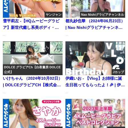
レイボーイ公式】さんより
ヤンジャン
Nao Nishiグラビアチャンネル
雪平莉左 -【HQムービーグラビ
都丸紗也華 （2024年06月23日）
ア】新世代癒し系美ボディ・雪
| Nao Nishiグラビアチャンネル
平莉左ちゃんが重大発表！人生
さんより
...
...
一度の初めての挑戦を控えた新
世代癒し系お姉さんの水着撮影
に没入密着！【メイキング】
（2022年02月17日） | ヤンジャ
ンTV【集英社ヤングジャンプ公
DOLCE グラビアCh【白夜書房 DOLCE
公式】
Jカップ
式】さんより
いけちゃん （2024年10月02日）
伊織いお - 【Vlog】お姉様に誕
| DOLCEグラビアCH【株式会社
生日祝ってもらったよ！🎉 | 伊織
白夜書房 DOLCE公式】さんより
いおの愛の鞭は結構イタいさん
...
...
より