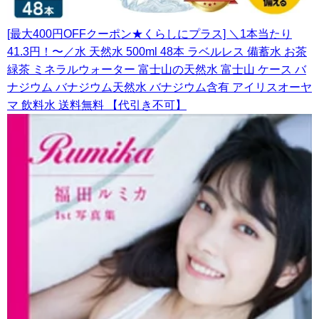
[最大400円OFFクーポン★くらしにプラス] ＼1本当たり
41.3円！〜／水 天然水 500ml 48本 ラベルレス 備蓄水 お茶
緑茶 ミネラルウォーター 富士山の天然水 富士山 ケース バ
ナジウム バナジウム天然水 バナジウム含有 アイリスオーヤ
マ 飲料水 送料無料 【代引き不可】