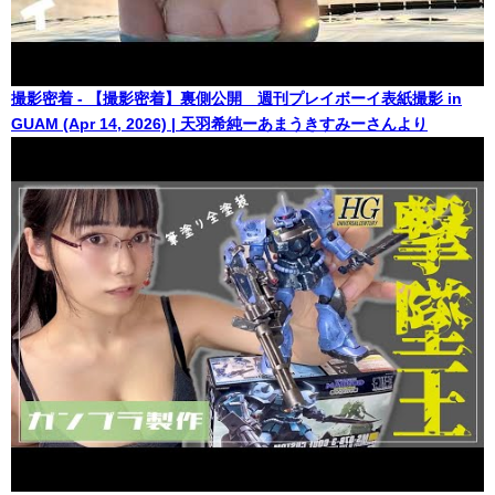
撮影密着 - 【撮影密着】裏側公開 週刊プレイボーイ表紙撮影 in
GUAM (Apr 14, 2026) | 天羽希純ーあまうきすみーさんより