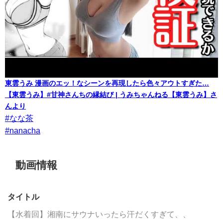
東雲うみ 漫画のエッ！なシーンを再現したら色々アウトすぎた…
【東雲うみ】#甘神さんちの縁結び | うみちゃんねる【東雲うみ】さ
んより
#なな茶
#nanacha
動画情報
タイトル
【水着回】湘南にサウナいったら汗だくすぎて、、