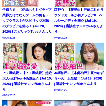
伊織もえ - 【伊織もえ】グラビア
荻野心 - 【荻野心】芸能二世のラ
業界だけでなくゲームの腕もト
ウンドガールが初グラビア‼︎ ヘ
ップクラス！がスピリッツ本誌
ルシーボディ全開☆ (Jul 19,
のグラビアを飾る！ (Jul 20,
2026) | 講談社ヤンマガchさんよ
2026) | スピリッツTubeさんより
り
07/20/2026
07/19/2026
上ノ堀結愛 - 【上ノ堀結愛】超絶
本郷柚巴 - 【本郷柚巴】夏のゆず
大人っぽNewゆあ爆誕☆ (Jul 19,
ちゃん、反則級!! (Jul 19, 2026)
2026) | 講談社ヤンマガchさんよ
| 講談社ヤンマガchさんより
り
07/19/2026
07/19/2026