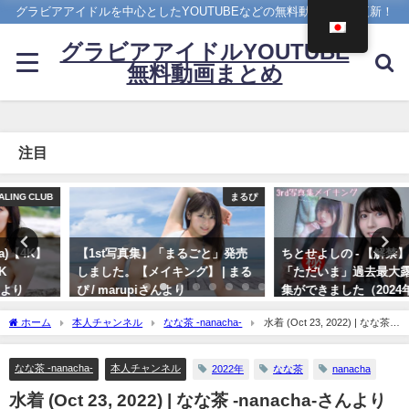
グラビアアイドルを中心としたYOUTUBEなどの無料動画を日々更新！
グラビアアイドルYOUTUBE
無料動画まとめ
注目
まるぴ
Hカップ
【1st写真集】「まるごと」発売
ちとせよしの - 【解禁】写真集
しました。【メイキング】 | まる
「ただいま」過去最大露出な写真
ぴ / marupiさんより
集ができました（2024年07月26
日） | よしのんチャンネルさんよ
11/07/2023
ホーム
本人チャンネル
なな茶 -nanacha-
水着 (Oct 23, 2022) | なな茶 -
り
nanacha-さんより
07/26/2024
なな茶 -nanacha-
本人チャンネル
2022年
なな茶
nanacha
水着 (Oct 23, 2022) | なな茶 -nanacha-さんより