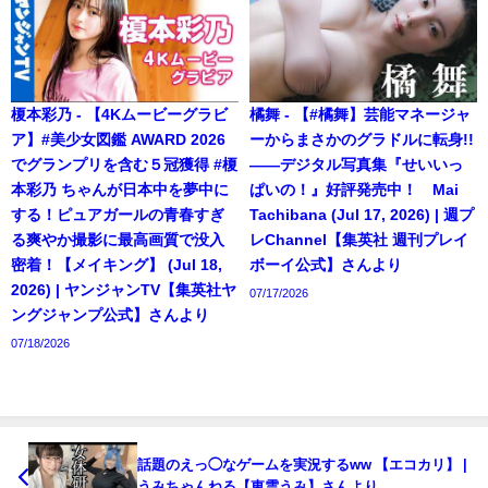
榎本彩乃 - 【4Kムービーグラビ
橘舞 - 【#橘舞】芸能マネージャ
ア】#美少女図鑑 AWARD 2026
ーからまさかのグラドルに転身!!
でグランプリを含む５冠獲得 #榎
――デジタル写真集『せいいっ
本彩乃 ちゃんが日本中を夢中に
ぱいの！』好評発売中！ Mai
する！ピュアガールの青春すぎ
Tachibana (Jul 17, 2026) | 週プ
る爽やか撮影に最高画質で没入
レChannel【集英社 週刊プレイ
密着！【メイキング】 (Jul 18,
ボーイ公式】さんより
2026) | ヤンジャンTV【集英社ヤ
07/17/2026
ングジャンプ公式】さんより
07/18/2026
話題のえっ◯なゲームを実況するww 【エコカリ】 |
うみちゃんねる【東雲うみ】さんより