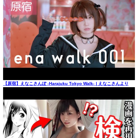
【原宿】えなこさんぽ -Harajuku Tokyo Walk- | えなこさんより