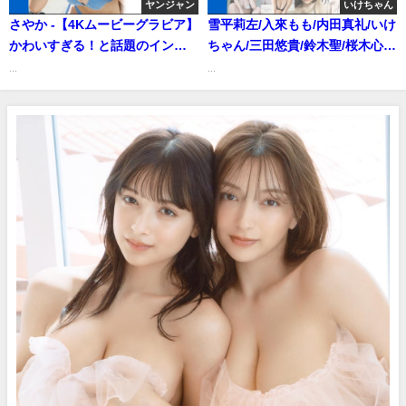
ヤンジャン
いけちゃん
さやか -【4Kムービーグラビア】
雪平莉左/入來もも/内田真礼/いけ
かわいすぎる！と話題のインフ
ちゃん/三田悠貴/鈴木聖/桜木心
ルエンサー #さやか ちゃんがYJ
菜/上田操/黒嵜菜々子/村島未悠/
...
...
に初登場！キュートな笑顔に爽
かとゆり/白濱美兎/メイキング
やかな色気…ドキドキが止まら
（2023年08月18日） | ヤンジャ
ない初めての水着撮影風景に没
ンTV【集英社ヤングジャンプ公
入密着！【メイキング】（2025
式】さんより
年03月07日） | ヤンジャン
TV【集英社ヤングジャンプ公
式】さんより