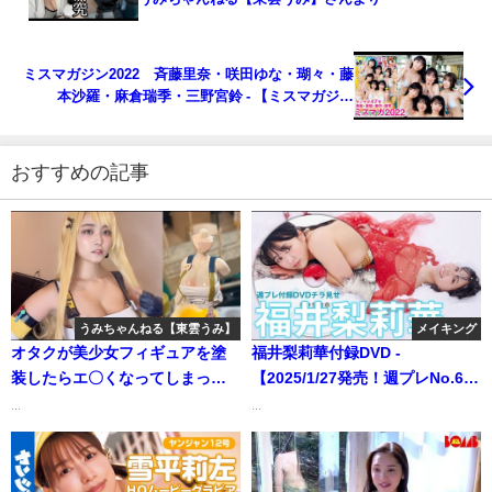
ミスマガジン2022 斉藤里奈・咲田ゆな・瑚々・藤
本沙羅・麻倉瑞季・三野宮鈴 - 【ミスマガジン
2022】40周年の名門ミスコン、勝ち抜いた６名を大
発表♡【YM47号】（2022年10月23日） | 講談社ヤ
ンマガchさんより
おすすめの記事
うみちゃんねる【東雲うみ】
メイキング
オタクが美少女フィギュアを塗
福井梨莉華付録DVD -
装したらエ〇くなってしまった
【2025/1/27発売！週プレNo.6付
【東雲うみ】#ギアスト | うみち
録DVDチラ見せ♪】『グラジャ
...
...
ゃんねる【東雲うみ】さんより
パ！』ならDVDが視聴できる♪ #
福井梨莉華（2025年01月27日）
| 週プレChannel【集英社 週刊プ