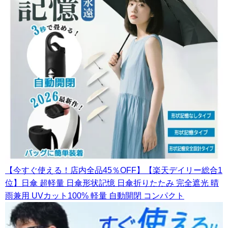
【今すぐ使える！店内全品45％OFF】【楽天デイリー総合1
位】日傘 超軽量 日傘形状記憶 日傘折りたたみ 完全遮光 晴
雨兼用 UVカット100% 軽量 自動開閉 コンパクト