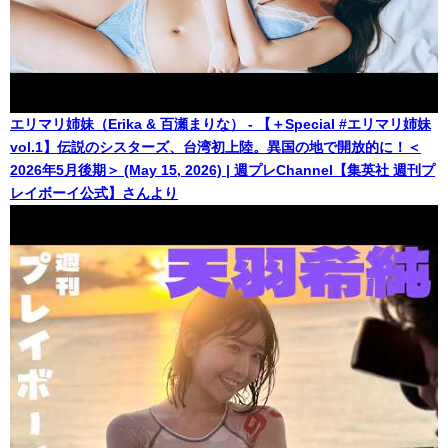
エリマリ姉妹（Erika & 百瀬まりな） - 【＋Special #エリマリ姉妹
vol.1】伝説のシスターズ、台湾初上陸。異国の地で開放的に！＜
2026年5月後期＞ (May 15, 2026) | 週プレChannel【集英社 週刊プ
レイボーイ公式】さんより