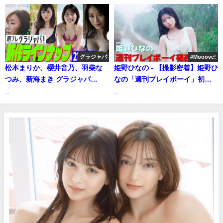
講談社ヤンマガchさんより
Nagatsuki's Gravure Teaser～
（2022年03月03日） | 週プレ
Channel【集英社 週刊プレイボ
ーイ公式】さんより
グラジャパ
#Mooove!
松本まりか、櫻井音乃、羽柴な
姫野ひなの - 【撮影密着】姫野ひ
つみ、新海まき グラジャパ
なの「週刊プレイボーイ」初表
（2021年06月07日） | 週プレ
紙の撮影裏側を見せちゃいます✨
...
...
Channel【集英社 週刊プレイボ
(Mar 09, 2026) | ゼロイチTVさん
ーイ公式】さんより
より