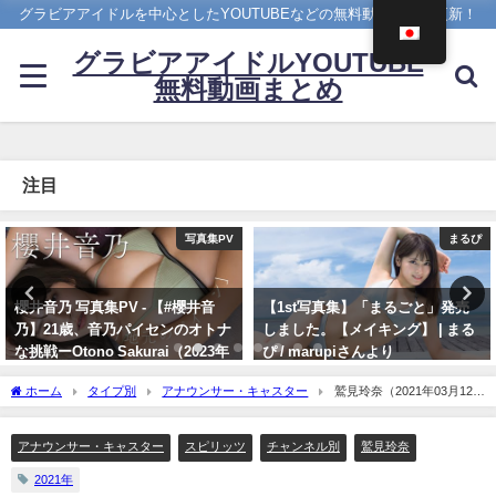
グラビアアイドルを中心としたYOUTUBEなどの無料動画を日々更新！
グラビアアイドルYOUTUBE
無料動画まとめ
注目
写真集PV
まるぴ
 - 【#櫻井音
【1st写真集】「まるごと」発売
【バニーガール
パイセンのオトナ
しました。【メイキング】 | まる
がTVアニメ『涼
kurai（2023年
ぴ / marupiさんより
鬱』劇中歌「God
プレChannel【集
神カバー！！
11/07/2023
ホーム
タイプ別
アナウンサー・キャスター
鷲見玲奈（2021年03月12
ボーイ公式】さん
10/17/2024
日） | スピリッツTubeさんより
アナウンサー・キャスター
スピリッツ
チャンネル別
鷲見玲奈
2021年