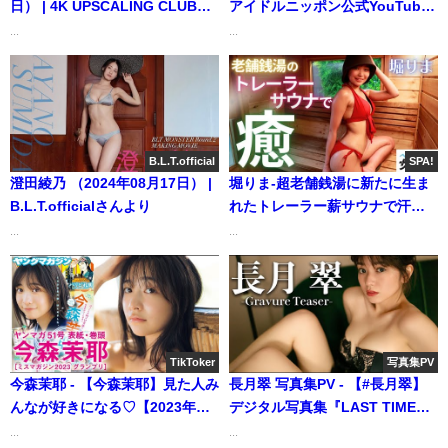
日） | 4K UPSCALING CLUBさ
アイドルニッポン公式YouTube
んより
チャンネルさんより
...
...
B.L.T.official
SPA!
澄田綾乃 （2024年08月17日） |
堀りま-超老舗銭湯に新たに生ま
B.L.T.officialさんより
れたトレーラー薪サウナで汗を
流す！ (May 26, 2025) | SPA!さ
...
...
んより
TikToker
写真集PV
今森茉耶 - 【今森茉耶】見た人み
長月翠 写真集PV - 【#長月翠】
んなが好きになる♡【2023年
デジタル写真集『LAST TIME』
YM51号】（2023年11月19日） |
発売記念PV～Midori
...
...