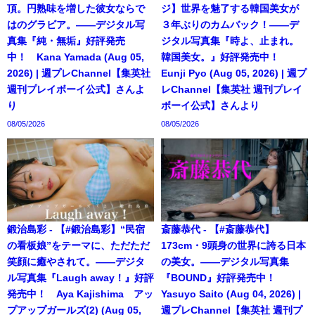
頂。円熟味を増した彼女ならで
ジ】世界を魅了する韓国美女が
はのグラビア。――デジタル写
３年ぶりのカムバック！――デ
真集『純・無垢』好評発売
ジタル写真集『時よ、止まれ。
中！ Kana Yamada (Aug 05,
韓国美女。』好評発売中！
2026) | 週プレChannel【集英社
Eunji Pyo (Aug 05, 2026) | 週プ
週刊プレイボーイ公式】さんよ
レChannel【集英社 週刊プレイ
り
ボーイ公式】さんより
08/05/2026
08/05/2026
鍛治島彩 - 【#鍛治島彩】“民宿
斎藤恭代 - 【#斎藤恭代】
の看板娘”をテーマに、ただただ
173cm・9頭身の世界に誇る日本
笑顔に癒やされて。――デジタ
の美女。――デジタル写真集
ル写真集『Laugh away！』好評
『BOUND』好評発売中！
発売中！ Aya Kajishima アッ
Yasuyo Saito (Aug 04, 2026) |
プアップガールズ(2) (Aug 05,
週プレChannel【集英社 週刊プ