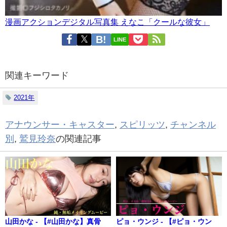
漫画アクションデジタル写真集 えなこ「クールな彼女」
LINE
関連キーワード
2021年
アナウンサー・キャスター
,
スピリッツ
,
チャンネル
別
,
鷲見玲奈
の関連記事
山田かな - 【#山田かな】真骨
ピョ・ウンジ - 【#ピョ・ウン