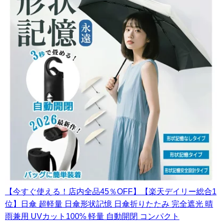
【今すぐ使える！店内全品45％OFF】【楽天デイリー総合1
位】日傘 超軽量 日傘形状記憶 日傘折りたたみ 完全遮光 晴
雨兼用 UVカット100% 軽量 自動開閉 コンパクト