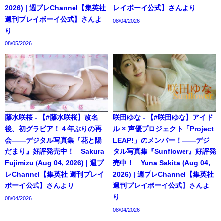
2026) | 週プレChannel【集英社
レイボーイ公式】さんより
週刊プレイボーイ公式】さんよ
08/04/2026
り
08/05/2026
藤水咲桜 - 【#藤水咲桜】改名
咲田ゆな - 【#咲田ゆな】アイド
後、初グラビア！４年ぶりの再
ル × 声優プロジェクト「Project
会――デジタル写真集『花と陽
LEAP!」のメンバー！――デジ
だまり』好評発売中！ Sakura
タル写真集『Sunflower』好評発
Fujimizu (Aug 04, 2026) | 週プ
売中！ Yuna Sakita (Aug 04,
レChannel【集英社 週刊プレイ
2026) | 週プレChannel【集英社
ボーイ公式】さんより
週刊プレイボーイ公式】さんよ
り
08/04/2026
08/04/2026