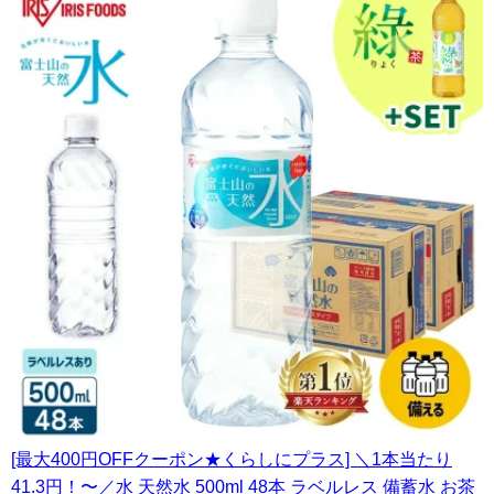
[最大400円OFFクーポン★くらしにプラス] ＼1本当たり
41.3円！〜／水 天然水 500ml 48本 ラベルレス 備蓄水 お茶