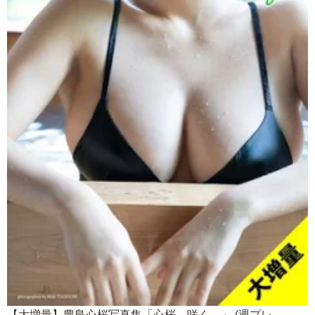
【大増量】豊島心桜写真集「心桜、咲く。」 (週プレ