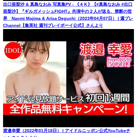
出口亜梨沙 & 真島なおみ 写真集PV - 《４Ｋ》【#真島なおみ #出口
亜梨沙】『ギルガメッシュFIGHT』共演中の２人が送る、禁断の世
界 Naomi Majima & Arisa Deguchi（2023年04月07日） | 週プレ
Channel【集英社 週刊プレイボーイ公式】さんより
渡邉幸愛（2022年01月18日） | アイドルニッポン公式YouTubeチ