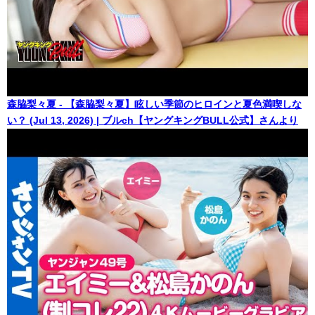
森脇梨々夏 - 【森脇梨々夏】眩しい季節のヒロインと夏色満喫しな
い？ (Jul 13, 2026) | ブルch【ヤングキングBULL公式】さんより