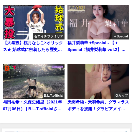
ナへ！ヒューマンロウリュが最
水湊まり花 柚乃りか・水原ゆき -
高な御成桑拿 #ミスSPA (Mar
2026/6/1週発売＜豊島心桜、芳
09, 2026) | SPA!グラビアチャン
賀礼（NMB48）、細谷さら、
ネルさんより
佐々木ほのか、赤間四季
(#Mooove!)、佐野なぎさ、汐見
ゼロイチファミリア
＋Special
まとい（yosugala）、平井こと
【大暴投】桃月なしこ×オリック
福井梨莉華 +Special - 【＋
水湊まり花 柚乃りか、水原ゆき
ス★ 始球式に密着したら歴史的
Special #福井梨莉華 vol.2】
＞ (Aug 02, 2026) | 週プレ
瞬間に立ち会えた | ゼロイチTV
2025年の大本命！マシュマロぷ
...
...
Channel【集英社 週刊プレイボ
さんより
にぷに天使、降臨。＜2024年12
ーイ公式】さんより
月後期＞―Ririka Fukui（2024
年12月13日） | 週プレ
Channel【集英社 週刊プレイボ
ーイ公式】さんより
B.L.T.official
Gカップ
与田祐希・久保史緒里（2021年
天羽希純 - 天羽希純、グラマラス
07月06日） | B.L.T.officialさん
ボディを披露！グラビアメイキ
より
ングムービー公開！【旬撮ガー
...
...
ル】 (Jul 03, 2026) | SPA!グラビ
アチャンネルさんより