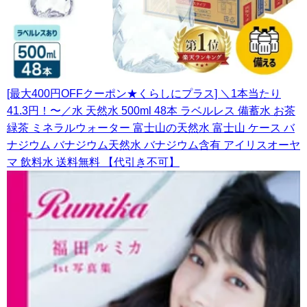
[最大400円OFFクーポン★くらしにプラス] ＼1本当たり
41.3円！〜／水 天然水 500ml 48本 ラベルレス 備蓄水 お茶
緑茶 ミネラルウォーター 富士山の天然水 富士山 ケース バ
ナジウム バナジウム天然水 バナジウム含有 アイリスオーヤ
マ 飲料水 送料無料 【代引き不可】