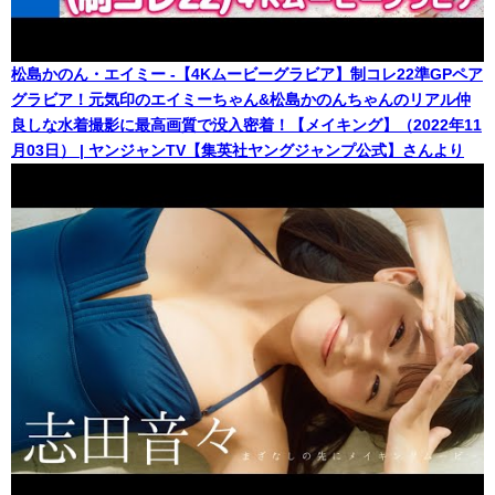
松島かのん・エイミー -【4Kムービーグラビア】制コレ22準GPペア
グラビア！元気印のエイミーちゃん&松島かのんちゃんのリアル仲
良しな水着撮影に最高画質で没入密着！【メイキング】（2022年11
月03日） | ヤンジャンTV【集英社ヤングジャンプ公式】さんより