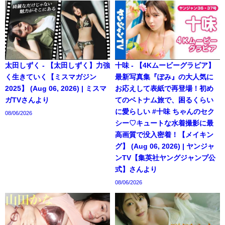
太田しずく - 【太田しずく】力強
十味 - 【4Kムービーグラビア】
く生きていく【ミスマガジン
最新写真集『ぽみ』の大人気に
2025】 (Aug 06, 2026) | ミスマ
お応えして表紙で再登場！初め
ガTVさんより
てのベトナム旅で、困るくらい
に愛らしい #十味 ちゃんのセク
08/06/2026
シー♡キュートな水着撮影に最
高画質で没入密着！【メイキン
グ】 (Aug 06, 2026) | ヤンジャ
ンTV【集英社ヤングジャンプ公
式】さんより
08/06/2026