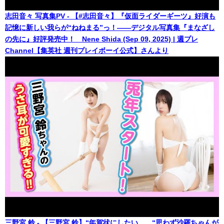
志田音々 写真集PV - 【#志田音々】『仮面ライダーギーツ』好演も
記憶に新しい我らが“ねねまる”っ！――デジタル写真集『まなざし
の先に』好評発売中！ Nene Shida (Sep 09, 2025) | 週プレ
Channel【集英社 週刊プレイボーイ公式】さんより
三野宮 鈴 - 【三野宮 鈴】“年賀状にしたい……“思わず沙羅ちゃんが