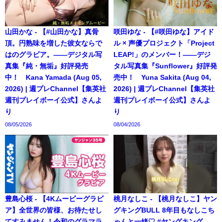
山田かな - 【#山田かな】真骨
咲田ゆな - 【#咲田ゆな】アイド
頂。円熟味を増した彼女ならで
ル × 声優プロジェクト「Project
はのグラビア。――デジタル写
LEAP!」のメンバー！――デジ
真集『純・無垢』好評発売
タル写真集『Sunflower』好評発
中！ Kana Yamada (Aug 05,
売中！ Yuna Sakita (Aug 04,
2026) | 週プレChannel【集英社
2026) | 週プレChannel【集英社
週刊プレイボーイ公式】さんよ
週刊プレイボーイ公式】さんよ
り
り
08/05/2026
08/04/2026
豊島心桜 - 【4Kムービーグラビ
桃月なしこ - 【桃月なしこ】ヤン
ア】全世界の皆様、お待たせし
グキングBULL 8年目もなしこち
てすみません！令和のグラマラ
ゃんと一緒♡ #ヤングキング