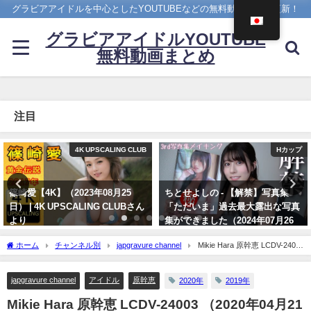
グラビアアイドルを中心としたYOUTUBEなどの無料動画を日々更新！
グラビアアイドルYOUTUBE
無料動画まとめ
注目
Hカップ
アイドルニッポン
ちとせよしの - 【解禁】写真集
久松郁実 いくみんのスポコス“I
「ただいま」過去最大露出な写真
LOVE SPORTS！” （2018年03月
集ができました（2024年07月26
14日） | アイドルニッポン公式
日） | よしのんチャンネルさんよ
YouTubeチャンネルさんより
ホーム
チャンネル別
japgravure channel
Mikie Hara 原幹恵 LCDV-24003
り
07/14/2024
（2020年04月21日） | japgravure channelさんより
07/26/2024
japgravure channel
アイドル
原幹恵
2020年
2019年
Mikie Hara 原幹恵 LCDV-24003 （2020年04月21