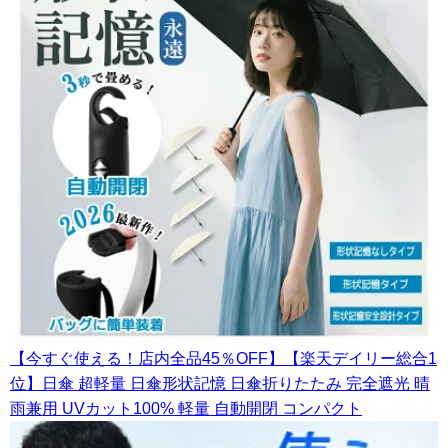
【今すぐ使える！店内全品45％OFF】【楽天デイリー総合1
位】日傘 超軽量 日傘形状記憶 日傘折りたたみ 完全遮光 晴
雨兼用 UVカット100% 軽量 自動開閉 コンパクト