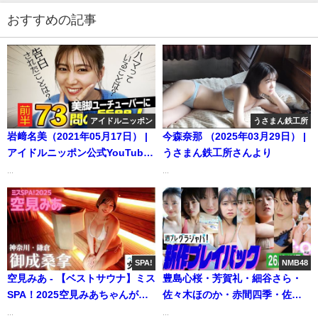
おすすめの記事
アイドルニッポン
うさまん鉄工所
岩﨑名美（2021年05月17日） |
今森奈那 （2025年03月29日） |
アイドルニッポン公式YouTube
うさまん鉄工所さんより
チャンネルさんより
...
...
SPA!
NMB48
空見みあ - 【ベストサウナ】ミス
豊島心桜・芳賀礼・細谷さら・
SPA！2025空見みあちゃんが鎌
佐々木ほのか・赤間四季・佐野
倉にオープンしたばかりのサウ
なぎさ・汐見まとい・平井こと
...
...