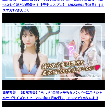
つぶやくほどの可愛さ！【干支コスプレ】（2023年01月05日） | ミ
スマガTVさんより
西尾希美 - 【西尾希美】"らしさ"全開ッ❤️あるメンバーにスペシャ
ルサプライズも！？（2023年11月02日） | ミスマガTVさんより