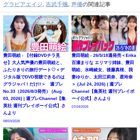
グラビアエイジ
,
吉武千颯
,
声優
の関連記事
豊田萌絵 - 【付録DVDチラ見
豊田萌絵 - 26/5/18週発売＜Erika
せ】大人気声優の豊田萌絵と、
百瀬まりな エリマリ姉妹、豊田
ふたりきりの旅行デート♡＜デ
萌絵、水崎綾女、後藤真桜、我
ジタル版でDVD視聴できるのは
妻ゆりか、太田江莉奈、星玲奈
グラジャパ！だけ!!＞ 週プレ
＞ (Jul 24, 2026) | 週プレ
No.33（2026/8/3発売） (Aug
Channel【集英社 週刊プレイボ
03, 2026) | 週プレChannel【集
ーイ公式】さんより
英社 週刊プレイボーイ公式】さ
07/24/2026
んより
08/03/2026