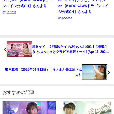
エイジch【KADOKAWAドラゴ
05, 2026) | グラビアンエイジ
ンエイジ公式CH】さんより
ch【KADOKAWAドラゴンエイ
ジ公式CH】さんより
07/17/2026
06/05/2026
風吹ケイ - 【 #風吹ケイ のJやねん! #001 】#柳瀬さ
き とぶっちゃけグラビア界隈トーク! (Apr 11, 2025)
| MEN'S DVD Channelさんより
瀬戸真凛 （2025年04月12日） | うさまん鉄工所さん
より
おすすめの記事