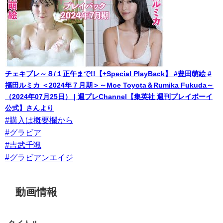
チェキプレ～８/１正午まで!!【+Special PlayBack】 #豊田萌絵 #
福田ルミカ ＜2024年７月期＞～Moe Toyota＆Rumika Fukuda～
（2024年07月25日） | 週プレChannel【集英社 週刊プレイボーイ
公式】さんより
#購入は概要欄から
#グラビア
#吉武千颯
#グラビアンエイジ
動画情報