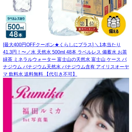
[最大400円OFFクーポン★くらしにプラス] ＼1本当たり
41.3円！〜／水 天然水 500ml 48本 ラベルレス 備蓄水 お茶
緑茶 ミネラルウォーター 富士山の天然水 富士山 ケース バ
ナジウム バナジウム天然水 バナジウム含有 アイリスオーヤ
マ 飲料水 送料無料 【代引き不可】