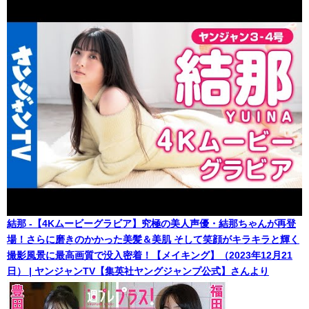
結那 -【4Kムービーグラビア】究極の美人声優・結那ちゃんが再登
場！さらに磨きのかかった美髪＆美肌 そして笑顔がキラキラと輝く
撮影風景に最高画質で没入密着！【メイキング】（2023年12月21
日） | ヤンジャンTV【集英社ヤングジャンプ公式】さんより