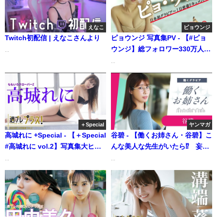
えなこ
ピョウンジ
Twitch初配信 | えなこさんより
ピョウンジ 写真集PV - 【#ピョ
ウンジ】総フォロワー330万人！
...
韓国の人気YouTuber日本初グラ
...
ビア～１日密着ドキュメント～
（2023年04月26日） | 週プレ
Channel【集英社 週刊プレイボ
ーイ公式】さんより
＋Special
ヤンマガ
高城れに +Special - 【＋Special
谷碧 - 【働くお姉さん・谷碧】こ
#高城れに vol.2】写真集大ヒッ
んな美人な先生がいたら⁉️ 妄想
ト発売中！アザーカットとメイ
ショートドラマ！ (Nov 03,
...
...
キングムービーをたっぷりお届
2025) | 講談社ヤンマガchさんよ
け♪ ＜2023年10月後期＞
り
―Reni Takagi（2023年10月13
日） | 週プレChannel【集英社
週刊プレイボーイ公式】さんよ