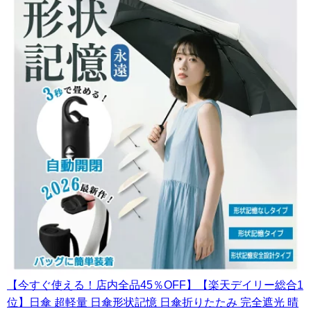
【今すぐ使える！店内全品45％OFF】【楽天デイリー総合1
位】日傘 超軽量 日傘形状記憶 日傘折りたたみ 完全遮光 晴