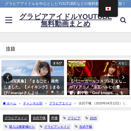
グラビアアイドルを中心としたYOUTUBEなどの無料動画を日々更新！
グラビアアイドルYOUTUBE
無料動画まとめ
注目
えなこ
4K UPSCALING CLUB
【バニーガールコスプレ】えなこ
今田美桜【4K】（2022年09月14
がTVアニメ『涼宮ハルヒの憂
日） | 4K UPSCALING CLUBさん
鬱』劇中歌「God knows…」を
より
神カバー！！
09/14/2022
ホーム
チャンネル別
グラビアエイジ
吉武千颯 （2025年04月12日） |
10/17/2024
グラビアンエイジch【KADOKAWAドラゴンエイジ公式CH】さんより
グラビアエイジ
吉武千颯
声優
グラビア
2025
購入は概要欄から
グラビアンエイジ
吉武千颯