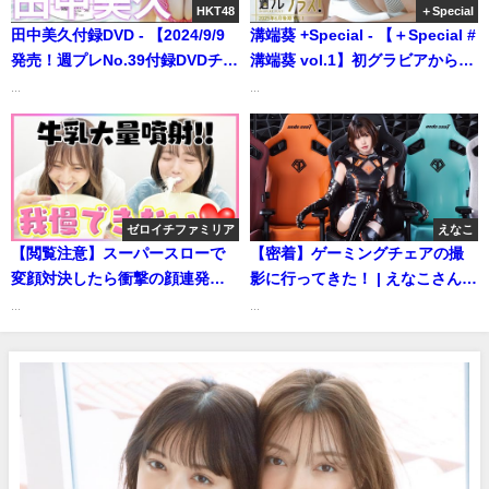
HKT48
＋Special
り
田中美久付録DVD - 【2024/9/9
溝端葵 +Special - 【＋Special #
発売！週プレNo.39付録DVDチラ
溝端葵 vol.1】初グラビアからわ
見せ♪】『グラジャパ！』なら
ずか3カ月。“seju”の超新星が早
...
...
DVDが視聴できる♪ #田中美久
くもカバーガールで登場‼︎ ＜
（2024年09月09日） | 週プレ
2025年6月後期＞―Aoi
Channel【集英社 週刊プレイボ
Mizobata（Jun 13, 2025） | 週
ーイ公式】さんより
プレChannel【集英社 週刊プレ
イボーイ公式】さんより
ゼロイチファミリア
えなこ
【閲覧注意】スーパースローで
【密着】ゲーミングチェアの撮
変顔対決したら衝撃の顔連発で
影に行ってきた！ | えなこさんよ
牛乳噴射ｗｗ | ゼロイチTVさん
り
...
...
より