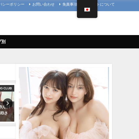
バシーポリシー
お問い合わせ
免責事項
当サイトについて
プ別
NG CLUB
【兒玉遥公式】はるっぴちゃんねる
アイドル
9月14
兒玉遥（2022年11月27日） | こ
久松郁実 いくみんのスポコス
LUBさ
だまちゃんねる【公式】さんよ
LOVE SPORTS！” （2018
り
月14日） | アイドルニッポ
YouTubeチャンネルさんよ
11/27/2022
07/14/2024