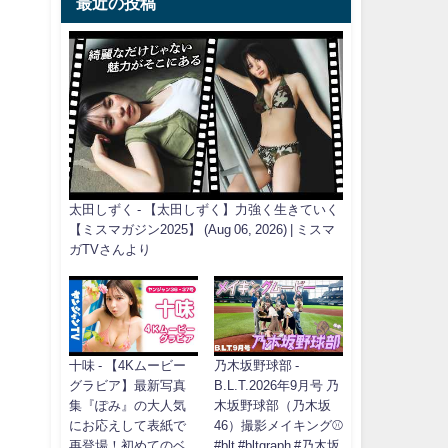
最近の投稿
太田しずく - 【太田しずく】力強く生きていく
【ミスマガジン2025】 (Aug 06, 2026) | ミスマ
ガTVさんより
十味 - 【4Kムービー
乃木坂野球部 -
グラビア】最新写真
B.L.T.2026年9月号 乃
集『ぽみ』の大人気
木坂野球部（乃木坂
にお応えして表紙で
46）撮影メイキング⚾️
再登場！初めてのベ
#blt #bltgraph #乃木坂