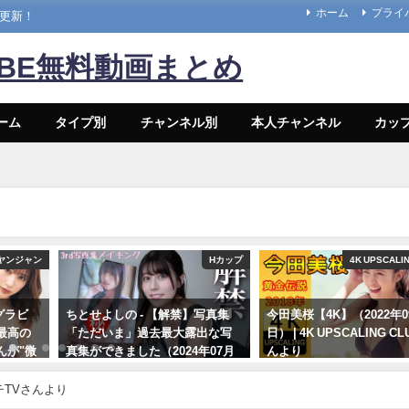
ホーム
プライ
々更新！
UBE無料動画まとめ
ーム
タイプ別
チャンネル別
本人チャンネル
カッ
ヤンジャン
Hカップ
4K UPSCALI
グラビ
ちとせよしの - 【解禁】写真集
今田美桜【4K】（2022年0
最高の
「ただいま」過去最大露出な写
日） | 4K UPSCALING C
んが"微
真集ができました（2024年07月
んより
女神の微
26日） | よしのんチャンネルさん
09/14/2022
ドな水
より
イチTVさんより
密着！