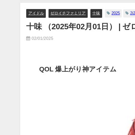
り
【メイキング】（2023年0
日） | ヤンジャンTV【
アイドル
ゼロイチファミリア
十味
2025
2i
ングジャンプ公式】さん
十味 （2025年02月01日） |
07/06/2023
02/01/2025
QOL 爆上がり神アイテム