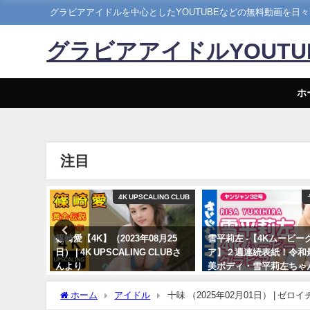
グラビアアイドルを中心としたYOUTUBEなどの無料動画を日
グラビアアイドルYOUT
ホ
注目
メイキング
4K UPSCALING CLUB
18発売！週
篠崎愛【4K】（2023年08月25
雪平莉左 -【4Kムービー
チラ見せ
日） | 4K UPSCALING CLUBさ
ア】２週連続表紙！令和
らDVDが
んより
美ボディ・雪平莉左ちゃ
Hina
笑みの国"タイで魅せる
08/25/2023
5日） | 週
笑み！カラフルでビビッ
ホーム
アイドル
十味 （2025年02月01日） | ゼロ
 週刊プレ
着撮影に最高画質で没入