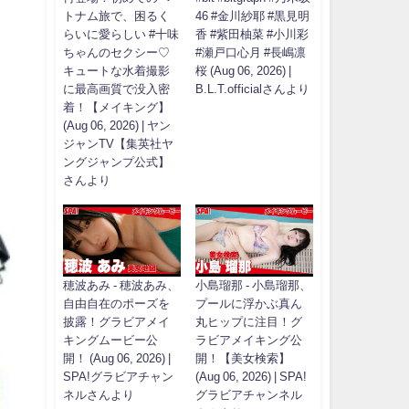
トナム旅で、困るく
46 #金川紗耶 #黒見明
らいに愛らしい #十味
香 #紫田柚菜 #小川彩
ちゃんのセクシー♡
#瀬戸口心月 #長嶋凛
キュートな水着撮影
桜 (Aug 06, 2026) |
に最高画質で没入密
B.L.T.officialさんより
着！【メイキング】
(Aug 06, 2026) | ヤン
ジャンTV【集英社ヤ
ングジャンプ公式】
さんより
穂波あみ - 穂波あみ、
小島瑠那 - 小島瑠那、
自由自在のポーズを
プールに浮かぶ真ん
披露！グラビアメイ
丸ヒップに注目！グ
キングムービー公
ラビアメイキング公
開！ (Aug 06, 2026) |
開！【美女検索】
SPA!グラビアチャン
(Aug 06, 2026) | SPA!
ネルさんより
グラビアチャンネル