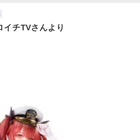
07/26/2024
7月06
集英社ヤ
2
より
 ゼロイチTVさんより