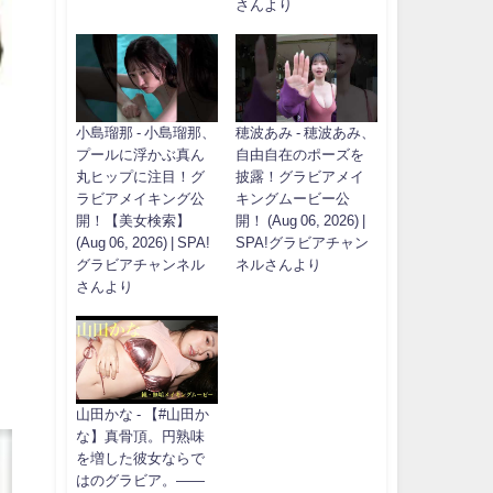
さんより
小島瑠那 - 小島瑠那、
穂波あみ - 穂波あみ、
プールに浮かぶ真ん
自由自在のポーズを
丸ヒップに注目！グ
披露！グラビアメイ
ラビアメイキング公
キングムービー公
開！【美女検索】
開！ (Aug 06, 2026) |
(Aug 06, 2026) | SPA!
SPA!グラビアチャン
グラビアチャンネル
ネルさんより
さんより
山田かな - 【#山田か
な】真骨頂。円熟味
を増した彼女ならで
はのグラビア。――