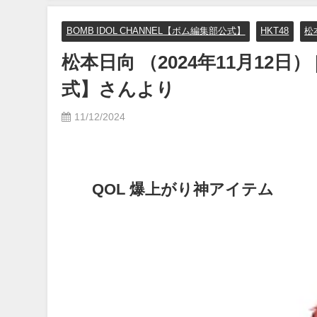
イボーイ公式】さんより
BOMB IDOL CHANNEL【ボム編集部公式】
HKT48
松
12/15/2023
松本日向 （2024年11月12日） 
式】さんより
11/12/2024
QOL 爆上がり神アイテム