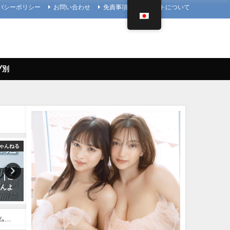
バシーポリシー
お問い合わせ
免責事項
当サイトについて
プ別
ゃんねる
写真集PV
4K UPSCALING
| こ
櫻井音乃 写真集PV - 【#櫻井音
今田美桜【4K】（2022年09
さんよ
乃】21歳、音乃パイセンのオト
日） | 4K UPSCALING CL
ナな挑戦ーOtono Sakurai（2023
んより
年12月20日） | 週プレ
09/14/2022
Channel【集英社 週刊プレイボ
ボム編
ーイ公式】さんより