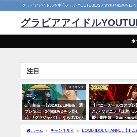
グラビアアイドルを中心としたYOUTUBEなどの無料動画を日
グラビアアイドルYOUT
ホ
注目
LING CLUB
メイキング
8月25
菊地姫奈 - 【2023/12/18発売！週
【バニーガールコスプレ
 CLUBさ
プレNo.1・2付録DVDチラ見せ
こがTVアニメ『涼宮ハ
♪】『グラジャパ！』ならDVDが
鬱』劇中歌「God know
視聴できる♪ #菊地姫奈 Hina
神カバー！！
Kikuchi（2023年12月15日） | 週
ホーム
チャンネル別
BOMB IDOL CHANNEL【
10/17/2024
プレChannel【集英社 週刊プレ
集部公式】さんより