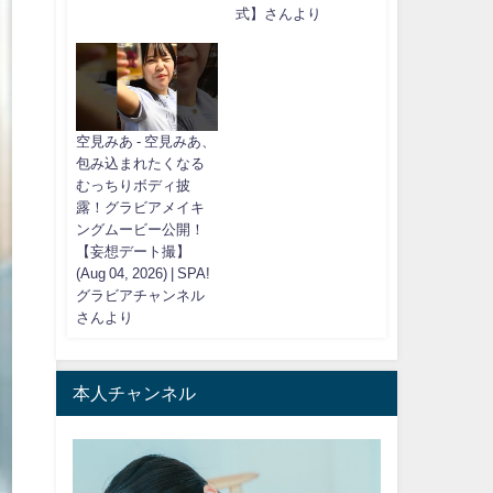
式】さんより
空見みあ - 空見みあ、
包み込まれたくなる
むっちりボディ披
露！グラビアメイキ
ングムービー公開！
【妄想デート撮】
(Aug 04, 2026) | SPA!
グラビアチャンネル
さんより
本人チャンネル