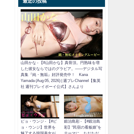
最近の投稿
山田かな - 【#山田かな】真骨頂。円熟味を増
した彼女ならではのグラビア。――デジタル写
真集『純・無垢』好評発売中！ Kana
Yamada (Aug 05, 2026) | 週プレChannel【集英
社 週刊プレイボーイ公式】さんより
ピョ・ウンジ - 【#ピ
鍛治島彩 - 【#鍛治島
ョ・ウンジ】世界を
彩】“民宿の看板娘”を
魅了する韓国美女が
テーマに、ただただ