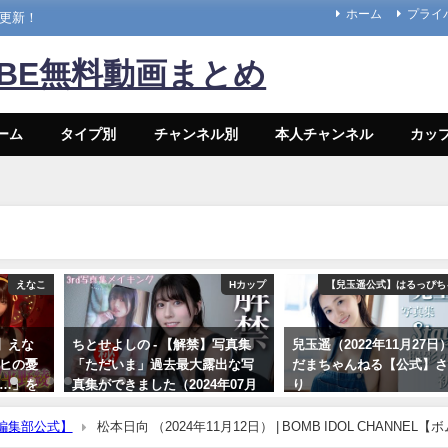
ホーム
プライ
々更新！
UBE無料動画まとめ
ーム
タイプ別
チャンネル別
本人チャンネル
カッ
えなこ
Hカップ
【兒玉遥公式】はるっぴち
】えな
ちとせよしの - 【解禁】写真集
兒玉遥（2022年11月27日） 
ルヒの憂
「ただいま」過去最大露出な写
だまちゃんねる【公式】
s…」を
真集ができました（2024年07月
り
26日） | よしのんチャンネルさん
11/27/2022
より
ボム編集部公式】
松本日向 （2024年11月12日） | BOMB IDOL CHANNEL【