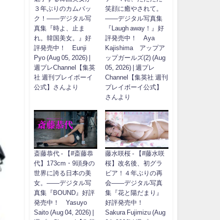
３年ぶりのカムバッ
笑顔に癒やされて。
ク！――デジタル写
――デジタル写真集
真集『時よ、止ま
『Laugh away！』好
れ。韓国美女。』好
評発売中！ Aya
評発売中！ Eunji
Kajishima アップア
Pyo (Aug 05, 2026) |
ップガールズ(2) (Aug
週プレChannel【集英
05, 2026) | 週プレ
社 週刊プレイボーイ
Channel【集英社 週刊
公式】さんより
プレイボーイ公式】
さんより
斎藤恭代 - 【#斎藤恭
藤水咲桜 - 【#藤水咲
代】173cm・9頭身の
桜】改名後、初グラ
世界に誇る日本の美
ビア！４年ぶりの再
女。――デジタル写
会――デジタル写真
真集『BOUND』好評
集『花と陽だまり』
発売中！ Yasuyo
好評発売中！
Saito (Aug 04, 2026) |
Sakura Fujimizu (Aug