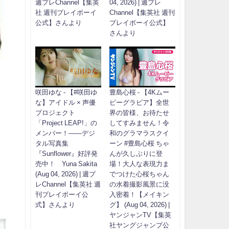
週プレChannel【集英
04, 2026) | 週プレ
社 週刊プレイボーイ
Channel【集英社 週刊
公式】さんより
プレイボーイ公式】
さんより
咲田ゆな - 【#咲田ゆ
豊島心桜 - 【4Kムー
な】アイドル × 声優
ビーグラビア】全世
プロジェクト
界の皆様、お待たせ
「Project LEAP!」の
してすみません！令
メンバー！――デジ
和のグラマラスクイ
タル写真集
ーン #豊島心桜 ちゃ
『Sunflower』好評発
んが久しぶりに登
売中！ Yuna Sakita
場！大人な表現力ま
(Aug 04, 2026) | 週プ
でつけた心桜ちゃん
レChannel【集英社 週
の水着撮影風景に没
刊プレイボーイ公
入密着！【メイキン
式】さんより
グ】 (Aug 04, 2026) |
ヤンジャンTV【集英
社ヤングジャンプ公