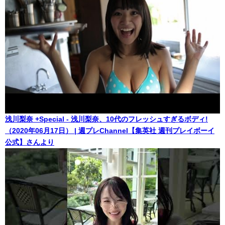
浅川梨奈 +Special - 浅川梨奈、10代のフレッシュすぎるボディ!
（2020年06月17日） | 週プレChannel【集英社 週刊プレイボーイ
公式】さんより