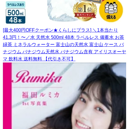
[最大400円OFFクーポン★くらしにプラス] ＼1本当たり
41.3円！〜／水 天然水 500ml 48本 ラベルレス 備蓄水 お茶
緑茶 ミネラルウォーター 富士山の天然水 富士山 ケース バ
ナジウム バナジウム天然水 バナジウム含有 アイリスオーヤ
マ 飲料水 送料無料 【代引き不可】