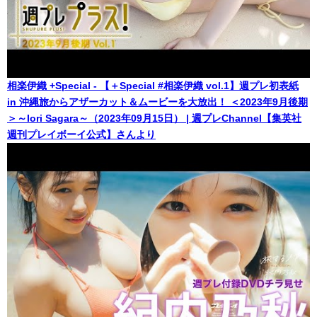
相楽伊織 +Special - 【＋Special #相楽伊織 vol.1】週プレ初表紙
in 沖縄旅からアザーカット＆ムービーを大放出！ ＜2023年9月後期
＞～Iori Sagara～（2023年09月15日） | 週プレChannel【集英社
週刊プレイボーイ公式】さんより