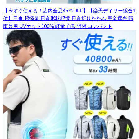
【今すぐ使える！店内全品45％OFF】【楽天デイリー総合1
位】日傘 超軽量 日傘形状記憶 日傘折りたたみ 完全遮光 晴
雨兼用 UVカット100% 軽量 自動開閉 コンパクト