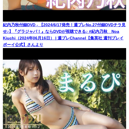
紀内乃秋付録DVD - 【2024/6/17発売！週プレNo.27付録DVDチラ見
せ♪】『グラジャパ！』ならDVDが視聴できる♪ #紀内乃秋 Noa
Kiuchi（2024年06月16日） | 週プレChannel【集英社 週刊プレイ
ボーイ公式】さんより