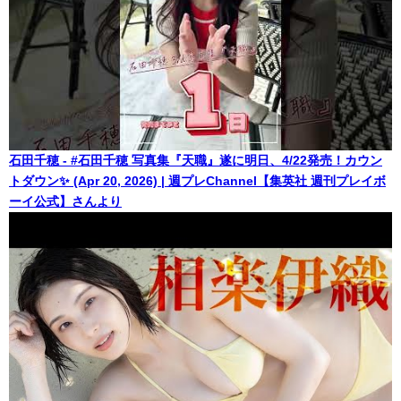
石田千穂 - #石田千穂 写真集『天職』遂に明日、4/22発売！カウン
トダウン✨ (Apr 20, 2026) | 週プレChannel【集英社 週刊プレイボ
ーイ公式】さんより