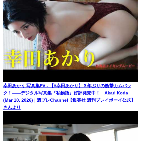
幸田あかり 写真集PV - 【#幸田あかり】３年ぶりの衝撃カムバッ
ク！――デジタル写真集『私物語』好評発売中！ Akari Koda
(Mar 10, 2026) | 週プレChannel【集英社 週刊プレイボーイ公式】
さんより