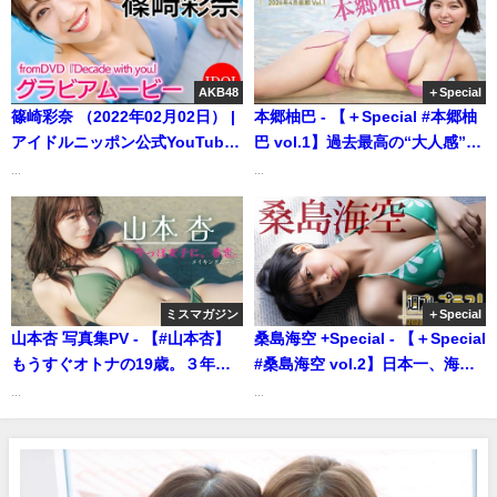
AKB48
＋Special
篠崎彩奈 （2022年02月02日） |
本郷柚巴 - 【＋Special #本郷柚
アイドルニッポン公式YouTube
巴 vol.1】過去最高の“大人感”！
チャンネルさんより
鍛え上げたボリュームヒップに
...
...
も要注目!!＜2026年4月前期＞
(Apr 01, 2026) | 週プレ
Channel【集英社 週刊プレイボ
ーイ公式】さんより
ミスマガジン
＋Special
山本杏 写真集PV - 【#山本杏】
桑島海空 +Special - 【＋Special
もうすぐオトナの19歳。３年ぶ
#桑島海空 vol.2】日本一、海と
りの週プレ登場！――デジタル
空が似合うショートカットの天
...
...
写真集『今っぽ女子に、春
使が「プラス！」降臨!! ＜2023
恋。』好評発売中！ An
年10月前期＞―Miku
Yamamoto (Feb 03, 2026) | 週
Kuwajima（2023年10月08日） |
プレChannel【集英社 週刊プレ
週プレChannel【集英社 週刊プ