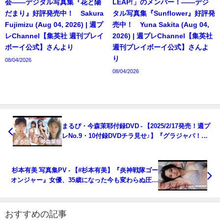
会――デジタル写真集『花と陽
LEAP!」のメンバー！――デジ
だまり』好評発売中！ Sakura
タル写真集『Sunflower』好評発
Fujimizu (Aug 04, 2026) | 週プ
売中！ Yuna Sakita (Aug 04,
レChannel【集英社 週刊プレイ
2026) | 週プレChannel【集英社
ボーイ公式】さんより
週刊プレイボーイ公式】さんよ
り
08/04/2026
08/04/2026
まるぴ・今森茉耶付録DVD - 【2025/2/17発売！週プ
レNo.9・10付録DVDチラ見せ♪】『グラジャパ！』
ならDVDが視聴できる♪ #まるぴ #今森茉耶（2025年
02月17日） | 週プレChannel【集英社 週刊プレイボ
ーイ公式】さんより
杉本有美 写真集PV - 【#杉本有美】『炎神戦隊ゴー
オンジャー』女優、35歳になった今も変わらぬ圧倒
的な美しさ。 デジタル写真集『美魔女』好評発売
中！ Yumi Sugimoto（2025年02月18日） | 週プレ
Channel【集英社 週刊プレイボーイ公式】さんより
おすすめの記事