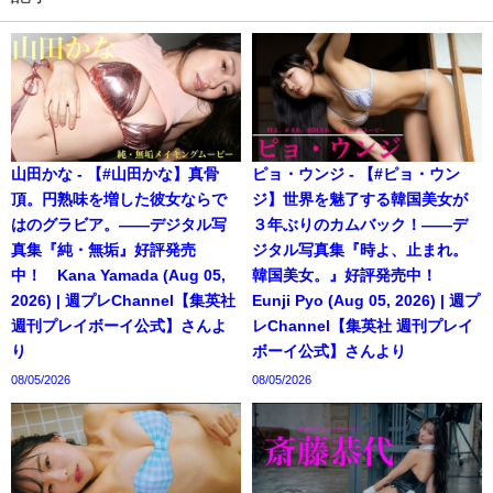
山田かな - 【#山田かな】真骨
ピョ・ウンジ - 【#ピョ・ウン
頂。円熟味を増した彼女ならで
ジ】世界を魅了する韓国美女が
はのグラビア。――デジタル写
３年ぶりのカムバック！――デ
真集『純・無垢』好評発売
ジタル写真集『時よ、止まれ。
中！ Kana Yamada (Aug 05,
韓国美女。』好評発売中！
2026) | 週プレChannel【集英社
Eunji Pyo (Aug 05, 2026) | 週プ
週刊プレイボーイ公式】さんよ
レChannel【集英社 週刊プレイ
り
ボーイ公式】さんより
08/05/2026
08/05/2026