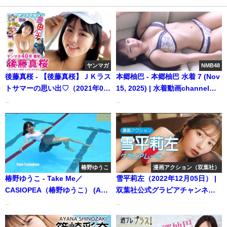
ヤンマガ
NMB48
後藤真桜 - 【後藤真桜】ＪＫラス
本郷柚巴 - 本郷柚巴 水着 7 (Nov
トサマーの思い出♡（2021年08
15, 2025) | 水着動画channelさ
月29日） | 講談社ヤンマガchさ
んより
...
...
んより
椿野ゆうこ
漫画アクション（双葉社）
椿野ゆうこ - Take Me／
雪平莉左（2022年12月05日） |
CASIOPEA（椿野ゆうこ） (Apr
双葉社公式グラビアチャンネル
10, 2024) | 白昼夢ミュージック
さんより
...
...
チューブさんより