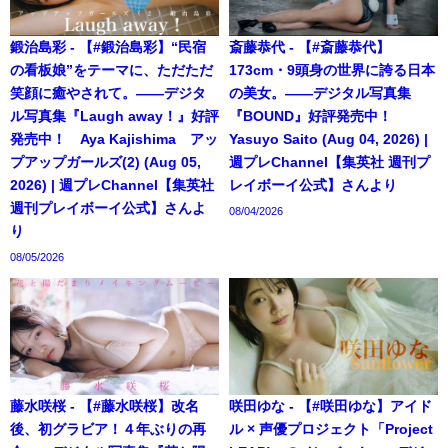
鍛治島彩 - 【#鍛治島彩】“民宿
斎藤恭代 - 【#斎藤恭代】
の看板娘”をテーマに、ただただ
173cm・9頭身の世界に誇る日本
笑顔に癒やされて。――デジタ
の美女。――デジタル写真集
ル写真集『Laugh away！』好評
『BOUND』好評発売中！
発売中！ Aya Kajishima アッ
Yasuyo Saito (Aug 04, 2026) |
プアップガールズ(2) (Aug 05,
週プレChannel【集英社 週刊プ
2026) | 週プレChannel【集英社
レイボーイ公式】さんより
週刊プレイボーイ公式】さんよ
08/04/2026
り
08/05/2026
藤水咲桜 - 【#藤水咲桜】改名
咲田ゆな - 【#咲田ゆな】アイド
後、初グラビア！４年ぶりの再
ル × 声優プロジェクト「Project