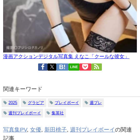
漫画アクションデジタル写真集 えなこ「クールな彼女」
LINE
関連キーワード
2025
グラビア
プレイボーイ
週プレ
週刊プレイボーイ
集英社
写真集PV
,
女優
,
新田桃子
,
週刊プレイボーイ
の関連
記事