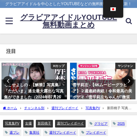
グラビアアイドルを中心としたYOUTUBEなどの無料動画を日々更新！
グラビアアイドルYOUTUBE
無料動画まとめ
注目
ヤンジャン
4K UPSCALING CLUB
雪平莉左 -【4Kムービーグラビ
吉岡里帆(Riho Yoshioka)【4K】
ア】２週連続表紙！令和最高の美
（2022年10月19日） | 4K
ボディ・雪平莉左ちゃんが"微笑
UPSCALING CLUBさんより
みの国"タイで魅せる女神の微笑
10/19/2022
ホーム
チャンネル別
週刊プレイボーイ
写真集PV
新田桃子 写真集
み！カラフルでビビッドな水着撮
PV - 【#新田桃子】『暴太郎戦隊ドンブラザーズ』ひとり3役女優、２年ぶりの週プレ
影に最高画質で没入密着！【メイ
帰還！ デジタル写真集『無防備』好評発売中！ Momoko Arata（2025年02月18日）
キング】（2023年07月06日） | ヤ
写真集PV
女優
新田桃子
週刊プレイボーイ
グラビア
2025
| 週プレChannel【集英社 週刊プレイボーイ公式】さんより
ンジャンTV【集英社ヤングジャ
週プレ
集英社
週刊プレイボーイ
プレイボーイ
ンプ公式】さんより