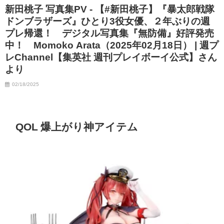
新田桃子 写真集PV - 【#新田桃子】『暴太郎戦隊
07/06/2023
ドンブラザーズ』ひとり3役女優、２年ぶりの週
プレ帰還！ デジタル写真集『無防備』好評発売
中！ Momoko Arata（2025年02月18日） | 週プ
レChannel【集英社 週刊プレイボーイ公式】さん
より
02/18/2025
QOL 爆上がり神アイテム