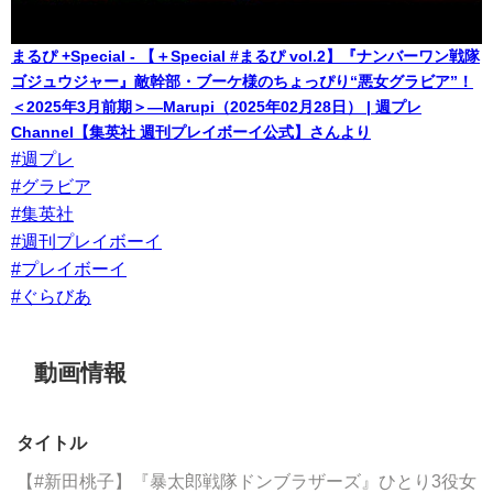
まるぴ +Special - 【＋Special #まるぴ vol.2】『ナンバーワン戦隊
ゴジュウジャー』敵幹部・ブーケ様のちょっぴり“悪女グラビア”！
＜2025年3月前期＞―Marupi（2025年02月28日） | 週プレ
Channel【集英社 週刊プレイボーイ公式】さんより
#週プレ
#グラビア
#集英社
#週刊プレイボーイ
#プレイボーイ
#ぐらびあ
動画情報
タイトル
【#新田桃子】『暴太郎戦隊ドンブラザーズ』ひとり3役女