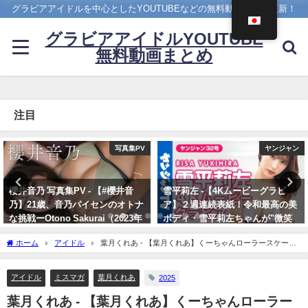
グラビアアイドルを中心としたYOUTUBEなどの無料動画を日々更新！
グラビアアイドルYOUTUBE
無料動画まとめ
注目
ヤンジャン
えなこ
雪平莉左 -【4Kムービーグラビ
【バニーガールコスプレ】えなこ
ア】２週連続表紙！令和最高の美
がTVアニメ『涼宮ハルヒの憂
ボディ・雪平莉左ちゃんが"微笑
鬱』劇中歌「God knows…」を
みの国"タイで魅せる女神の微笑
神カバー！！
ホーム
アイドル
葉月くれあ - 【葉月くれあ】くーちゃんローラースケート
み！カラフルでビビッドな水着撮
10/17/2024
に挑戦の巻⭐️（2025年01月09日） | ミスマガTVさんより
影に最高画質で没入密着！【メイ
キング】（2023年07月06日） | ヤ
アイドル
ミスマガ
葉月くれあ
2025
ンジャンTV【集英社ヤングジャ
葉月くれあ - 【葉月くれあ】くーちゃんローラー
ンプ公式】さんより