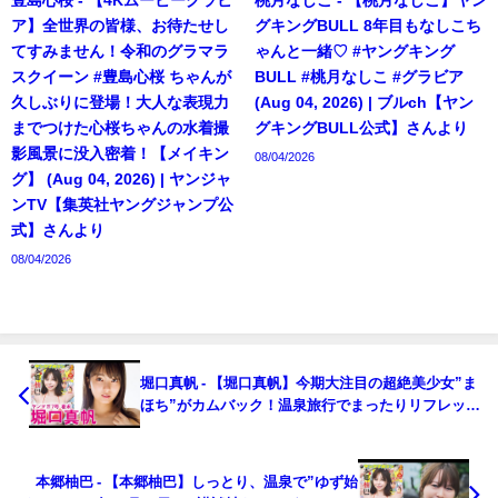
ア】全世界の皆様、お待たせし
グキングBULL 8年目もなしこち
てすみません！令和のグラマラ
ゃんと一緒♡ #ヤングキング
スクイーン #豊島心桜 ちゃんが
BULL #桃月なしこ #グラビア
久しぶりに登場！大人な表現力
(Aug 04, 2026) | ブルch【ヤン
までつけた心桜ちゃんの水着撮
グキングBULL公式】さんより
影風景に没入密着！【メイキン
08/04/2026
グ】 (Aug 04, 2026) | ヤンジャ
ンTV【集英社ヤングジャンプ公
式】さんより
08/04/2026
堀口真帆 - 【堀口真帆】今期大注目の超絶美少女”ま
ほち”がカムバック！温泉旅行でまったりリフレッシ
ュ❤️（2025年01月09日） | 講談社ヤンマガchさんよ
り
本郷柚巴 - 【本郷柚巴】しっとり、温泉で”ゆず始