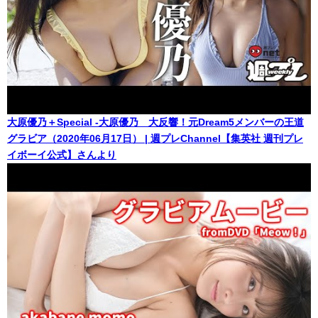
大原優乃＋Special -大原優乃 大反響！元Dream5メンバーの王道
グラビア（2020年06月17日） | 週プレChannel【集英社 週刊プレ
イボーイ公式】さんより