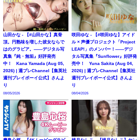
山田かな - 【#山田かな】真骨
咲田ゆな - 【#咲田ゆな】アイド
頂。円熟味を増した彼女ならで
ル × 声優プロジェクト「Project
はのグラビア。――デジタル写
LEAP!」のメンバー！――デジ
真集『純・無垢』好評発売
タル写真集『Sunflower』好評発
中！ Kana Yamada (Aug 05,
売中！ Yuna Sakita (Aug 04,
2026) | 週プレChannel【集英社
2026) | 週プレChannel【集英社
週刊プレイボーイ公式】さんよ
週刊プレイボーイ公式】さんよ
り
り
08/05/2026
08/04/2026
豊島心桜 - 【4Kムービーグラビ
桃月なしこ - 【桃月なしこ】ヤン