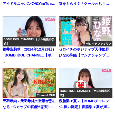
アイドルニッポン公式YouTube
気をもらう？「クールわちち」
チャンネルさんより
に癒される？わちみなみの最旬
...
...
ボディをお届け♡【ヤンマガ第
48号】（2018年02月21日） | 講
談社ヤンマガchさんより
BOMB IDOL CHANNEL【ボム編集部公
式】
ゼロイチファミリア
福井梨莉華 （2024年12月26日）
ゼロイチのポジティブ天使姫野
| BOMB IDOL CHANNEL【ボム
ひなの降臨【ヤングジャンプ撮
編集部公式】さんより
影密着】 | ゼロイチTVさんより
...
...
BOMB IDOL CHANNEL【ボム編集部公
Channel MNK
式】
天羽希純 - 天羽希純の鼓動が形に
森脇梨々夏 - 【BOMBチャレン
なる～Gカップの官能の証明～
ジ-握力測定】森脇梨々夏が握力
【21時配信】【グラビア】 (Aug
測定に挑戦！【自分を超え
...
...