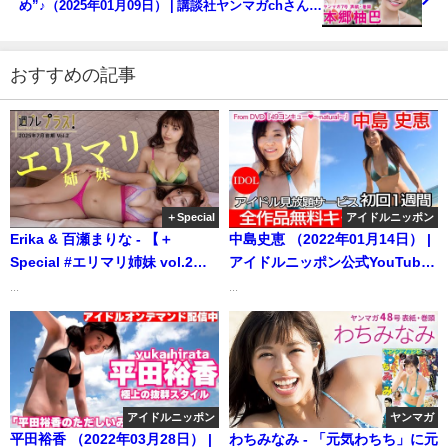
め”♪（2025年01月09日） | 講談社ヤンマガchさんよ
り
おすすめの記事
＋Special
アイドルニッポン
Erika & 百瀬まりな - 【＋
中島史恵 （2022年01月14日） |
Special #エリマリ姉妹 vol.2】
アイドルニッポン公式YouTube
夏本番！令和の最強シスターズ
チャンネルさんより
...
...
が「プラス！」初登場‼︎ ＜2025
年7月前期＞―Erika,Marina
Momose（エリカ＆マリナ） |
週プレChannel【集英社 週刊プ
レイボーイ公式】さんより
アイドルニッポン
ヤンマガ
平田裕香 （2022年03月28日） |
わちみなみ - 「元気わちち」に元