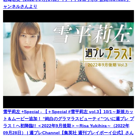
ャンネルさんより
雪平莉左 +Special - 【＋Special #雪平莉左 vol.3】10/1～新規カッ
ト＆ムービー追加！ “純白のグラマラスビューティ”ついに週プレ プ
ラス！へ初降臨!! ＜2022年9月後期＞～Risa Yukihira～（2022年
09月28日） | 週プレChannel【集英社 週刊プレイボーイ公式】さん