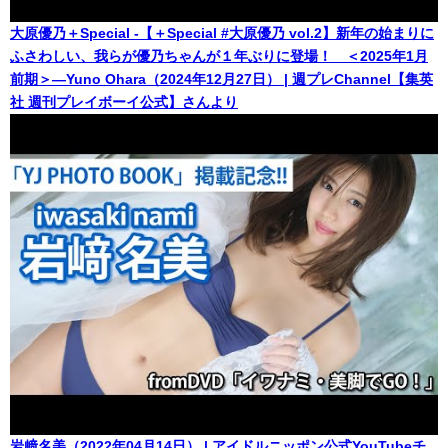
大原優乃＋Special -【＋Special #大原優乃 vol.2】新年の始まりに
ふさわしい、我らが優乃ちゃんが１年ぶりに登場！ ＜2025年1月
前期＞―Yuno Ohara（2024年12月27日） | 週プレChannel【集英
社 週刊プレイボーイ公式】さんより
岩﨑名美（2022年04月14日） | アイドルニッポン公式YouTubeチ