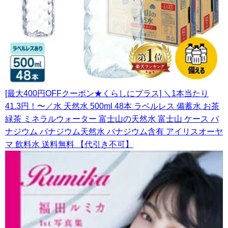
[最大400円OFFクーポン★くらしにプラス] ＼1本当たり
41.3円！〜／水 天然水 500ml 48本 ラベルレス 備蓄水 お茶
緑茶 ミネラルウォーター 富士山の天然水 富士山 ケース バ
ナジウム バナジウム天然水 バナジウム含有 アイリスオーヤ
マ 飲料水 送料無料 【代引き不可】