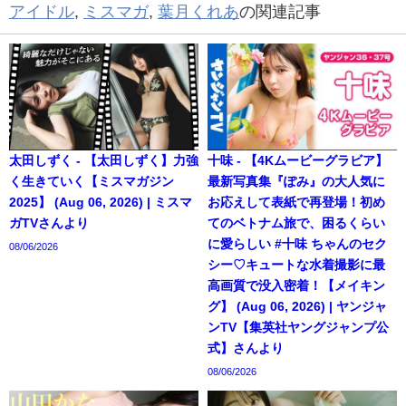
アイドル
,
ミスマガ
,
葉月くれあ
の関連記事
太田しずく - 【太田しずく】力強
十味 - 【4Kムービーグラビア】
く生きていく【ミスマガジン
最新写真集『ぽみ』の大人気に
2025】 (Aug 06, 2026) | ミスマ
お応えして表紙で再登場！初め
ガTVさんより
てのベトナム旅で、困るくらい
に愛らしい #十味 ちゃんのセク
08/06/2026
シー♡キュートな水着撮影に最
高画質で没入密着！【メイキン
グ】 (Aug 06, 2026) | ヤンジャ
ンTV【集英社ヤングジャンプ公
式】さんより
08/06/2026