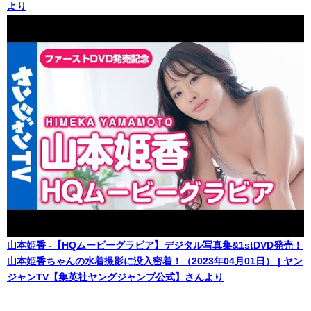
より
山本姫香 -【HQムービーグラビア】デジタル写真集&1stDVD発売！
山本姫香ちゃんの水着撮影に没入密着！（2023年04月01日） | ヤン
ジャンTV【集英社ヤングジャンプ公式】さんより