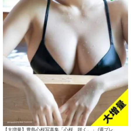
【大増量】豊島心桜写真集「心桜、咲く。」 (週プレ