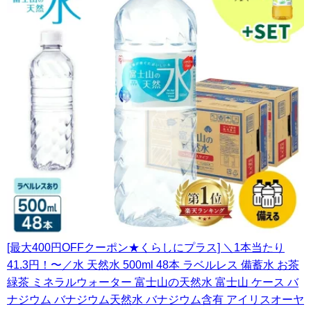
[最大400円OFFクーポン★くらしにプラス] ＼1本当たり
41.3円！〜／水 天然水 500ml 48本 ラベルレス 備蓄水 お茶
緑茶 ミネラルウォーター 富士山の天然水 富士山 ケース バ
ナジウム バナジウム天然水 バナジウム含有 アイリスオーヤ