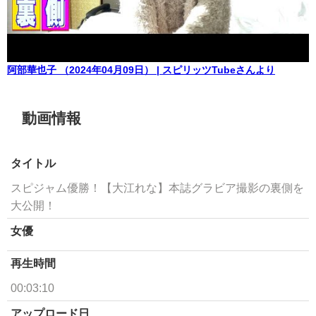
阿部華也子 （2024年04月09日） | スピリッツTubeさんより
動画情報
タイトル
スピジャム優勝！【大江れな】本誌グラビア撮影の裏側を
大公開！
女優
再生時間
00:03:10
アップロード日