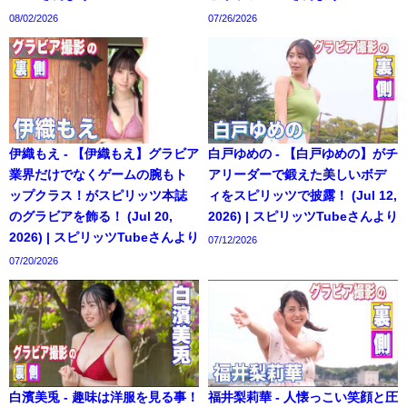
08/02/2026
07/26/2026
伊織もえ - 【伊織もえ】グラビア
白戸ゆめの - 【白戸ゆめの】がチ
業界だけでなくゲームの腕もト
アリーダーで鍛えた美しいボデ
ップクラス！がスピリッツ本誌
ィをスピリッツで披露！ (Jul 12,
のグラビアを飾る！ (Jul 20,
2026) | スピリッツTubeさんより
2026) | スピリッツTubeさんより
07/12/2026
07/20/2026
白濱美兎 - 趣味は洋服を見る事！
福井梨莉華 - 人懐っこい笑顔と圧