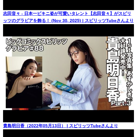
志田音々 - 日本一ビキニ姿が可愛いタレント【志田音々】がスピリ
ッツのグラビアを飾る！ (Nov 30, 2025) | スピリッツTubeさんより
貴島明日香（2022年05月13日） | スピリッツTubeさんより