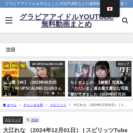
グラビアアイドルを中心としたYOUTUBEなどの無料動画を日々更新！
グラビアアイドルYOUTUBE
無料動画まとめ
注目
Hカップ
メイキング
ちとせよしの - 【解禁】写真集
菊地姫奈 - 【2023/12/18発売！週
「ただいま」過去最大露出な写真
プレNo.1・2付録DVDチラ見せ
集ができました（2024年07月26
♪】『グラジャパ！』ならDVDが
日） | よしのんチャンネルさんよ
視聴できる♪ #菊地姫奈 Hina
ホーム
チャンネル別
スピリッツ
大江れな （2024年12月01日） | スピ
り
Kikuchi（2023年12月15日） | 週
リッツTubeさんより
プレChannel【集英社 週刊プレイ
07/26/2024
ボーイ公式】さんより
スピリッツ
2024
12/15/2023
大江れな （2024年12月01日） | スピリッツTube