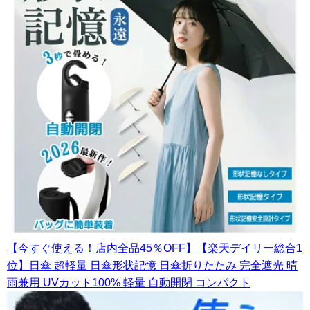
【今すぐ使える！店内全品45％OFF】【楽天デイリー総合1
位】日傘 超軽量 日傘形状記憶 日傘折りたたみ 完全遮光 晴
雨兼用 UVカット100% 軽量 自動開閉 コンパクト