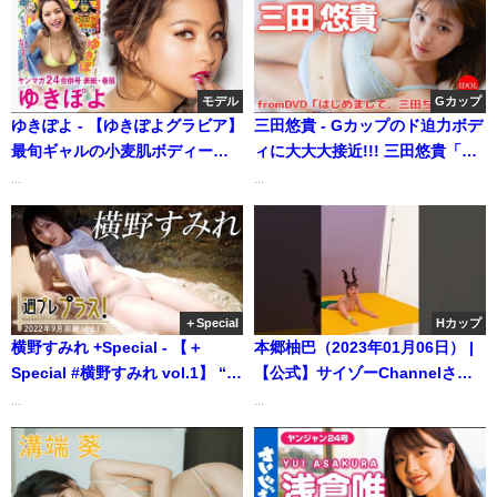
モデル
Gカップ
ゆきぽよ - 【ゆきぽよグラビア】
三田悠貴 - Gカップのド迫力ボデ
最旬ギャルの小麦肌ボディー解
ィに大大大接近!!! 三田悠貴「は
禁☆（2020年05月08日） | 講談
じめまして、三田ちゃんです」
...
...
社ヤンマガchさんより
(Jun 12, 2026) | アイドルニッポ
ン公式YouTubeチャンネルさん
より
＋Special
Hカップ
横野すみれ +Special - 【＋
本郷柚巴（2023年01月06日） |
Special #横野すみれ vol.1】 “ア
【公式】サイゾーChannelさん
イドル史上最強ボディ”パワーア
より
...
...
ップして堂々の帰還！＜2022年9
月前期＞～Sumire Yokono～
（2022年08月31日） | 週プレ