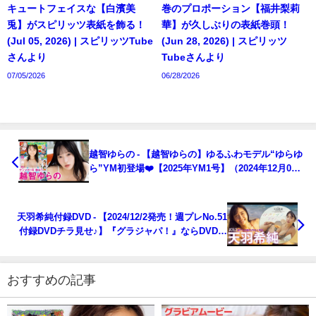
キュートフェイスな【白濱美
巻のプロポーション【福井梨莉
兎】がスピリッツ表紙を飾る！
華】が久しぶりの表紙巻頭！
(Jul 05, 2026) | スピリッツTube
(Jun 28, 2026) | スピリッツ
さんより
Tubeさんより
07/05/2026
06/28/2026
越智ゆらの - 【越智ゆらの】ゆるふわモデル“ゆらゆ
ら”YM初登場❤️【2025年YM1号】（2024年12月01
日） | 講談社ヤンマガchさんより
天羽希純付録DVD - 【2024/12/2発売！週プレNo.51
付録DVDチラ見せ♪】『グラジャパ！』ならDVDが
視聴できる♪ #天羽希純（2024年12月02日） | 週プレ
Channel【集英社 週刊プレイボーイ公式】さんより
おすすめの記事