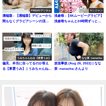
Channel【集英社 週刊プレイボ
ーイ公式】さんより
FRIDAYデジタル
ヤンジャン
溝端葵 - 【溝端葵】デビューから
浅倉唯 -【4Kムービーグラビア】
間もなくグラビアシーンの頂点
浅倉唯ちゃんと24時間ずっと一
へ駆け上る24歳！ (Oct 06,
緒の２号連続グラビア第２弾！
...
...
2025) | FRIDAYデジタルさんよ
夜のデート編を最高画質で没入
り
密着！【メイキング】（2022年
05月12日） | ヤンジャンTV【集
英社ヤングジャンプ公式】さん
より
うみちゃんねる【東雲うみ】
なな茶 -nanacha-
偏見、本当に合ってるのか答え
放送事故 (Aug 26, 2022) | なな
る【東雲うみ】 | うみちゃんねる
茶 -nanacha-さんより
【東雲うみ】さんより
...
...