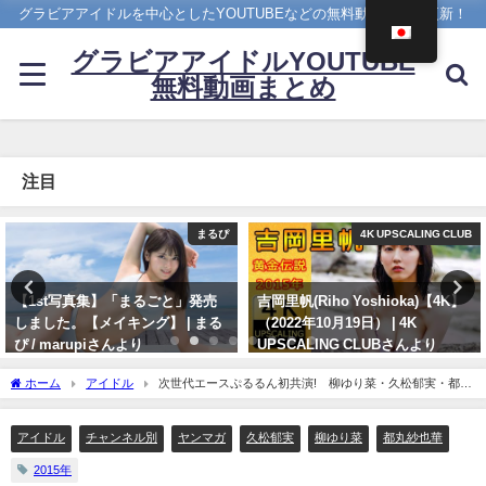
グラビアアイドルを中心としたYOUTUBEなどの無料動画を日々更新！
グラビアアイドルYOUTUBE
無料動画まとめ
注目
4K UPSCALING CLUB
【兒玉遥公式】はるっぴちゃんねる
吉岡里帆(Riho Yoshioka)【4K】
兒玉遥（2022年11月27日） | こだ
（2022年10月19日） | 4K
まちゃんねる【公式】さんより
UPSCALING CLUBさんより
11/27/2022
10/19/2022
ホーム
アイドル
次世代エースぷるるん初共演! 柳ゆり菜・久松郁実・都丸
紗也華のヤンマガ看板娘が夏合宿♡（2015年06月21日） | 講談社ヤンマガchさんより
アイドル
チャンネル別
ヤンマガ
久松郁実
柳ゆり菜
都丸紗也華
2015年