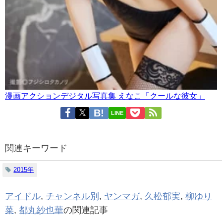
漫画アクションデジタル写真集 えなこ「クールな彼女」
LINE
関連キーワード
2015年
アイドル
,
チャンネル別
,
ヤンマガ
,
久松郁実
,
柳ゆり
菜
,
都丸紗也華
の関連記事