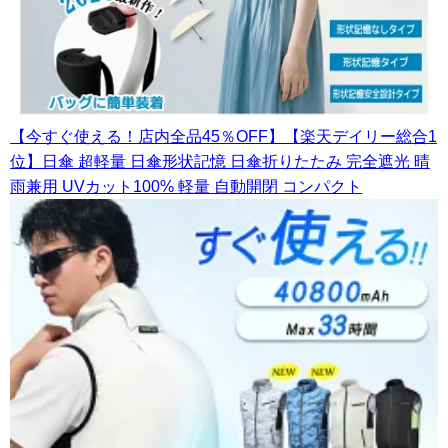
【今すぐ使える！店内全品45％OFF】【楽天デイリー総合1
位】日傘 超軽量 日傘形状記憶 日傘折りたたみ 完全遮光 晴
雨兼用 UVカット100% 軽量 自動開閉 コンパクト