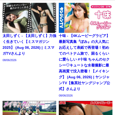
太田しずく - 【太田しずく】力強
十味 - 【4Kムービーグラビア】
く生きていく【ミスマガジン
最新写真集『ぽみ』の大人気に
2025】 (Aug 06, 2026) | ミスマ
お応えして表紙で再登場！初め
ガTVさんより
てのベトナム旅で、困るくらい
に愛らしい #十味 ちゃんのセク
08/06/2026
シー♡キュートな水着撮影に最
高画質で没入密着！【メイキン
グ】 (Aug 06, 2026) | ヤンジャ
ンTV【集英社ヤングジャンプ公
式】さんより
08/06/2026