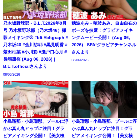
乃木坂野球部 - B.L.T.2026年9月
穂波あみ - 穂波あみ、自由自在の
号 乃木坂野球部（乃木坂46）撮
ポーズを披露！グラビアメイキ
影メイキング⚾️ #blt #bltgraph #
ングムービー公開！ (Aug 06,
乃木坂46 #金川紗耶 #黒見明香 #
2026) | SPA!グラビアチャンネル
紫田柚菜 #小川彩 #瀬戸口心月 #
さんより
長嶋凛桜 (Aug 06, 2026) |
08/06/2026
B.L.T.officialさんより
08/06/2026
小島瑠那 - 小島瑠那、プールに浮
小島瑠那 - 小島瑠那、プールに浮
かぶ真ん丸ヒップに注目！グラ
かぶ真ん丸ヒップに注目！グラ
ビアメイキング公開！【美女検
ビアメイキング公開！【美女検