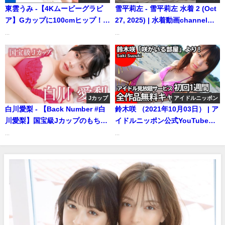
社ヤングジャンプ公式】さんよ
東雲うみ -【4Kムービーグラビ
雪平莉左 - 雪平莉左 水着 2 (Oct
り
ア】Gカップに100cmヒップ！今
27, 2025) | 水着動画channelさ
最高峰のカラダ・#東雲うみ ちゃ
んより
...
...
んの真夏の沖縄で撮影された王
道もフェティッシュも堪能でき
るアツい水着撮影に最高画質で
没入密着！【メイキング】
（2024年09月26日） | ヤンジャ
Jカップ
アイドルニッポン
ンTV【集英社ヤングジャンプ公
白川愛梨 - 【Back Number #白
鈴木咲 （2021年10月03日） | ア
式】さんより
川愛梨】国宝級Jカップのもちふ
イドルニッポン公式YouTubeチ
わ小悪魔 ＜MEN'S DVD 1月号
ャンネルさんより
...
...
＞ (Jul 08, 2025) | MEN'S DVD
Channelさんより