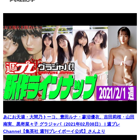
あにお天湯・大間乃トーコ、豊田ルナ・蓼沼優衣、吉田莉桜・山田
南実、黒嵜菜々子 グラジャパ（2021年02月08日） | 週プレ
Channel【集英社 週刊プレイボーイ公式】さんより