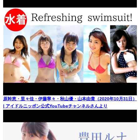
原幹恵・里々佳・伊藤寧々・秋山優・山本由貴（2020年10月31日）
| アイドルニッポン公式YouTubeチャンネルさんより