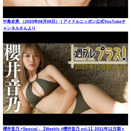
中島史恵 （2020年08月08日） | アイドルニッポン公式YouTubeチ
ャンネルさんより
櫻井音乃 +Special - 【Weekly #櫻井音乃 vol.1】2021年12月期＋