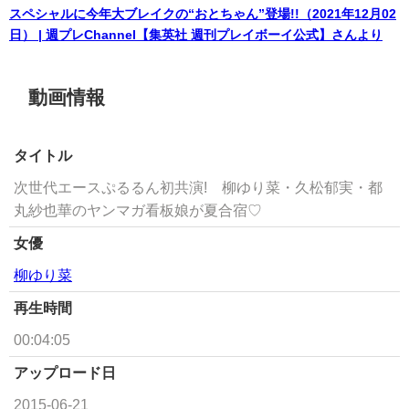
スペシャルに今年大ブレイクの“おとちゃん”登場!!（2021年12月02
日） | 週プレChannel【集英社 週刊プレイボーイ公式】さんより
動画情報
タイトル
次世代エースぷるるん初共演! 柳ゆり菜・久松郁実・都
丸紗也華のヤンマガ看板娘が夏合宿♡
女優
柳ゆり菜
再生時間
00:04:05
アップロード日
2015-06-21