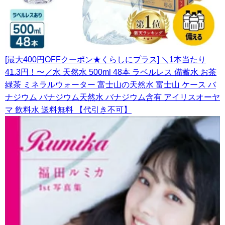
[最大400円OFFクーポン★くらしにプラス] ＼1本当たり
41.3円！〜／水 天然水 500ml 48本 ラベルレス 備蓄水 お茶
緑茶 ミネラルウォーター 富士山の天然水 富士山 ケース バ
ナジウム バナジウム天然水 バナジウム含有 アイリスオーヤ
マ 飲料水 送料無料 【代引き不可】