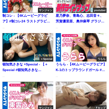
ヤンジャン
youtuber
制コレ - 【4Kムービーグラビ
星乃夢奈、青島心、志田音々、
ア】#制コレ24 ラストグラビ
芳賀優里亜、奥仲麻琴 グラジャ
ア！最後にみんなで思い出作り
パ（2022年11月02日） | 週プレ
...
...
の旅行へ！観光、湯もみにお泊
Channel【集英社 週刊プレイボ
まり！爽やかで仲良しでエモく
ーイ公式】さんより
て青春すぎる撮影に最高画質で
没入密着！【メイキング】 (Mar
26, 2026) | ヤンジャンTV【集英
＋Special
うらら
社ヤングジャンプ公式】さんよ
頓知気さきな +Special - 【＋
うらら -【4Kムービーグラビア】
り
Special #頓知気さきな
K-1のトップラウンドガール #う
vol.2】“グラビアの申し子”が週
らら ちゃんが初登場！最強ボデ
...
...
プレで1年半ぶり復帰!! ＜2023
ィーを360度から堪能!!!青年誌に
年11月後期＞―Sakina
はちょっと刺激が強い、新感覚
Tonchiki（2023年11月14日） |
の水着撮影に最高画質で没入密
週プレChannel【集英社 週刊プ
着！【メイキング】（2024年09
レイボーイ公式】さんより
月27日） | ヤンジャンTV【集英
ヤンジャン
Fカップ