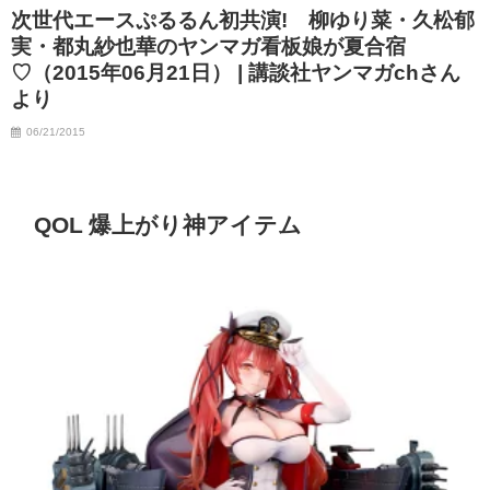
次世代エースぷるるん初共演! 柳ゆり菜・久松郁
実・都丸紗也華のヤンマガ看板娘が夏合宿
♡（2015年06月21日） | 講談社ヤンマガchさん
より
06/21/2015
QOL 爆上がり神アイテム