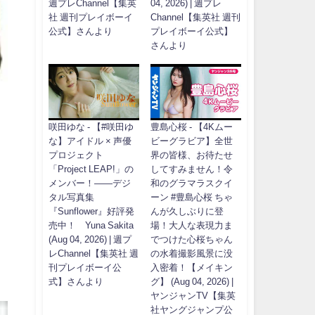
週プレChannel【集英
04, 2026) | 週プレ
社 週刊プレイボーイ
Channel【集英社 週刊
公式】さんより
プレイボーイ公式】
さんより
咲田ゆな - 【#咲田ゆ
豊島心桜 - 【4Kムー
な】アイドル × 声優
ビーグラビア】全世
プロジェクト
界の皆様、お待たせ
「Project LEAP!」の
してすみません！令
メンバー！――デジ
和のグラマラスクイ
タル写真集
ーン #豊島心桜 ちゃ
『Sunflower』好評発
んが久しぶりに登
売中！ Yuna Sakita
場！大人な表現力ま
(Aug 04, 2026) | 週プ
でつけた心桜ちゃん
レChannel【集英社 週
の水着撮影風景に没
刊プレイボーイ公
入密着！【メイキン
式】さんより
グ】 (Aug 04, 2026) |
ヤンジャンTV【集英
社ヤングジャンプ公