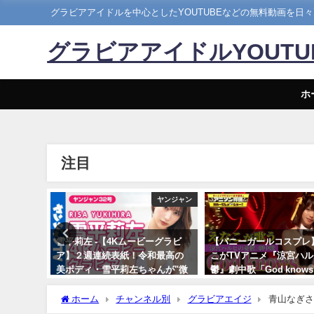
グラビアアイドルを中心としたYOUTUBEなどの無料動画を日
グラビアアイドルYOUT
ホ
注目
LING CLUB
ヤンジャン
09月14
雪平莉左 -【4Kムービーグラビ
【バニーガールコスプレ
 CLUBさ
ア】２週連続表紙！令和最高の
こがTVアニメ『涼宮ハ
美ボディ・雪平莉左ちゃんが"微
鬱』劇中歌「God know
笑みの国"タイで魅せる女神の微
神カバー！！
笑み！カラフルでビビッドな水
ホーム
チャンネル別
グラビアエイジ
青山なぎさ 
10/17/2024
着撮影に最高画質で没入密着！
さんより