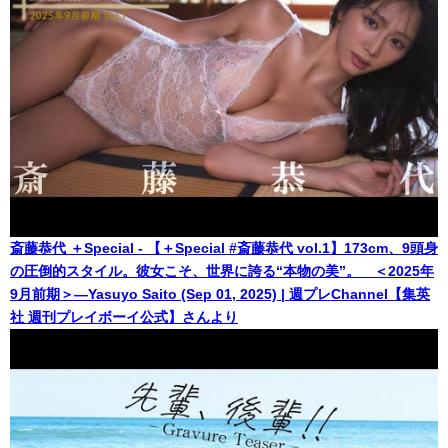
斎藤恭代 ＋Special - 【＋Special #斎藤恭代 vol.1】173cm、9頭身
の圧倒的スタイル。彼女こそ、世界に誇る“本物の美”。 ＜2025年
9月前期＞―Yasuyo Saito (Sep 01, 2025) | 週プレChannel【集英
社 週刊プレイボーイ公式】さんより