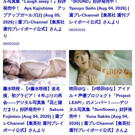
ル写真集『Laugh away！』好評
『BOUND』好評発売中！
発売中！ Aya Kajishima アッ
Yasuyo Saito (Aug 04, 2026) |
プアップガールズ(2) (Aug 05,
週プレChannel【集英社 週刊プ
2026) | 週プレChannel【集英社
レイボーイ公式】さんより
週刊プレイボーイ公式】さんよ
08/04/2026
り
08/05/2026
藤水咲桜 - 【#藤水咲桜】改名
咲田ゆな - 【#咲田ゆな】アイド
後、初グラビア！４年ぶりの再
ル × 声優プロジェクト「Project
会――デジタル写真集『花と陽
LEAP!」のメンバー！――デジ
だまり』好評発売中！ Sakura
タル写真集『Sunflower』好評発
Fujimizu (Aug 04, 2026) | 週プ
売中！ Yuna Sakita (Aug 04,
レChannel【集英社 週刊プレイ
2026) | 週プレChannel【集英社
ボーイ公式】さんより
週刊プレイボーイ公式】さんよ