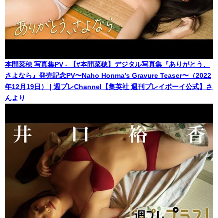
本間菜穂 写真集PV - 【#本間菜穂】デジタル写真集『ありがとう、
さよなら』発売記念PV〜Naho Honma’s Gravure Teaser〜（2022
年12月19日） | 週プレChannel【集英社 週刊プレイボーイ公式】さ
んより