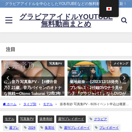
グラビアアイドルを中心としたYOUTUBEなどの無料動画を日々更新！
グラビアアイドルYOUTUBE
無料動画まとめ
注目
メイキング
4K UPSCALING CLUB
菊地姫奈 - 【2023/12/18発売！週
今田美桜【4K】（2022年09月14
プレNo.1・2付録DVDチラ見せ
日） | 4K UPSCALING CLUBさん
♪】『グラジャパ！』ならDVDが
より
視聴できる♪ #菊地姫奈 Hina
09/14/2022
ホーム
タイプ別
モデル
坂巻有紗 写真集PV - 8/26イベント申込は概要欄
Kikuchi（2023年12月15日） | 週
から！【#坂巻有紗】1st写真集『私を見て…』8/26ついに発売！ ーAlisa
プレChannel【集英社 週刊プレイ
Sakamaki（2024年08月22日） | 週プレChannel【集英社 週刊プレイボーイ公式】さん
ボーイ公式】さんより
モデル
写真集PV
坂巻有紗
週刊プレイボーイ
グラビア
より
12/15/2023
週プレ
2024
集英社
週刊プレイボーイ
プレイボーイ