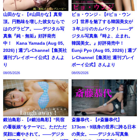
山田かな - 【#山田かな】真骨
ピョ・ウンジ - 【#ピョ・ウン
頂。円熟味を増した彼女ならで
ジ】世界を魅了する韓国美女が
はのグラビア。――デジタル写
３年ぶりのカムバック！――デ
真集『純・無垢』好評発売
ジタル写真集『時よ、止まれ。
中！ Kana Yamada (Aug 05,
韓国美女。』好評発売中！
2026) | 週プレChannel【集英社
Eunji Pyo (Aug 05, 2026) | 週プ
週刊プレイボーイ公式】さんよ
レChannel【集英社 週刊プレイ
り
ボーイ公式】さんより
08/05/2026
08/05/2026
鍛治島彩 - 【#鍛治島彩】“民宿
斎藤恭代 - 【#斎藤恭代】
の看板娘”をテーマに、ただただ
173cm・9頭身の世界に誇る日本
笑顔に癒やされて。――デジタ
の美女。――デジタル写真集