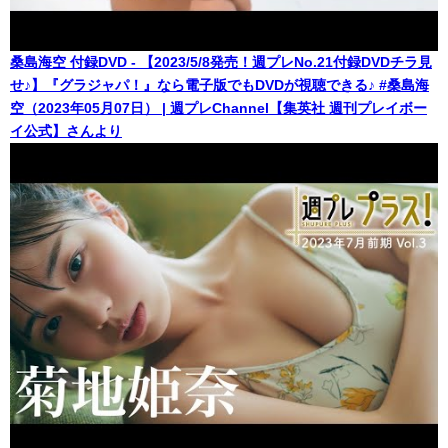
桑島海空 付録DVD - 【2023/5/8発売！週プレNo.21付録DVDチラ見
せ♪】『グラジャパ！』なら電子版でもDVDが視聴できる♪ #桑島海
空（2023年05月07日） | 週プレChannel【集英社 週刊プレイボー
イ公式】さんより