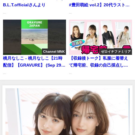
B.L.T.officialさんより
#豊田萌絵 vol.2】20代ラストの
最新写真集から、アザーカット
...
...
＆メイキングを大放出！＜2024
年7月前期＞―Moe
Toyota（2024年06月30日） | 週
プレChannel【集英社 週刊プレ
イボーイ公式】さんより
Channel MNK
ゼロイチファミリア
桃月なしこ - 桃月なしこ【21時
【収録後トーク】私服に着替え
配信】【GRAVURE】 (Sep 29,
て帰宅前、収録の自己採点して
2025) | Channel MNKさんより
もらったらツッコミどころ満載
...
...
だった！ | ゼロイチTVさんより