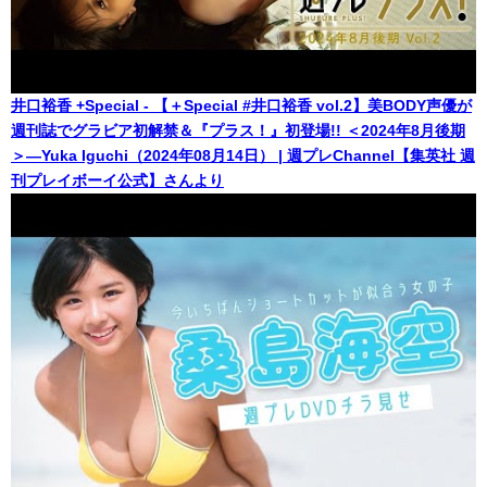
井口裕香 +Special - 【＋Special #井口裕香 vol.2】美BODY声優が
週刊誌でグラビア初解禁＆『プラス！』初登場!! ＜2024年8月後期
＞―Yuka Iguchi（2024年08月14日） | 週プレChannel【集英社 週
刊プレイボーイ公式】さんより