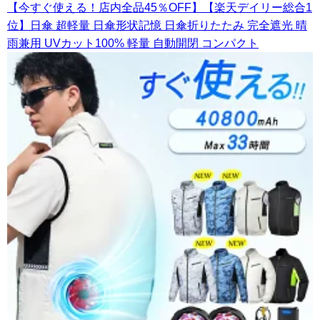
【今すぐ使える！店内全品45％OFF】【楽天デイリー総合1
位】日傘 超軽量 日傘形状記憶 日傘折りたたみ 完全遮光 晴
雨兼用 UVカット100% 軽量 自動開閉 コンパクト