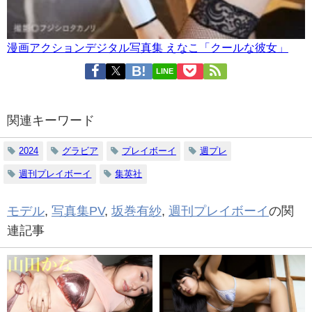
漫画アクションデジタル写真集 えなこ「クールな彼女」
LINE
関連キーワード
2024
グラビア
プレイボーイ
週プレ
週刊プレイボーイ
集英社
モデル
,
写真集PV
,
坂巻有紗
,
週刊プレイボーイ
の関
連記事