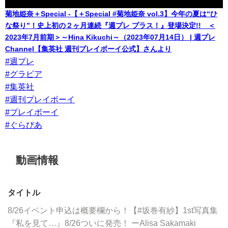
菊地姫奈＋Special -【＋Special #菊地姫奈 vol.3】今年の夏は“ひ
な祭り”！史上初の２ヶ月連続『週プレ プラス！』登場決定!! ＜
2023年7月前期＞～Hina Kikuchi～（2023年07月14日） | 週プレ
Channel【集英社 週刊プレイボーイ公式】さんより
#週プレ
#グラビア
#集英社
#週刊プレイボーイ
#プレイボーイ
#ぐらびあ
動画情報
タイトル
8/26イベント申込は概要欄から！【#坂巻有紗】1st写真集
『私を見て…』8/26ついに発売！ ーAlisa Sakamaki