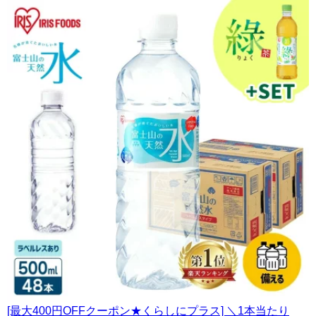
[最大400円OFFクーポン★くらしにプラス] ＼1本当たり