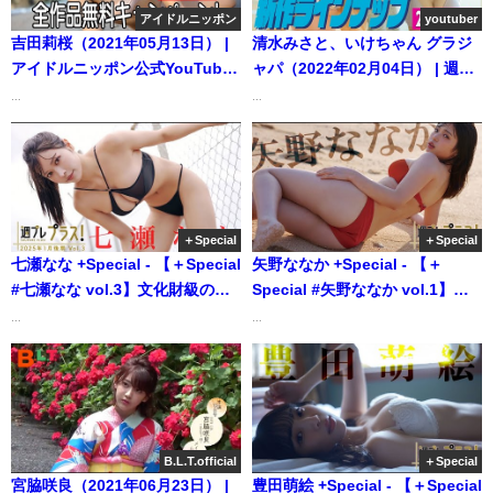
アイドルニッポン
youtuber
吉田莉桜（2021年05月13日） |
清水みさと、いけちゃん グラジ
アイドルニッポン公式YouTube
ャパ（2022年02月04日） | 週プ
チャンネルさんより
レChannel【集英社 週刊プレイ
...
...
ボーイ公式】さんより
＋Special
＋Special
七瀬なな +Special - 【＋Special
矢野ななか +Special - 【＋
#七瀬なな vol.3】文化財級の超
Special #矢野ななか vol.1】俳
絶スタイルと美貌に、新年早々
優業＆グラビアで大注目！天性
...
...
酔いしれて。 ＜2025年1月後期
の才能を感じさせる表情とスタ
＞―Nana Nanase（2025年01月
イル。 ＜2025年2月後期＞
30日） | 週プレChannel【集英
―Nanaka Yano（2025年02月14
社 週刊プレイボーイ公式】さん
日） | 週プレChannel【集英社
より
週刊プレイボーイ公式】さんよ
B.L.T.official
＋Special
り
宮脇咲良（2021年06月23日） |
豊田萌絵 +Special - 【＋Special