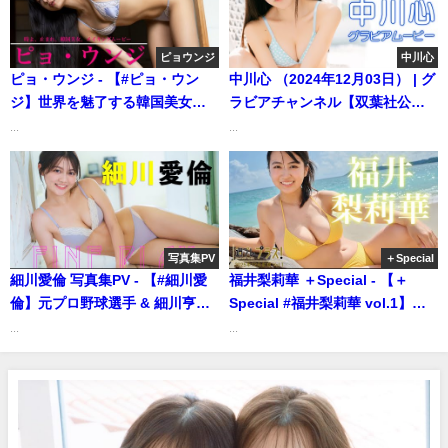
ピョウンジ
中川心
ピョ・ウンジ - 【#ピョ・ウン
中川心 （2024年12月03日） | グ
ジ】世界を魅了する韓国美女が
ラビアチャンネル【双葉社公
３年ぶりのカムバック！――デ
式】さんより
...
...
ジタル写真集『時よ、止まれ。
韓国美女。』好評発売中！
Eunji Pyo (Aug 05, 2026) | 週プ
レChannel【集英社 週刊プレイ
ボーイ公式】さんより
写真集PV
＋Special
細川愛倫 写真集PV - 【#細川愛
福井梨莉華 ＋Special - 【＋
倫】元プロ野球選手 & 細川亨氏
Special #福井梨莉華 vol.1】誰
の愛娘が初グラビア！ デジタ
もが恋する神ボディ♡グラビア
...
...
ル写真集『FINE PLAY!!』好評発
界のトップアイコン、久々の登
売中！ Airin Hosokawa（2025
場です！＜2025年12月前期＞
年01月30日） | 週プレ
―Ririka Fukui (Dec 01, 2025) |
Channel【集英社 週刊プレイボ
週プレChannel【集英社 週刊プ
ーイ公式】さんより
レイボーイ公式】さんより