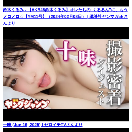
鈴木くるみ - 【AKB48鈴木くるみ】オレたちの“くるるん”に、もう
メロメロ♡【YM11号】（2024年02月08日） | 講談社ヤンマガchさ
んより
十味 (Jun 19, 2025) | ゼロイチTVさんより