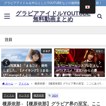
グラビアアイドルを中心としたYOUTUBEなどの無料動画を日々更新！
グラビアアイドルYOUTUBE
無料動画まとめ
注目
えなこ
4K UPSCALING CLUB
【バニーガールコスプレ】えなこ
吉岡里帆(Riho Yoshioka)【4K】
がTVアニメ『涼宮ハルヒの憂
（2022年10月19日） | 4K
鬱』劇中歌「God knows…」を
UPSCALING CLUBさんより
神カバー！！
10/19/2022
ホーム
アイドル
榎原依那 - 【榎原依那】グラビア界の至宝、ここにあり!!
10/17/2024
【2024年YM44号】（2024年09月29日） | 講談社ヤンマガchさんより
アイドル
ヤンマガ
榎原依那
2024
榎原依那 - 【榎原依那】グラビア界の至宝、ここ