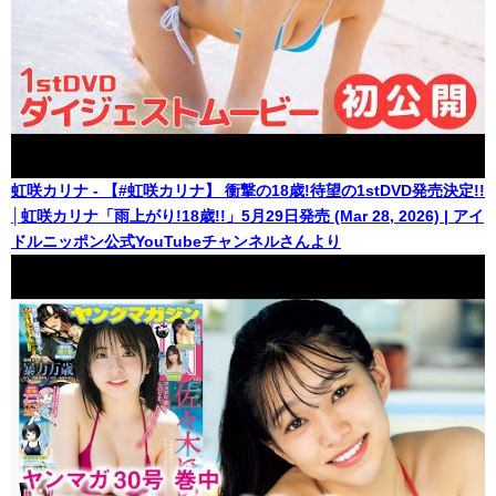
虹咲カリナ - 【#虹咲カリナ】 衝撃の18歳!待望の1stDVD発売決定!!
│虹咲カリナ「雨上がり!18歳!!」5月29日発売 (Mar 28, 2026) | アイ
ドルニッポン公式YouTubeチャンネルさんより