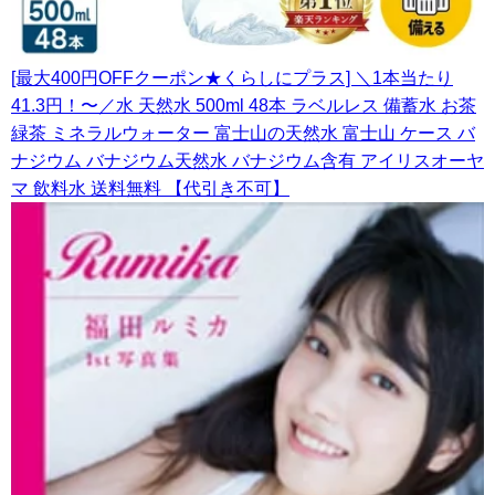
[最大400円OFFクーポン★くらしにプラス] ＼1本当たり
41.3円！〜／水 天然水 500ml 48本 ラベルレス 備蓄水 お茶
緑茶 ミネラルウォーター 富士山の天然水 富士山 ケース バ
ナジウム バナジウム天然水 バナジウム含有 アイリスオーヤ
マ 飲料水 送料無料 【代引き不可】