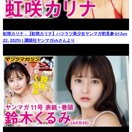
虹咲カリナ - 【虹咲カリナ】ハツラツ美少女ヤンマガ初見参☆(Jun
22, 2025) | 講談社ヤンマガchさんより