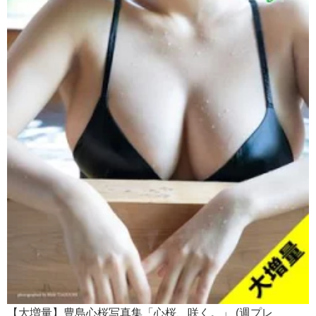
【大増量】豊島心桜写真集「心桜、咲く。」 (週プレ