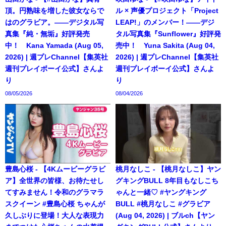
頂。円熟味を増した彼女ならで
ル × 声優プロジェクト「Project
はのグラビア。――デジタル写
LEAP!」のメンバー！――デジ
真集『純・無垢』好評発売
タル写真集『Sunflower』好評発
中！ Kana Yamada (Aug 05,
売中！ Yuna Sakita (Aug 04,
2026) | 週プレChannel【集英社
2026) | 週プレChannel【集英社
週刊プレイボーイ公式】さんよ
週刊プレイボーイ公式】さんよ
り
り
08/05/2026
08/04/2026
豊島心桜 - 【4Kムービーグラビ
桃月なしこ - 【桃月なしこ】ヤン
ア】全世界の皆様、お待たせし
グキングBULL 8年目もなしこち
てすみません！令和のグラマラ
ゃんと一緒♡ #ヤングキング
スクイーン #豊島心桜 ちゃんが
BULL #桃月なしこ #グラビア
久しぶりに登場！大人な表現力
(Aug 04, 2026) | ブルch【ヤン