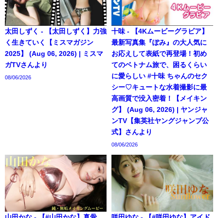
太田しずく - 【太田しずく】力強
十味 - 【4Kムービーグラビア】
く生きていく【ミスマガジン
最新写真集『ぽみ』の大人気に
2025】 (Aug 06, 2026) | ミスマ
お応えして表紙で再登場！初め
ガTVさんより
てのベトナム旅で、困るくらい
に愛らしい #十味 ちゃんのセク
08/06/2026
シー♡キュートな水着撮影に最
高画質で没入密着！【メイキン
グ】 (Aug 06, 2026) | ヤンジャ
ンTV【集英社ヤングジャンプ公
式】さんより
08/06/2026
山田かな - 【#山田かな】真骨
咲田ゆな - 【#咲田ゆな】アイド