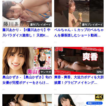
週刊プレイボーイ
週刊プレイボーイ
藤川あかり - 【#藤川あかり】中
ベルちゃん - Ｌカップのベルちゃ
川パラダイス激推し！ 天然Kカ
んを爆裂楽しむショート動画特
ップの新人グラドル！――デジ
典付きデジタル写真集、発売
...
...
タル写真集『ほどける。』好評
中！ (Jul 19, 2026) | 週プレ
発売中！ Akari Fujikawa (Apr
Channel【集英社 週刊プレイボ
02, 2026) | 週プレChannel【集
ーイ公式】さんより
英社 週刊プレイボーイ公式】さ
んより
ヤンマガ
SPA!
奥山かずさ - 【奥山かずさ】旬の
爽香 - 爽香、大迫力ボディを大胆
女優が完璧ボディーをさらけ出
披露！グラビアメイキング
す☆（2020年06月19日） | 講談
MySPA!限定ムービー公開！【グ
...
...
社ヤンマガchさんより
ラビアン魂】 (Mar 16, 2026) |
SPA!グラビアチャンネルさんよ
り