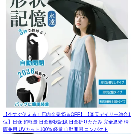
【今すぐ使える！店内全品45％OFF】【楽天デイリー総合1
位】日傘 超軽量 日傘形状記憶 日傘折りたたみ 完全遮光 晴
雨兼用 UVカット100% 軽量 自動開閉 コンパクト