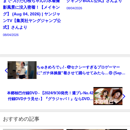
までつけた心桜ちゃんの水着撮
グキングBULL公式】さんより
影風景に没入密着！【メイキン
08/04/2026
グ】 (Aug 04, 2026) | ヤンジャ
ンTV【集英社ヤングジャンプ公
式】さんより
08/04/2026
ちゅきめろでぃ! - 🫣セクシーすぎるプロゲーマー
に”ガチ体操服”着させて踊らせてみたら…😍 (Sep
29, 2024) | ちゅきめろでぃ!さんより
本郷柚巴付録DVD - 【2024/9/30発売！週プレNo.42
付録DVDチラ見せ♪】『グラジャパ！』ならDVDが
視聴できる♪ #本郷柚巴（2024年09月30日） | 週プレ
Channel【集英社 週刊プレイボーイ公式】さんより
おすすめの記事