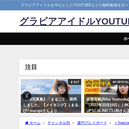
グラビアアイドルを中心としたYOUTUBEなどの無料動画を日
グラビアアイドルYOUT
ホ
注目
メイキング
まるぴ
4K UPSCAL
18発売！週
【1st写真集】「まるごと」発売
吉岡里帆(Riho Yoshiok
チラ見せ
しました。【メイキング】 | まる
（2022年10月19日） | 4K
らDVDが
ぴ / marupiさんより
UPSCALING CLUBさん
Hina
11/07/2023
10/19/2022
5日） | 週
ホーム
チャンネル別
週刊プレイボーイ
＋Specia
 週刊プレ
『Fanfare』からアザーカット＆ムービーをお届け！＜2022年11月後