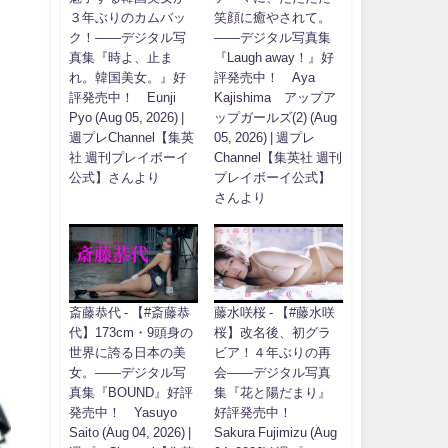
３年ぶりのカムバッ
笑顔に癒やされて。
ク！――デジタル写
――デジタル写真集
真集『時よ、止ま
『Laugh away！』好
れ。韓国美女。』好
評発売中！ Aya
評発売中！ Eunji
Kajishima アップア
Pyo (Aug 05, 2026) |
ップガールズ(2) (Aug
週プレChannel【集英
05, 2026) | 週プレ
社 週刊プレイボーイ
Channel【集英社 週刊
公式】さんより
プレイボーイ公式】
さんより
斎藤恭代 - 【#斎藤恭
藤水咲桜 - 【#藤水咲
代】173cm・9頭身の
桜】改名後、初グラ
世界に誇る日本の美
ビア！４年ぶりの再
女。――デジタル写
会――デジタル写真
真集『BOUND』好評
集『花と陽だまり』
発売中！ Yasuyo
好評発売中！
Saito (Aug 04, 2026) |
Sakura Fujimizu (Aug