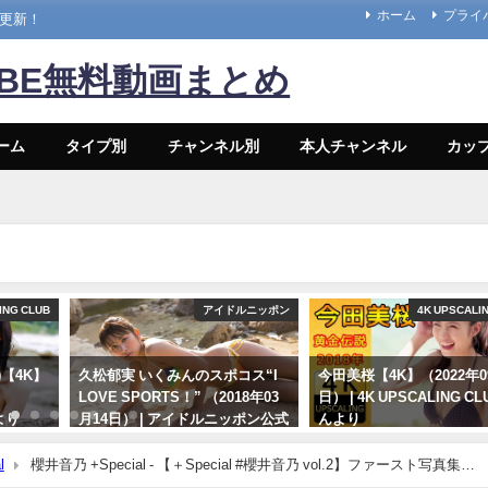
ホーム
プライ
々更新！
UBE無料動画まとめ
ーム
タイプ別
チャンネル別
本人チャンネル
カッ
ING CLUB
アイドルニッポン
4K UPSCALI
a)【4K】
久松郁実 いくみんのスポコス“I
今田美桜【4K】（2022年0
LOVE SPORTS！” （2018年03
日） | 4K UPSCALING C
より
月14日） | アイドルニッポン公式
んより
YouTubeチャンネルさんより
09/14/2022
l
櫻井音乃 +Special - 【＋Special #櫻井音乃 vol.2】ファースト写真集
07/14/2024
期＞～Otono Sakurai～（2022年11月14日） | 週プレChannel【集英社