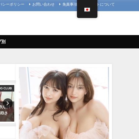
バシーポリシー
お問い合わせ
免責事項
当サイトについて
プ別
NG CLUB
ヤンジャン
【兒玉遥公式】はるっぴち
9月14
雪平莉左 -【4Kムービーグラビ
兒玉遥（2022年11月27日） 
LUBさ
ア】２週連続表紙！令和最高の
だまちゃんねる【公式】さ
美ボディ・雪平莉左ちゃんが"微
り
笑みの国"タイで魅せる女神の微
11/27/2022
笑み！カラフルでビビッドな水
着撮影に最高画質で没入密着！
 週刊