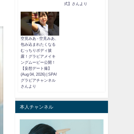
式】さんより
空見みあ - 空見みあ、
包み込まれたくなる
むっちりボディ披
露！グラビアメイキ
ングムービー公開！
【妄想デート撮】
(Aug 04, 2026) | SPA!
グラビアチャンネル
さんより
本人チャンネル