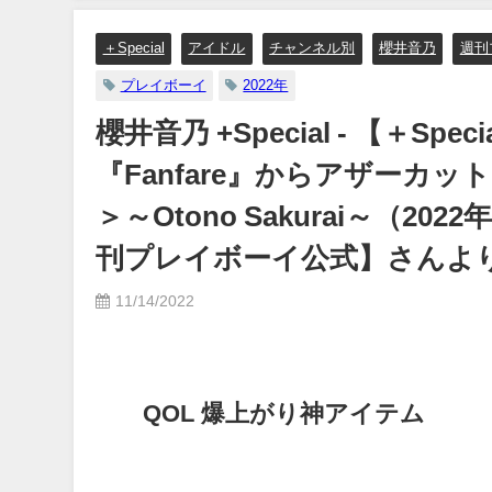
り
プレイボーイ公式】さんより
＋Special
アイドル
チャンネル別
櫻井音乃
週刊
プレイボーイ
2022年
櫻井音乃 +Special - 【＋Sp
『Fanfare』からアザーカッ
＞～Otono Sakurai～（202
刊プレイボーイ公式】さんよ
11/14/2022
QOL 爆上がり神アイテム