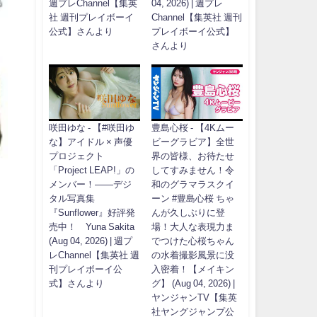
週プレChannel【集英
04, 2026) | 週プレ
社 週刊プレイボーイ
Channel【集英社 週刊
公式】さんより
プレイボーイ公式】
さんより
咲田ゆな - 【#咲田ゆ
豊島心桜 - 【4Kムー
な】アイドル × 声優
ビーグラビア】全世
プロジェクト
界の皆様、お待たせ
「Project LEAP!」の
してすみません！令
メンバー！――デジ
和のグラマラスクイ
タル写真集
ーン #豊島心桜 ちゃ
『Sunflower』好評発
んが久しぶりに登
売中！ Yuna Sakita
場！大人な表現力ま
(Aug 04, 2026) | 週プ
でつけた心桜ちゃん
レChannel【集英社 週
の水着撮影風景に没
刊プレイボーイ公
入密着！【メイキン
式】さんより
グ】 (Aug 04, 2026) |
ヤンジャンTV【集英
社ヤングジャンプ公