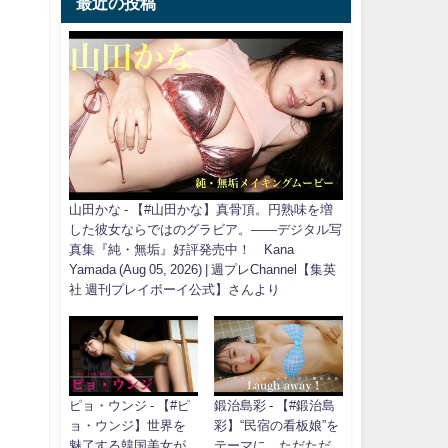
最近の投稿
山田かな - 【#山田かな】真骨頂。円熟味を増
した彼女ならではのグラビア。――デジタル写
真集『純・無垢』好評発売中！ Kana
Yamada (Aug 05, 2026) | 週プレChannel【集英
社 週刊プレイボーイ公式】さんより
ピョ・ウンジ - 【#ピ
鍛治島彩 - 【#鍛治島
ョ・ウンジ】世界を
彩】“民宿の看板娘”を
魅了する韓国美女が
テーマに、ただただ