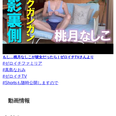
もし…桃月なしこが彼女だったら | ゼロイチTVさんより
#ゼロイチファミリア
#真島なおみ
#ゼロイチTV
#Shortsも随時公開しますので
動画情報