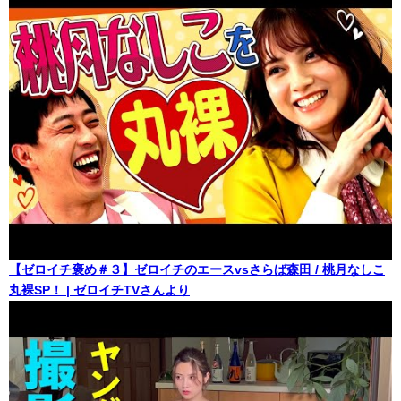
【ゼロイチ褒め＃３】ゼロイチのエースvsさらば森田 / 桃月なしこ
丸裸SP！ | ゼロイチTVさんより