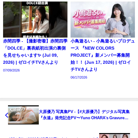
赤間四季 - 【撮影密着】赤間四季
小鳥遊るい - 小鳥遊るいプロデュ
「DOLCE」裏表紙初出演の裏側
ース 『NEW COLORS
を見せちゃいます✨ (Jul 09,
PROJECT』新メンバー募集開
2026) | ゼロイチTVさんより
始！！ (Jun 17, 2026) | ゼロイ
チTVさんより
07/09/2026
06/17/2026
大原優乃 写真集PV -【#大原優乃】デジタル写真集
『永遠』発売記念PV〜Yuno OHARA's Gravure
Teaser〜（2022年07月29日） | 週プレChannel【集
英社 週刊プレイボーイ公式】さんより