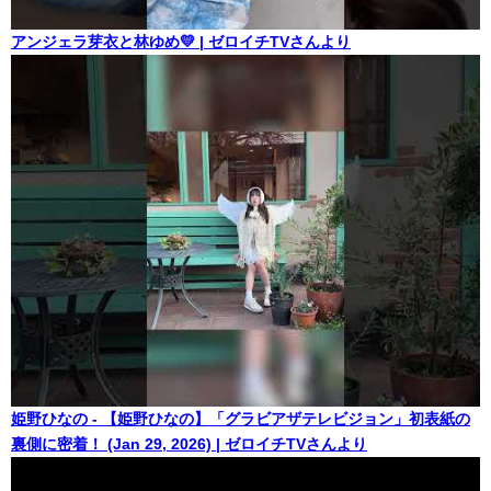
アンジェラ芽衣と林ゆめ💛 | ゼロイチTVさんより
姫野ひなの - 【姫野ひなの】「グラビアザテレビジョン」初表紙の
裏側に密着！ (Jan 29, 2026) | ゼロイチTVさんより