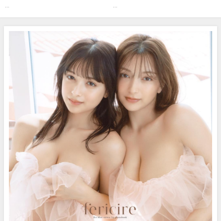
チャンネルさんより
らメンバーは？？ | ゼロイチTV
...
...
さんより