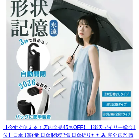
【今すぐ使える！店内全品45％OFF】【楽天デイリー総合1
位】日傘 超軽量 日傘形状記憶 日傘折りたたみ 完全遮光 晴