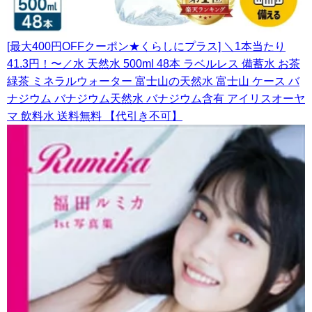
[最大400円OFFクーポン★くらしにプラス] ＼1本当たり
41.3円！〜／水 天然水 500ml 48本 ラベルレス 備蓄水 お茶
緑茶 ミネラルウォーター 富士山の天然水 富士山 ケース バ
ナジウム バナジウム天然水 バナジウム含有 アイリスオーヤ
マ 飲料水 送料無料 【代引き不可】