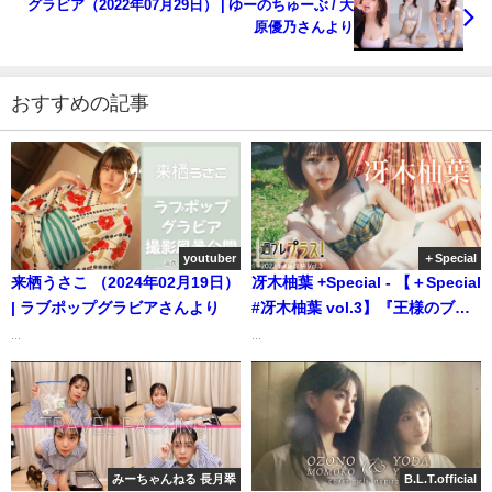
グラビア（2022年07月29日） | ゆーのちゅーぶ / 大
原優乃さんより
おすすめの記事
youtuber
＋Special
来栖うさこ （2024年02月19日）
冴木柚葉 +Special - 【＋Special
| ラブポップグラビアさんより
#冴木柚葉 vol.3】『王様のブラ
ンチ』リポーター“ゆっちゃ
...
...
ん”が週プレ表紙＆週プレ プラ
ス！にＷ初登場!! ＜2023年4月前
期＞～Yuzuha Saeki～（2023年
04月13日） | 週プレ
Channel【集英社 週刊プレイボ
みーちゃんねる 長月翠
B.L.T.official
ーイ公式】さんより