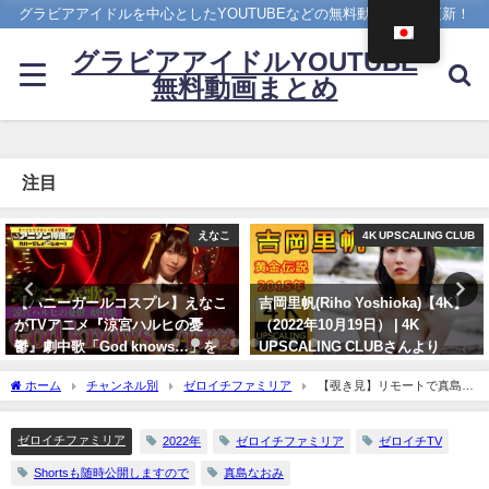
グラビアアイドルを中心としたYOUTUBEなどの無料動画を日々更新！
グラビアアイドルYOUTUBE
無料動画まとめ
注目
4K UPSCALING CLUB
アイドルニッポン
吉岡里帆(Riho Yoshioka)【4K】
久松郁実 いくみんのスポコス“I
（2022年10月19日） | 4K
LOVE SPORTS！” （2018年03月
UPSCALING CLUBさんより
14日） | アイドルニッポン公式
YouTubeチャンネルさんより
10/19/2022
ホーム
チャンネル別
ゼロイチファミリア
【覗き見】リモートで真島が
07/14/2024
何してるかこっそり見てみたらすっごいコトしてた！ | ゼロイチTVさんより
ゼロイチファミリア
2022年
ゼロイチファミリア
ゼロイチTV
Shortsも随時公開しますので
真島なおみ