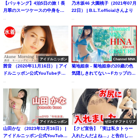
【パッキング】4泊5日の旅！長
乃木坂46 大園桃子（2021年07月
月翠のスーツケースの中身を紹
22日） | B.L.T.officialさんより
介します✈️ | みーちゃんねる 長
...
...
月翠さんより
アイドルニッポン
Channel MNK
茜音 （2020年11月16日） | アイ
菊地姫奈 - 菊地姫奈の20歳の色
ドルニッポン公式YouTubeチャ
気隠しきれてない～Fカップの魔
ンネルさんより
法～【21時配信】【グラビア】
...
...
(Jul 03, 2025) | Channel MNK
さんより
アイドルニッポン
ゼロイチファミリア
山田かな （2023年12月16日） |
【クビ宣告】「実は私タトゥー
アイドルニッポン公式YouTube
入れたんだよね…」と告白した