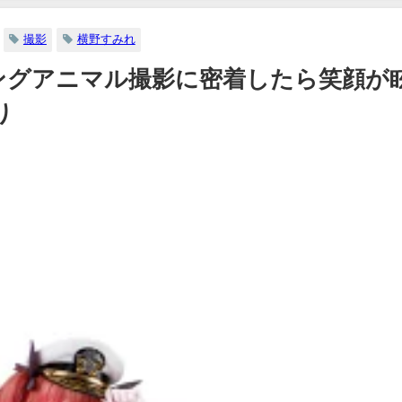
撮影
横野すみれ
ングアニマル撮影に密着したら笑顔が
り