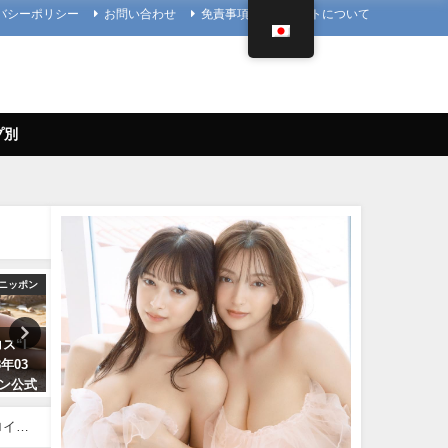
バシーポリシー
お問い合わせ
免責事項
当サイトについて
プ別
ン
【兒玉遥公式】はるっぴちゃんねる
4K UPSCALING CLUB
兒玉遥（2022年11月27日） | こ
篠崎愛【4K】（2023年08月25
だまちゃんねる【公式】さんよ
日） | 4K UPSCALING CLUBさ
式
り
んより
11/27/2022
08/25/2023
ロイチ