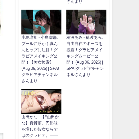
さんより
小島瑠那 - 小島瑠那、
穂波あみ - 穂波あみ、
プールに浮かぶ真ん
自由自在のポーズを
丸ヒップに注目！グ
披露！グラビアメイ
ラビアメイキング公
キングムービー公
開！【美女検索】
開！ (Aug 06, 2026) |
(Aug 06, 2026) | SPA!
SPA!グラビアチャン
グラビアチャンネル
ネルさんより
さんより
山田かな - 【#山田か
な】真骨頂。円熟味
を増した彼女ならで
はのグラビア。――