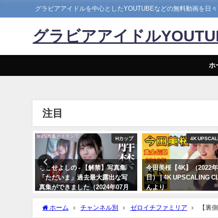
グラビアアイドルを中心としたYOUTUBEなどの無料動画を日
グラビアアイドルYOUT
ホ
注目
まるぴ
Hカップ
4K UPSCALING C
発売
ちとせよしの - 【解禁】写真集
今田美桜【4K】（2022年09月1
まる
「ただいま」過去最大露出な写
日） | 4K UPSCALING CLUB
真集ができました（2024年07月
んより
26日） | よしのんチャンネルさん
09/14/2022
より
ホーム
チャンネル別
ゼロイチファミリア
【裏側
TVさんより