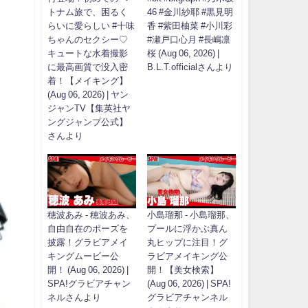
トナム旅で、困るく
46 #金川紗耶 #黒見明
らいに愛らしい #十味
香 #紫田柚菜 #小川彩
ちゃんのセクシー♡
#瀬戸口心月 #長嶋凛
キュートな水着撮影
桜 (Aug 06, 2026) |
に最高画質で没入密
B.L.T.officialさんより
着！【メイキング】
(Aug 06, 2026) | ヤン
ジャンTV【集英社ヤ
ングジャンプ公式】
さんより
穂波あみ - 穂波あみ、
小島瑠那 - 小島瑠那、
自由自在のポーズを
プールに浮かぶ真ん
披露！グラビアメイ
丸ヒップに注目！グ
キングムービー公
ラビアメイキング公
開！ (Aug 06, 2026) |
開！【美女検索】
SPA!グラビアチャン
(Aug 06, 2026) | SPA!
ネルさんより
グラビアチャンネル