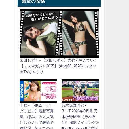
最近の投稿
太田しずく - 【太田しずく】力強く生きていく
【ミスマガジン2025】 (Aug 06, 2026) | ミスマ
ガTVさんより
十味 - 【4Kムービー
乃木坂野球部 -
グラビア】最新写真
B.L.T.2026年9月号 乃
集『ぽみ』の大人気
木坂野球部（乃木坂
にお応えして表紙で
46）撮影メイキング⚾️
再登場！初めてのベ
#blt #bltgraph #乃木坂