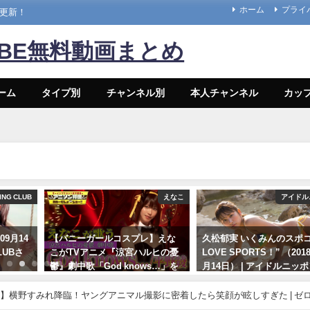
ホーム
プライ
々更新！
UBE無料動画まとめ
ーム
タイプ別
チャンネル別
本人チャンネル
カッ
LUB
えなこ
アイドルニッポ
4
【バニーガールコスプレ】えな
久松郁実 いくみんのスポコス“I
さ
こがTVアニメ『涼宮ハルヒの憂
LOVE SPORTS！” （2018年03
鬱』劇中歌「God knows…」を
月14日） | アイドルニッポン公
神カバー！！
YouTubeチャンネルさんより
】横野すみれ降臨！ヤングアニマル撮影に密着したら笑顔が眩しすぎた | ゼ
10/17/2024
07/14/2024