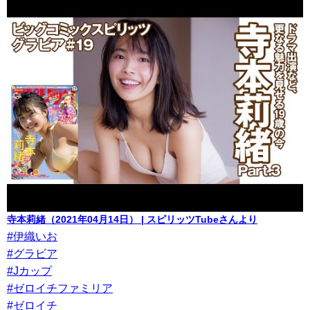
寺本莉緒（2021年04月14日） | スピリッツTubeさんより
#伊織いお
#グラビア
#Jカップ
#ゼロイチファミリア
#ゼロイチ