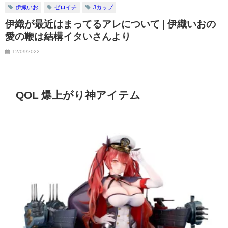
伊織いお
ゼロイチ
Jカップ
伊織が最近はまってるアレについて | 伊織いおの
愛の鞭は結構イタいさんより
12/09/2022
QOL 爆上がり神アイテム