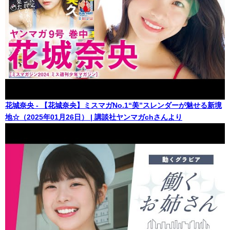
花城奈央 - 【花城奈央】ミスマガNo.1“美”スレンダーが魅せる新境
地☆（2025年01月26日） | 講談社ヤンマガchさんより