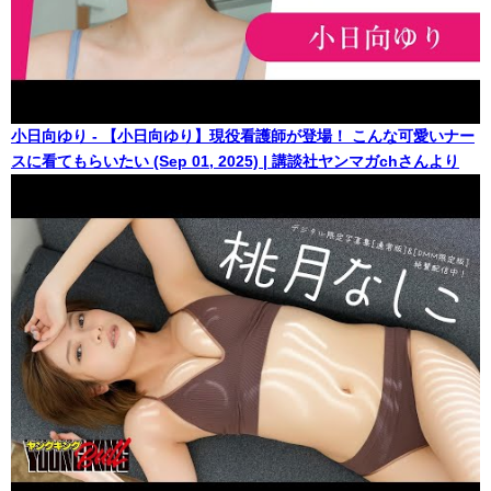
小日向ゆり - 【小日向ゆり】現役看護師が登場！ こんな可愛いナー
スに看てもらいたい (Sep 01, 2025) | 講談社ヤンマガchさんより