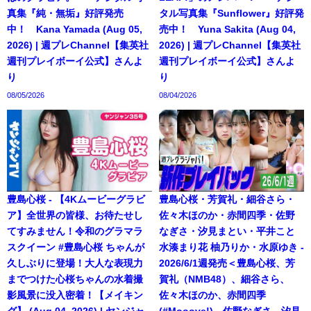
真集『純・無垢』好評発売
タル写真集『Sunflower』好評発
中！ Kana Yamada (Aug 05,
売中！ Yuna Sakita (Aug 04,
2026) | 週プレChannel【集英社
2026) | 週プレChannel【集英社
週刊プレイボーイ公式】さんよ
週刊プレイボーイ公式】さんよ
り
り
08/05/2026
08/04/2026
豊島心桜 - 【4Kムービーグラビ
豊島心桜・芳賀礼・細谷さら・
ア】全世界の皆様、お待たせし
佐々木ほのか・赤間四季・佐野
てすみません！令和のグラマラ
なぎさ・汐見まとい・平井こと
スクイーン #豊島心桜 ちゃんが
水湊まり花 柚乃りか・水原ゆき -
久しぶりに登場！大人な表現力
2026/6/1週発売＜豊島心桜、芳
までつけた心桜ちゃんの水着撮
賀礼（NMB48）、細谷さら、
影風景に没入密着！【メイキン
佐々木ほのか、赤間四季
グ】 (Aug 04, 2026) | ヤンジャ
(#Mooove!)、佐野なぎさ、汐見