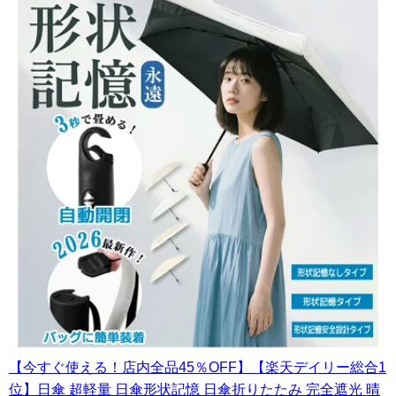
【今すぐ使える！店内全品45％OFF】【楽天デイリー総合1
位】日傘 超軽量 日傘形状記憶 日傘折りたたみ 完全遮光 晴