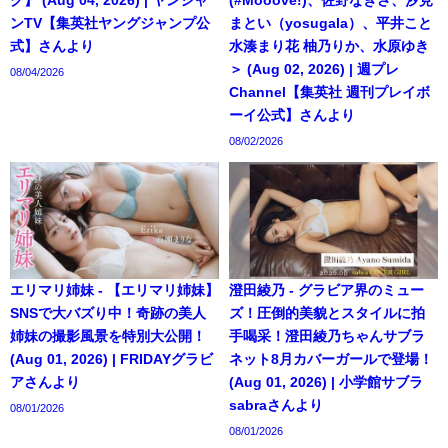
ンTV【集英社ヤングジャンプ公
まとい（yosugala）、平井こと
式】さんより
水湊まり花 柚乃りか、水原ゆき
＞ (Aug 02, 2026) | 週プレ
08/04/2026
Channel【集英社 週刊プレイボ
ーイ公式】さんより
08/02/2026
エリマリ姉妹 - 【エリマリ姉妹】
澄田綾乃 - グラビア界のミュー
SNSで大バズり中！奇跡の美人
ズ！圧倒的美貌とスタイルに拍
姉妹の撮影風景を特別大公開！
手喝采！澄田綾乃ちゃんサブラ
(Aug 01, 2026) | FRIDAYグラビ
ネット8月カバーガールで登場！
アさんより
(Aug 01, 2026) | 小学館サブラ
sabraさんより
08/01/2026
08/01/2026