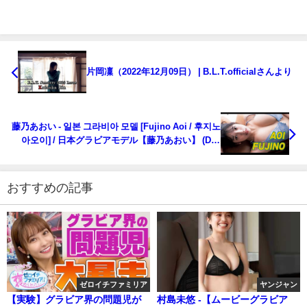
片岡凜（2022年12月09日） | B.L.T.officialさんより
藤乃あおい - 일본 그라비아 모델 [Fujino Aoi / 후지노
아오이] / 日本グラビアモデル【藤乃あおい】 (Dec
10, 2022) | 선데이 그라비아さんより
おすすめの記事
ゼロイチファミリア
ヤンジャン
【実験】グラビア界の問題児が
村島未悠 -【ムービーグラビア