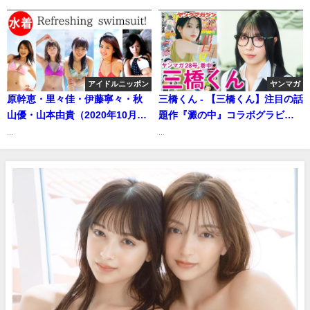
（2023年11月12日） | 講談社ヤ
チューブさんより
ンマガchさんより
アイドルニッポン
ヤンマガ
原幹恵・里々佳・伊藤寧々・秋
三橋くん - 【三橋くん】注目の話
山優・山本由貴（2020年10月31
題作『澱の中』コラボグラビ
日） | アイドルニッポン公式
ア‼︎ 人気ヒロイン夢空さんをバ
...
...
YouTubeチャンネルさんより
ラエティで話題の三橋くんが完
全再現❤️(Jun 08, 2025) | 講談社
ヤンマガchさんより