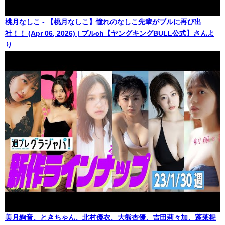
桃月なしこ - 【桃月なしこ】憧れのなしこ先輩がブルに再び出
社！！ (Apr 06, 2026) | ブルch【ヤングキングBULL公式】さんよ
り
美月絢音、ときちゃん、北村優衣、大熊杏優、吉田莉々加、蓬莱舞