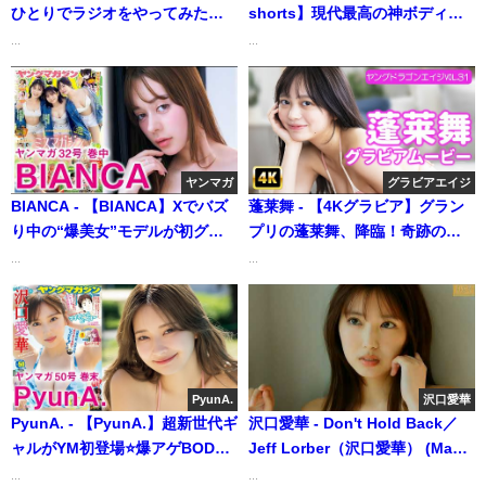
ひとりでラジオをやってみたら
shorts】現代最高の神ボディ♡
【#3 花咲れあ】 | ゼロイチTVさ
村島未悠ちゃんがアイドル時代
...
...
んより
の思い出が詰まった韓国へ！癒
される笑顔の可愛すぎる水着撮
影に没入密着【メイキング】
（2023年06月12日） | ヤンジャ
ンTV【集英社ヤングジャンプ公
ヤンマガ
グラビアエイジ
式】さんより
BIANCA - 【BIANCA】Xでバズ
蓬莱舞 - 【4Kグラビア】グラン
り中の“爆美女”モデルが初グラ
プリの蓬莱舞、降臨！奇跡のぷ
ビア! 破壊力満点の水着を披露!!
るっぷるボディに全集中！【メ
...
...
(Jul 05, 2026) | 講談社ヤンマガ
イキング】 (Dec 05, 2025) | グ
chさんより
ラビアンエイジ
ch【KADOKAWAドラゴンエイ
ジ公式CH】さんより
PyunA.
沢口愛華
PyunA. - 【PyunA.】超新世代ギ
沢口愛華 - Don't Hold Back／
ャルがYM初登場⭐爆アゲBODY
Jeff Lorber（沢口愛華） (May
を大公開‼【2023年YM50号】
03, 2024) | 白昼夢ミュージック
...
...