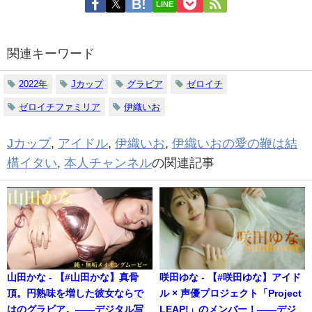
LINE
関連キーワード
2022年
Jカップ
グラビア
ゼロイチ
ゼロイチファミリア
伊織いお
Jカップ
,
アイドル
,
伊織いお
,
伊織いおの愛の鞭は結
構イタい
,
本人チャンネル
の関連記事
山田かな - 【#山田かな】真骨
咲田ゆな - 【#咲田ゆな】アイド
頂。円熟味を増した彼女ならで
ル × 声優プロジェクト「Project
はのグラビア。――デジタル写
LEAP!」のメンバー！――デジ