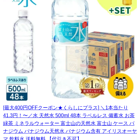
[最大400円OFFクーポン★くらしにプラス] ＼1本当たり
41.3円！〜／水 天然水 500ml 48本 ラベルレス 備蓄水 お茶
緑茶 ミネラルウォーター 富士山の天然水 富士山 ケース バ
ナジウム バナジウム天然水 バナジウム含有 アイリスオーヤ
マ 飲料水 送料無料 【代引き不可】