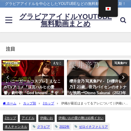
グラビアアイドルを中心としたYOUTUBEなどの無料動画を日々更新！
グラビアアイドルYOUTUBE
無料動画まとめ
注目
写真集PV
メイキング
櫻井音乃 写真集PV - 【#櫻井音
菊地姫奈 - 【2023/12/18発売！週
乃】21歳、音乃パイセンのオトナ
プレNo.1・2付録DVDチラ見せ
な挑戦ーOtono Sakurai（2023年
♪】『グラジャパ！』ならDVDが
12月20日） | 週プレChannel【集
視聴できる♪ #菊地姫奈 Hina
ホーム
カップ別
Jカップ
伊織が最近はまってるアレについて | 伊織いお
英社 週刊プレイボーイ公式】さん
Kikuchi（2023年12月15日） | 週
の愛の鞭は結構イタいさんより
より
プレChannel【集英社 週刊プレイ
ボーイ公式】さんより
Jカップ
アイドル
伊織いお
伊織いおの愛の鞭は結構イタい
12/20/2023
12/15/2023
本人チャンネル
グラビア
2022年
ゼロイチファミリア